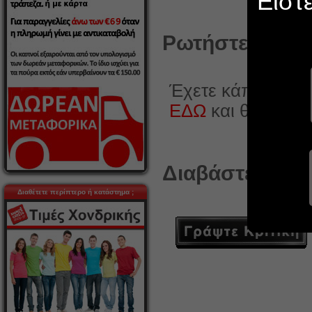
Είστ
Ρωτήστε κάτι γ
Έχετε κάποια ερώ
ΕΔΩ
και θα χαρο
Διαβάστε ή γρά
Διαθέτετε περίπτερο ή κατάστημα ;