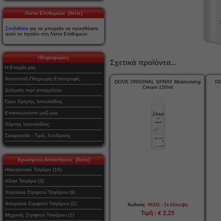
Λίστα Επιθυμιών [δείτε]
Συνδεθείτε
για να μπορείτε να προσθέσετε
αυτό το προϊόν στη Λίστα Επιθυμιών.
Πληροφορίες
Σχετικά προϊόντα...
Η Εταιρία μας
Αποστολή-Πληρωμές-Επιστροφές
DOVE ORIGINAL SPRAY Moisturising
DO
Cream 150ml
Δήλωση περί απορρήτου
Όροι Χρήσης Ιστοσελίδας
Επικοινωνήστε μαζί μας
Χάρτης Ιστοσελίδας
Συνεργασία - Τιμές Χονδρικής
Ερωτήσεις-Απαντήσεις [δείτε]
Ηλεκτρονικό Τσιγάρο (16)
Αδεια Τσιγάρα (3)
Χαρτάκια Στριφτού Τσιγάρου (9)
Φιλτράκια Στριφτού Τσιγάρου (2)
-
Κωδικός:
46331
Σε έλλειψη
Τιμή : € 2,25
Μηχανές Στριφτού Τσιγάρου (1)