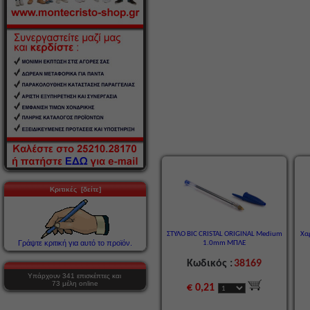
Κριτικές [δείτε]
ΣΤΥΛΟ BIC CRISTAL ORIGINAL Medium
Χαρ
Γράψτε κριτική για αυτό το προϊόν.
1.0mm ΜΠΛΕ
Κωδικός :
38169
Υπάρχουν 341 επισκέπτες και
73 μέλη online
€ 0,21