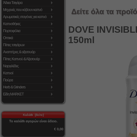
Άδεια Τσιγάρα
Δείτε όλα τα προϊό
Μηχανές που κόβουν καπνό
Αρωματικές σταγόνες για καπνό
Καπνοθήκες
DOVE INVISIBL
Πορτοφόλια
150ml
Οπτικά
Πίπες τσιγάρων
Αναπτήρες & αξεσουάρ
Πίπες Καπνού & Αξεσουάρ
Ναργιλέδες
Καπνοί
Πούρα
Herb & Grinders
Είδη MARKET
Καλάθι [δείτε]
Το καλάθι αγορών είναι άδειο.
€ 0,00