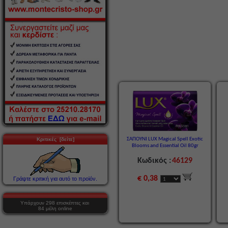
ΣΑΠΟΥΝΙ LUX Magical Spell Exotic
Κριτικές [δείτε]
Blooms and Essential Oil 80gr
Κωδικός :
46129
€ 0,38
Γράψτε κριτική για αυτό το προϊόν.
Υπάρχουν 298 επισκέπτες και
84 μέλη online