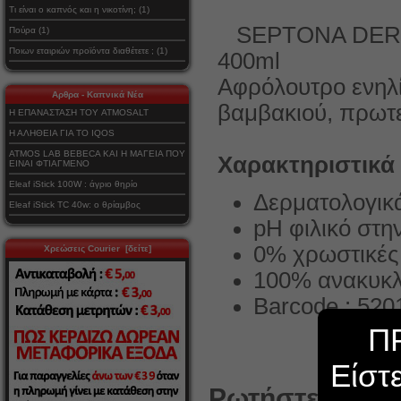
Τι είναι ο καπνός και η νικοτίνη; (1)
SEPTONA DERM
Πούρα (1)
Ποιων εταιριών προϊόντα διαθέτετε ; (1)
400ml
Αφρόλουτρο ενηλ
Αρθρα - Καπνικά Νέα
βαμβακιού, πρωτε
Η ΕΠΑΝΑΣΤΑΣΗ ΤΟΥ ATMOSALT
Η ΑΛΗΘΕΙΑ ΓΙΑ ΤΟ IQOS
ATMOS LAB BEBECA ΚΑΙ Η ΜΑΓΕΙΑ ΠΟΥ
Χαρακτηριστικά
ΕΙΝΑΙ ΦΤΙΑΓΜΕΝΟ
Eleaf iStick 100W : άγριο θηρίο
Δερματολογικ
Eleaf iStick TC 40w: ο θρίαμβος
pH φιλικό στη
0% χρωστικές
Χρεώσεις Courier [δείτε]
100% ανακυκλ
Barcode : 52
Π
Είστ
Ρωτήστε κάτι γ