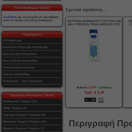
Λίστα Επιθυμιών [δείτε]
Σχετικά προϊόντα...
Συνδεθείτε
για να μπορείτε να προσθέσετε
αυτό το προϊόν στη Λίστα Επιθυμιών.
SEPTONA DERMASOFT COTTON AND
S
MILK PROTEIN 750ml ΑΦΡΟΛΟΥΤΡΟ
C
Πληροφορίες
Η Εταιρία μας
Αποστολή-Πληρωμές-Επιστροφές
Δήλωση περί απορρήτου
Όροι Χρήσης Ιστοσελίδας
Επικοινωνήστε μαζί μας
Χάρτης Ιστοσελίδας
Συνεργασία - Τιμές Χονδρικής
-
Κωδικός:
52770
Διαθέσιμο
Τιμή : € 2,39
Ερωτήσεις-Απαντήσεις [δείτε]
Ηλεκτρονικό Τσιγάρο (16)
Αδεια Τσιγάρα (3)
Χαρτάκια Στριφτού Τσιγάρου (9)
Περιγραφή Προ
Φιλτράκια Στριφτού Τσιγάρου (2)
Μηχανές Στριφτού Τσιγάρου (1)