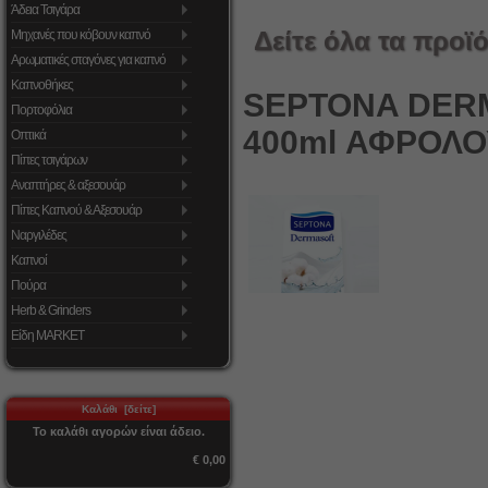
Άδεια Τσιγάρα
Δείτε όλα τα προϊό
Μηχανές που κόβουν καπνό
Αρωματικές σταγόνες για καπνό
Καπνοθήκες
SEPTONA DER
Πορτοφόλια
400ml ΑΦΡΟΛ
Οπτικά
Πίπες τσιγάρων
Αναπτήρες & αξεσουάρ
Πίπες Καπνού & Αξεσουάρ
Ναργιλέδες
Καπνοί
Πούρα
Herb & Grinders
Είδη MARKET
Καλάθι [δείτε]
Το καλάθι αγορών είναι άδειο.
€ 0,00