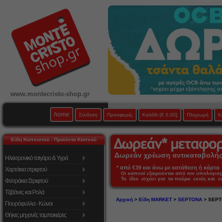
www.montecristo-shop.gr
home
Σύνδεση
Προσφορές
Καλάθι
[€ 0,00]
Πληρωμή
Κ
Είδη Καπνιστού - Προϊόντα Καπνού
Δωρεάν χρέωση αντικαταβολής 
Ηλεκτρονικό τσιγάρο & Υγρά
* από €39 και άνω με κατάθεση ή κάρτα 
Χαρτάκια στριφτού
Οι καπνοί εξαιρούνται από τον υπολογι
Το ίδιο ισχύει για τα πούρα εκτός και 
Φιλτράκια Στριφτού
Τζιβάνες και Ρολά
Αρχική
>
Είδη MARKET
>
SEPTONA
> SEPT
Πουρόφυλλα - Κώνοι
Θήκες μηχανές ταμπακιέρες