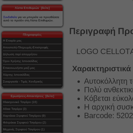
Λίστα Επιθυμιών [δείτε]
Συνδεθείτε
για να μπορείτε να προσθέσετε
αυτό το προϊόν στη Λίστα Επιθυμιών.
Περιγραφή Προ
Πληροφορίες
Η Εταιρία μας
Αποστολή-Πληρωμές-Επιστροφές
LOGO CELLOΤA
Δήλωση περί απορρήτου
Όροι Χρήσης Ιστοσελίδας
Χαρακτηριστικά
Επικοινωνήστε μαζί μας
Χάρτης Ιστοσελίδας
Αυτοκόλλητη τ
Συνεργασία - Τιμές Χονδρικής
Πολύ ανθεκτι
Κόβεται εύκολ
Ερωτήσεις-Απαντήσεις [δείτε]
Ηλεκτρονικό Τσιγάρο (16)
Η αρχική συσκ
Αδεια Τσιγάρα (3)
Barcode: 520
Χαρτάκια Στριφτού Τσιγάρου (9)
Φιλτράκια Στριφτού Τσιγάρου (2)
Μηχανές Στριφτού Τσιγάρου (1)