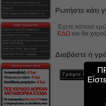
Τι είναι ο καπνός και η νικοτίνη; (1)
Ρωτήστε κάτι γ
Πούρα (1)
Ποιων εταιριών προϊόντα διαθέτετε ; (1)
Έχετε κάποια ερώ
Αρθρα - Καπνικά Νέα
Η ΕΠΑΝΑΣΤΑΣΗ ΤΟΥ ATMOSALT
ΕΔΩ
και θα χαρο
Η ΑΛΗΘΕΙΑ ΓΙΑ ΤΟ IQOS
ATMOS LAB BEBECA ΚΑΙ Η ΜΑΓΕΙΑ ΠΟΥ
ΕΙΝΑΙ ΦΤΙΑΓΜΕΝΟ
Eleaf iStick 100W : άγριο θηρίο
Διαβάστε ή γρά
Eleaf iStick TC 40w: ο θρίαμβος
Χρεώσεις Courier [δείτε]
Π
Είστ