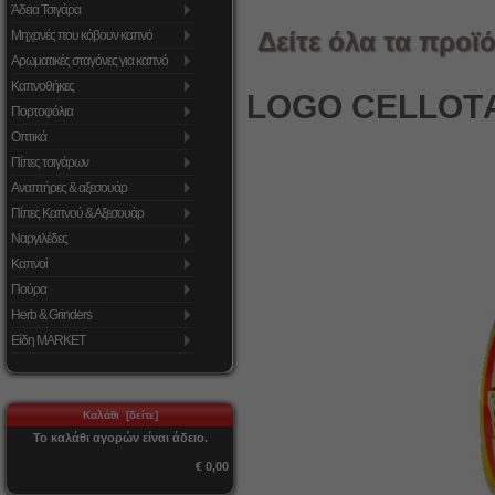
Άδεια Τσιγάρα
Δείτε όλα τα προϊό
Μηχανές που κόβουν καπνό
Αρωματικές σταγόνες για καπνό
Καπνοθήκες
LOGO CELLOΤA
Πορτοφόλια
Οπτικά
Πίπες τσιγάρων
Αναπτήρες & αξεσουάρ
Πίπες Καπνού & Αξεσουάρ
Ναργιλέδες
Καπνοί
Πούρα
Herb & Grinders
Είδη MARKET
Καλάθι [δείτε]
Το καλάθι αγορών είναι άδειο.
€ 0,00