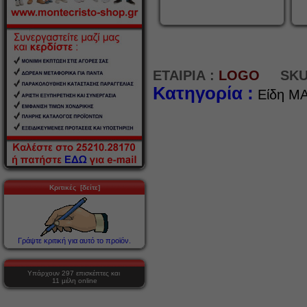
ΕΤΑΙΡΙΑ :
LOGO
SKU
Κατηγορία :
Είδη MA
Κριτικές [δείτε]
Γράψτε κριτική για αυτό το προϊόν.
Υπάρχουν 297 επισκέπτες και
11 μέλη online