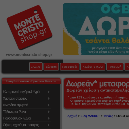
www.montecristo-shop.gr
home
Σύνδεση
Προσφορές
Καλάθι
[€ 0,00]
Πληρωμή
Κ
Είδη Καπνιστού - Προϊόντα Καπνού
Δωρεάν χρέωση αντικαταβολής 
Ηλεκτρονικό τσιγάρο & Υγρά
* από €39 και άνω με κατάθεση ή κάρτα 
Χαρτάκια στριφτού
Οι καπνοί εξαιρούνται από τον υπολογι
Το ίδιο ισχύει για τα πούρα εκτός και 
Φιλτράκια Στριφτού
Τζιβάνες και Ρολά
Αρχική
>
Είδη MARKET
>
Ταινίες
> LOGO C
Πουρόφυλλα - Κώνοι
Θήκες μηχανές ταμπακιέρες