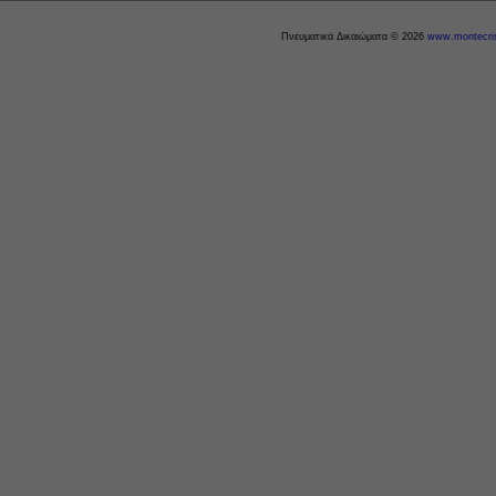
Πνευματικά Δικαιώματα © 2026
www.montecris