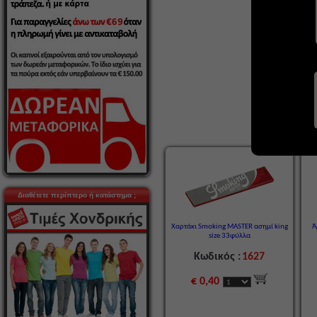
Διαθέτετε περίπτερο ή κατάστημα ;
Χαρτάκι Smoking MASTER ασημί king
Ά
size 33φύλλα
Κωδικός :
1627
€ 0,40