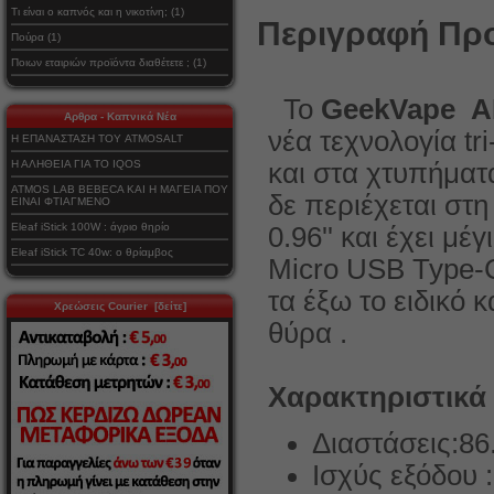
Τι είναι ο καπνός και η νικοτίνη; (1)
Περιγραφή Προ
Πούρα (1)
Ποιων εταιριών προϊόντα διαθέτετε ; (1)
Το
GeekVape A
Αρθρα - Καπνικά Νέα
νέα τεχνολογία tr
Η ΕΠΑΝΑΣΤΑΣΗ ΤΟΥ ATMOSALT
Η ΑΛΗΘΕΙΑ ΓΙΑ ΤΟ IQOS
και στα χτυπήματα
ATMOS LAB BEBECA ΚΑΙ Η ΜΑΓΕΙΑ ΠΟΥ
δε περιέχεται στ
ΕΙΝΑΙ ΦΤΙΑΓΜΕΝΟ
Eleaf iStick 100W : άγριο θηρίο
0.96'' και έχει μ
Eleaf iStick TC 40w: ο θρίαμβος
Micro USB Type-
τα έξω το ειδικό 
Χρεώσεις Courier [δείτε]
θύρα .
Χαρακτηριστικά
Διαστάσεις:8
Ισχύς εξόδου 