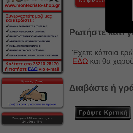
Να φυλάσσεται μακριά 
Ρωτήστε κάτι γ
Έχετε κάποια ερώ
ΕΔΩ
και θα χαρο
Κριτικές [δείτε]
Διαβάστε ή γρά
Γράψτε κριτική για αυτό το προϊόν.
Υπάρχουν 248 επισκέπτες και
24 μέλη online