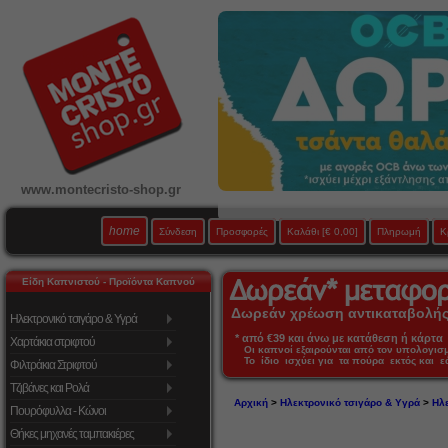
www.montecristo-shop.gr
home
Σύνδεση
Προσφορές
Καλάθι
[€ 0,00]
Πληρωμή
Κ
Είδη Καπνιστού - Προϊόντα Καπνού
Δωρεάν χρέωση αντικαταβολής 
Ηλεκτρονικό τσιγάρο & Υγρά
* από €39 και άνω με κατάθεση ή κάρτα 
Χαρτάκια στριφτού
Οι καπνοί εξαιρούνται από τον υπολογι
Το ίδιο ισχύει για τα πούρα εκτός και 
Φιλτράκια Στριφτού
Τζιβάνες και Ρολά
Αρχική
>
Ηλεκτρονικό τσιγάρο & Υγρά
>
Ηλ
Πουρόφυλλα - Κώνοι
Θήκες μηχανές ταμπακιέρες