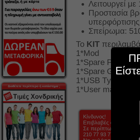
Λειτουργεί με
Προστασία βρ
υπερφόρτισης 
Σπείρωμα: 51
Το
ΚΙΤ
περιλαμβά
1*Mod
Π
1*Spare Parts Pa
Είστ
1*Spare Glass Tu
1*USB Type-C
Διαθέτετε περίπτερο ή κατάστημα ;
1*User manual
Κίνδυνος!
Επιβλαβές σε περίπτω
Σε περίπτωση κατάποση
210 77 93 777.