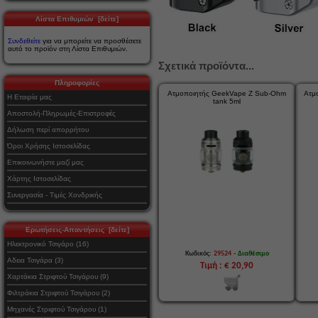
Λίστα Επιθυμιών [δείτε]
Συνδεθείτε
για να μπορείτε να προσθέσετε
αυτό το προϊόν στη Λίστα Επιθυμιών.
Σχετικά προϊόντα...
Πληροφορίες
Ατμοποιητής GeekVape Z Sub-Ohm
Ατμ
Η Εταιρία μας
tank 5ml
Αποστολή-Πληρωμές-Επιστροφές
Δήλωση περί απορρήτου
Όροι Χρήσης Ιστοσελίδας
Επικοινωνήστε μαζί μας
Χάρτης Ιστοσελίδας
Συνεργασία - Τιμές Χονδρικής
Ερωτήσεις-Απαντήσεις [δείτε]
Ηλεκτρονικό Τσιγάρο (16)
-
Κωδικός:
29524
Διαθέσιμο
Αδεια Τσιγάρα (3)
Τιμή : € 20,90
Χαρτάκια Στριφτού Τσιγάρου (9)
Φιλτράκια Στριφτού Τσιγάρου (2)
Μηχανές Στριφτού Τσιγάρου (1)