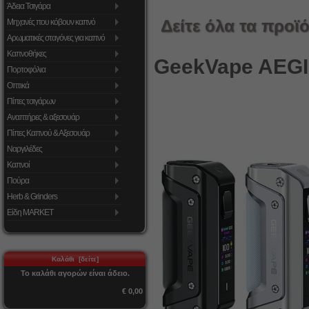
Άδεια Τσιγάρα
Δείτε όλα τα προϊό
Μηχανές που κόβουν καπνό
Αρωματικές σταγόνες για καπνό
Καπνοθήκες
GeekVape AEGI
Πορτοφόλια
Οπτικά
Πίπες τσιγάρων
Αναπτήρες & αξεσουάρ
Πίπες Καπνού & Αξεσουάρ
Ναργιλέδες
Καπνοί
Πούρα
Herb & Grinders
Είδη MARKET
Καλάθι [δείτε]
Το καλάθι αγορών είναι άδειο.
€ 0,00