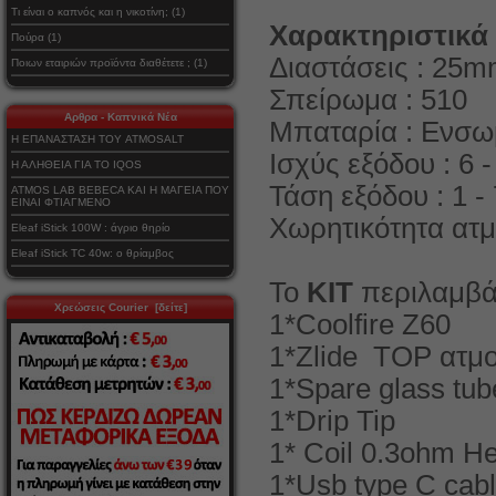
Τι είναι ο καπνός και η νικοτίνη; (1)
Χαρακτηριστικά
Πούρα (1)
Διαστάσεις : 2
Ποιων εταιριών προϊόντα διαθέτετε ; (1)
Σπείρωμα : 510
Αρθρα - Καπνικά Νέα
Mπαταρία : Ενσ
Η ΕΠΑΝΑΣΤΑΣΗ ΤΟΥ ATMOSALT
Ισχύς εξόδου : 6 -
Η ΑΛΗΘΕΙΑ ΓΙΑ ΤΟ IQOS
Τάση εξόδου : 1 - 
ATMOS LAB BEBECA ΚΑΙ Η ΜΑΓΕΙΑ ΠΟΥ
ΕΙΝΑΙ ΦΤΙΑΓΜΕΝΟ
Χωρητικότητα ατμ
Eleaf iStick 100W : άγριο θηρίο
Eleaf iStick TC 40w: ο θρίαμβος
Το
ΚΙΤ
περιλαμβά
Χρεώσεις Courier [δείτε]
1*Coolfire Z60
1*Zlide TOP ατμο
1*Spare glass tub
1*Drip Tip
1* Coil 0.3ohm H
1*Usb type C cab