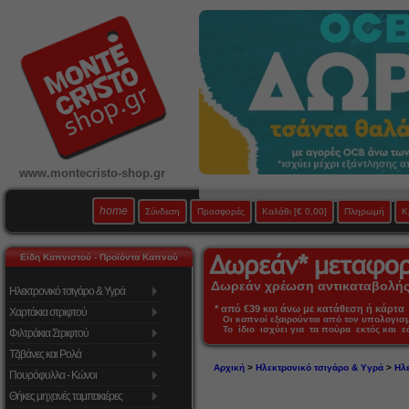
www.montecristo-shop.gr
home
Σύνδεση
Προσφορές
Καλάθι
[€ 0,00]
Πληρωμή
Κ
Είδη Καπνιστού - Προϊόντα Καπνού
Δωρεάν χρέωση αντικαταβολής 
Ηλεκτρονικό τσιγάρο & Υγρά
* από €39 και άνω με κατάθεση ή κάρτα 
Χαρτάκια στριφτού
Οι καπνοί εξαιρούνται από τον υπολογι
Το ίδιο ισχύει για τα πούρα εκτός και 
Φιλτράκια Στριφτού
Τζιβάνες και Ρολά
Αρχική
>
Ηλεκτρονικό τσιγάρο & Υγρά
>
Ηλ
Πουρόφυλλα - Κώνοι
Θήκες μηχανές ταμπακιέρες