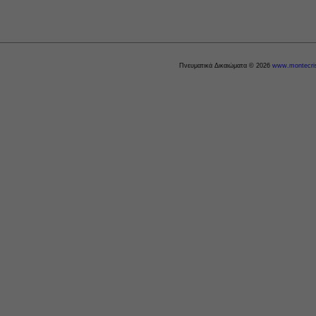
Πνευματικά Δικαιώματα © 2026
www.montecris