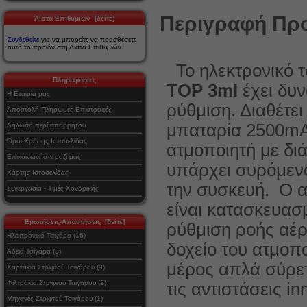
Περιγραφή Προ
Λίστα Επιθυμιών [δείτε]
Συνδεθείτε
για να μπορείτε να προσθέσετε
αυτό το προϊόν στη Λίστα Επιθυμιών.
Το ηλεκτρονικό 
Πληροφορίες
TOP 3ml
έχει δυ
Η Εταιρία μας
ρύθμιση. Διαθέτε
Αποστολή-Πληρωμές-Επιστροφές
μπαταρία 2500mAh
Δήλωση περί απορρήτου
Όροι Χρήσης Ιστοσελίδας
ατμοποιητή με δ
Επικοινωνήστε μαζί μας
υπάρχει συρόμενο
Χάρτης Ιστοσελίδας
την συσκευή. Ο 
Συνεργασία - Τιμές Χονδρικής
είναι κατασκευασ
Ερωτήσεις-Απαντήσεις [δείτε]
ρύθμιση ροής αέρ
Ηλεκτρονικό Τσιγάρο (16)
δοχείο του ατμοπ
Αδεια Τσιγάρα (3)
μέρος απλά σύρετ
Χαρτάκια Στριφτού Τσιγάρου (9)
Φιλτράκια Στριφτού Τσιγάρου (2)
τις αντιστάσεις in
Μηχανές Στριφτού Τσιγάρου (1)