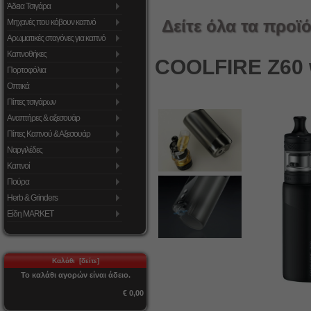
Άδεια Τσιγάρα
Δείτε όλα τα προϊό
Μηχανές που κόβουν καπνό
Αρωματικές σταγόνες για καπνό
Καπνοθήκες
COOLFIRE Z60 w
Πορτοφόλια
Οπτικά
Πίπες τσιγάρων
Αναπτήρες & αξεσουάρ
Πίπες Καπνού & Αξεσουάρ
Ναργιλέδες
Καπνοί
Πούρα
Herb & Grinders
Είδη MARKET
Καλάθι [δείτε]
Το καλάθι αγορών είναι άδειο.
€ 0,00