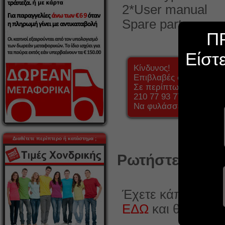
2*User manual
Spare parts
Π
Είστ
Κίνδυνος!
Επιβλαβές σε περίπτω
Σε περίπτωση κατάποση
210 77 93 777.
Να φυλάσσεται μακριά 
Διαθέτετε περίπτερο ή κατάστημα ;
Ρωτήστε κάτι γ
Έχετε κάποια ερώ
ΕΔΩ
και θα χαρο