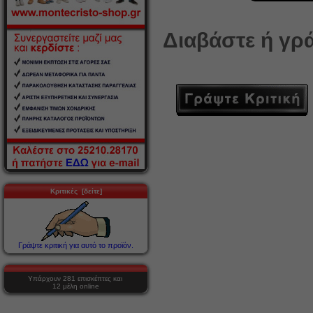
Διαβάστε ή γρά
Κριτικές [δείτε]
Γράψτε κριτική για αυτό το προϊόν.
Υπάρχουν 281 επισκέπτες και
12 μέλη online