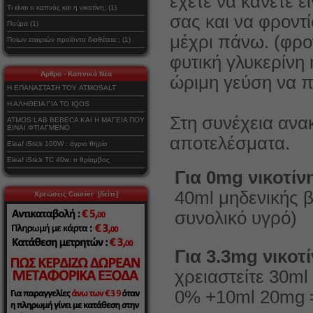
έχετε να κάνετε ε
Τι είναι ο καπνός και η νικοτίνη; (1)
σας και να φροντί
Πούρα (1)
μέχρι πάνω. (φρον
Ποιων εταιριών προϊόντα διαθέτετε ; (1)
φυτική γλυκερίνη
Αρθρα - Καπνικά Νέα
ώριμη γεύση να πε
Η ΕΠΑΝΑΣΤΑΣΗ ΤΟΥ ATMOSALT
Η ΑΛΗΘΕΙΑ ΓΙΑ ΤΟ IQOS
Στη συνέχεια ανακ
ATMOS LAB BEBECA ΚΑΙ Η ΜΑΓΕΙΑ ΠΟΥ
ΕΙΝΑΙ ΦΤΙΑΓΜΕΝΟ
αποτελέσματα.
Eleaf iStick 100W : άγριο θηρίο
Eleaf iStick TC 40w: ο θρίαμβος
Για 0mg νικοτίν
40ml μηδενικής 
Χρεώσεις Courier [δείτε]
συνολικό υγρό)
Για 3.3mg νικοτ
χρειαστείτε 30m
0% +10ml 20mg =