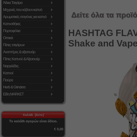
Άδεια Τσιγάρα
Μηχανές που κόβουν καπνό
Δείτε όλα τα προϊό
Αρωματικές σταγόνες για καπνό
Καπνοθήκες
HASHTAG FLA
Πορτοφόλια
Οπτικά
Shake and Vape
Πίπες τσιγάρων
Αναπτήρες & αξεσουάρ
Πίπες Καπνού & Αξεσουάρ
Ναργιλέδες
Καπνοί
Πούρα
Herb & Grinders
Είδη MARKET
Καλάθι [δείτε]
Το καλάθι αγορών είναι άδειο.
€ 0,00