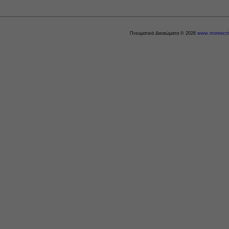
Πνευματικά Δικαιώματα © 2026
www.montecris