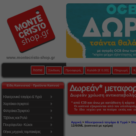
www.montecristo-shop.gr
home
Σύνδεση
Προσφορές
Καλάθι
[€ 0,00]
Πληρωμή
Κ
Είδη Καπνιστού - Προϊόντα Καπνού
Δωρεάν χρέωση αντικαταβολής 
Ηλεκτρονικό τσιγάρο & Υγρά
* από €39 και άνω με κατάθεση ή κάρτα 
Χαρτάκια στριφτού
Οι καπνοί εξαιρούνται από τον υπολογι
Το ίδιο ισχύει για τα πούρα εκτός και 
Φιλτράκια Στριφτού
Τζιβάνες και Ρολά
Αρχική
>
Ηλεκτρονικό τσιγάρο & Υγρά
>
Sha
Πουρόφυλλα - Κώνοι
12/60ML (καπνικό με κρέμα)
Θήκες μηχανές ταμπακιέρες