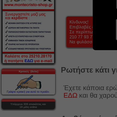
Κίνδυνος!
Επιβλαβές σε περίπτω
Σε περίπτωση κατάποση
210 77 93 777.
Να φυλάσσεται μακριά 
Ρωτήστε κάτι γ
Κριτικές [δείτε]
Έχετε κάποια ερώ
Γράψτε κριτική για αυτό το προϊόν.
ΕΔΩ
και θα χαρο
Υπάρχουν 306 επισκέπτες και
18 μέλη online