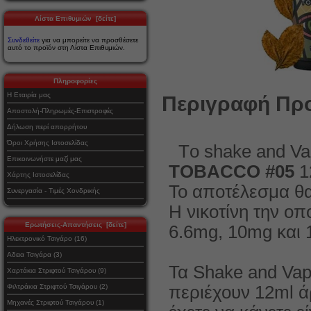
Λίστα Επιθυμιών [δείτε]
Συνδεθείτε
για να μπορείτε να προσθέσετε
αυτό το προϊόν στη Λίστα Επιθυμιών.
Πληροφορίες
Η Εταιρία μας
Περιγραφή Προ
Αποστολή-Πληρωμές-Επιστροφές
Δήλωση περί απορρήτου
Όροι Χρήσης Ιστοσελίδας
Τo shake and 
Επικοινωνήστε μαζί μας
TOBACCO #05
1
Χάρτης Ιστοσελίδας
Το αποτέλεσμα θα 
Συνεργασία - Τιμές Χονδρικής
Η νικοτίνη την οπ
Ερωτήσεις-Απαντήσεις [δείτε]
6.6mg, 10mg και 
Ηλεκτρονικό Τσιγάρο (16)
Αδεια Τσιγάρα (3)
Τα Shake and Va
Χαρτάκια Στριφτού Τσιγάρου (9)
Φιλτράκια Στριφτού Τσιγάρου (2)
περιέχουν 12ml ά
Μηχανές Στριφτού Τσιγάρου (1)