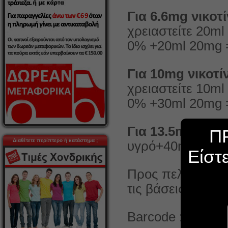
Για 6.6mg νικοτ
χρειαστείτε 20m
0% +20ml 20mg =
Για 10mg νικοτί
χρειαστείτε 10m
0% +30ml 20mg =
Για 13.5mg νικο
Π
Διαθέτετε περίπτερο ή κατάστημα ;
υγρό+40ml 20mg 
Είστ
Προς πελάτες χο
τις βάσεις που χρ
Barcode : 81198