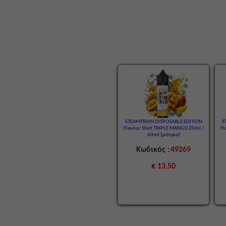
STEAMTRAIN DISPOSABLE EDITION
S
Flavour Shot TRIPLE MANGO 20ml /
Fl
60ml (μάνγκο)
Κωδικός :
49269
€ 13,50