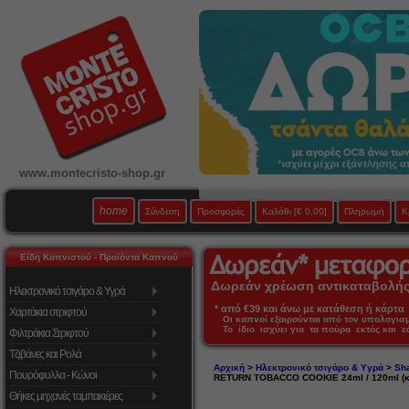
www.montecristo-shop.gr
home
Σύνδεση
Προσφορές
Καλάθι
[€ 0,00]
Πληρωμή
Κ
Είδη Καπνιστού - Προϊόντα Καπνού
Δωρεάν χρέωση αντικαταβολής 
Ηλεκτρονικό τσιγάρο & Υγρά
* από €39 και άνω με κατάθεση ή κάρτα 
Χαρτάκια στριφτού
Οι καπνοί εξαιρούνται από τον υπολογι
Το ίδιο ισχύει για τα πούρα εκτός και 
Φιλτράκια Στριφτού
Τζιβάνες και Ρολά
Αρχική
>
Ηλεκτρονικό τσιγάρο & Υγρά
>
Sha
Πουρόφυλλα - Κώνοι
RETURN TOBACCO COOKIE 24ml / 120ml (κ
Θήκες μηχανές ταμπακιέρες