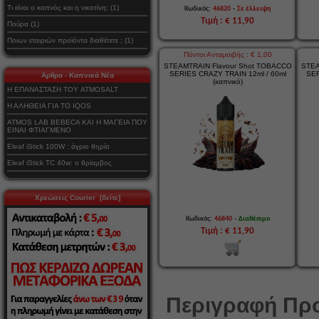
Τι είναι ο καπνός και η νικοτίνη; (1)
-
Κωδικός:
46820
Σε έλλειψη
Τιμή : € 11,90
Πούρα (1)
Ποιων εταιριών προϊόντα διαθέτετε ; (1)
Πόντοι Ανταμοιβής : € 1,00
STEAMTRAIN Flavour Shot TOBACCO
STEA
SERIES CRAZY TRAIN 12ml / 60ml
SER
Αρθρα - Καπνικά Νέα
(καπνικό)
Η ΕΠΑΝΑΣΤΑΣΗ ΤΟΥ ATMOSALT
Η ΑΛΗΘΕΙΑ ΓΙΑ ΤΟ IQOS
ATMOS LAB BEBECA ΚΑΙ Η ΜΑΓΕΙΑ ΠΟΥ
ΕΙΝΑΙ ΦΤΙΑΓΜΕΝΟ
Eleaf iStick 100W : άγριο θηρίο
Eleaf iStick TC 40w: ο θρίαμβος
Χρεώσεις Courier [δείτε]
-
Κωδικός:
46840
Διαθέσιμο
Τιμή : € 11,90
Περιγραφή Προ