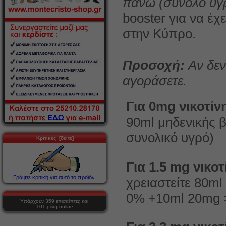
πάνω (σύνολο υγ
booster για να έχ
στην Κύπρο.
Προσοχή:
Αν δεν
αγοράσετε.
Για 0mg νικοτίν
90ml μηδενικής 
συνολικό υγρό)
Κριτικές [δείτε]
Για 1.5 mg νικοτ
Γράψτε κριτική για αυτό το προϊόν.
χρειαστείτε 80m
0% +10ml 20mg =
Υπάρχουν 359 επισκέπτες και
101 μέλη online