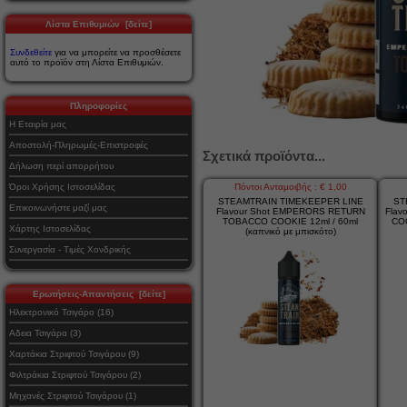
Λίστα Επιθυμιών [δείτε]
Συνδεθείτε
για να μπορείτε να προσθέσετε
αυτό το προϊόν στη Λίστα Επιθυμιών.
Πληροφορίες
Η Εταιρία μας
Αποστολή-Πληρωμές-Επιστροφές
Σχετικά προϊόντα...
Δήλωση περί απορρήτου
Πόντοι Ανταμοιβής : € 1,00
Όροι Χρήσης Ιστοσελίδας
STEAMTRAIN TIMEKEEPER LINE
ST
Επικοινωνήστε μαζί μας
Flavour Shot EMPERORS RETURN
Flav
TOBACCO COOKIE 12ml / 60ml
COO
Χάρτης Ιστοσελίδας
(καπνικό με μπισκότο)
Συνεργασία - Τιμές Χονδρικής
Ερωτήσεις-Απαντήσεις [δείτε]
Ηλεκτρονικό Τσιγάρο (16)
Αδεια Τσιγάρα (3)
Χαρτάκια Στριφτού Τσιγάρου (9)
Φιλτράκια Στριφτού Τσιγάρου (2)
Μηχανές Στριφτού Τσιγάρου (1)