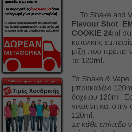
Το Shake and 
Flavour Shot
COOKIE
24
ml σα
καπνικής εμπειρί
μίξη που πρέπει 
τα 120
ml
.
Τα Shake & Vape
Διαθέτετε περίπτερο ή κατάστημα ;
μπουκαλάκι 120ml
δοχείου 120ml. Ε
νικοτίνη και στην
120ml.
Σε κάθε επίπεδο ν