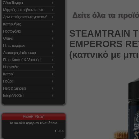
Άδεια Τσιγάρα
Μηχανές που κόβουν καπνό
Δείτε όλα τα προϊό
Αρωματικές σταγόνες για καπνό
Καπνοθήκες
STEAMTRAIN TI
Πορτοφόλια
Οπτικά
EMPERORS RET
Πίπες τσιγάρων
(καπνικό με μπ
Αναπτήρες & αξεσουάρ
Πίπες Καπνού & Αξεσουάρ
Ναργιλέδες
Καπνοί
Πούρα
Herb & Grinders
Είδη MARKET
Καλάθι [δείτε]
Το καλάθι αγορών είναι άδειο.
€ 0,00