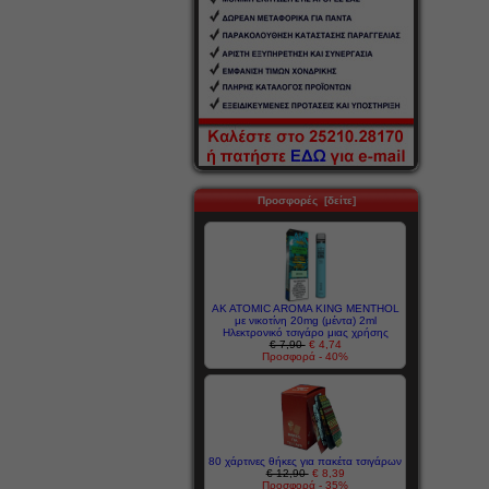
Προσφορές [δείτε]
AK ATOMIC AROMA KING MENTHOL
με νικοτίνη 20mg (μέντα) 2ml
Ηλεκτρονικό τσιγάρο μιας χρήσης
€ 7,90
€ 4,74
Προσφορά - 40%
80 χάρτινες θήκες για πακέτα τσιγάρων
€ 12,90
€ 8,39
Προσφορά - 35%