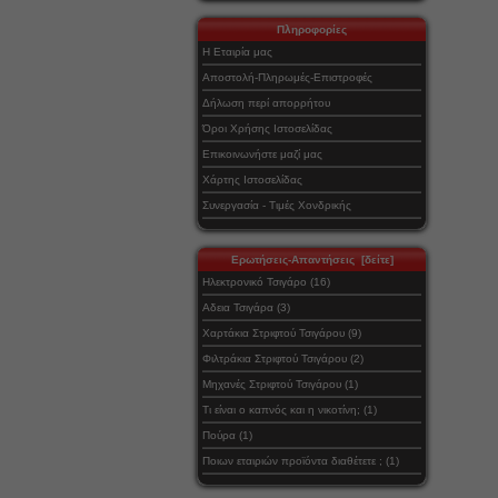
Πληροφορίες
Η Εταιρία μας
Αποστολή-Πληρωμές-Επιστροφές
Δήλωση περί απορρήτου
Όροι Χρήσης Ιστοσελίδας
Επικοινωνήστε μαζί μας
Χάρτης Ιστοσελίδας
Συνεργασία - Τιμές Χονδρικής
Ερωτήσεις-Απαντήσεις [δείτε]
Ηλεκτρονικό Τσιγάρο (16)
Αδεια Τσιγάρα (3)
Χαρτάκια Στριφτού Τσιγάρου (9)
Φιλτράκια Στριφτού Τσιγάρου (2)
Μηχανές Στριφτού Τσιγάρου (1)
Τι είναι ο καπνός και η νικοτίνη; (1)
Πούρα (1)
Ποιων εταιριών προϊόντα διαθέτετε ; (1)