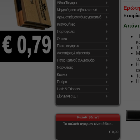
Άδεια Τσιγάρα
Ερώτη
Μηχανές που κόβουν καπνό
Εταιρί
Αρωματικές σταγόνες για καπνό
Καπνοθήκες
Απάντ
Πορτοφόλια
Οπτικά
κ
Πίπες τσιγάρων
Τ
Μ
Αναπτήρες & αξεσουάρ
τ
Πίπες Καπνού & Αξεσουάρ
Η
Ναργιλέδες
α
Καπνοί
Τ
Η
Πούρα
Herb & Grinders
Είδη MARKET
Καλάθι [δείτε]
Το καλάθι αγορών είναι άδειο.
€ 0,00