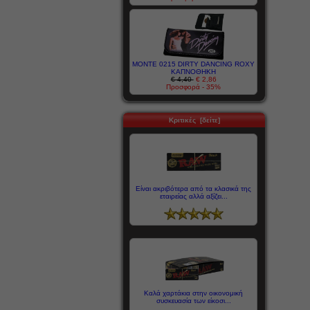
MONTE 0215 DIRTY DANCING ROXY
ΚΑΠΝΟΘΗΚΗ
€ 4,40
€ 2,86
Προσφορά - 35%
Κριτικές [δείτε]
Είναι ακριβότερα από τα κλασικά της
εταιρείας αλλά αξίζει...
Καλά χαρτάκια στην οικονομική
συσκευασία των είκοσι...