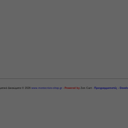
ματικά Δικαιώματα © 2026
www.montecristo-shop.gr
-
Powered by
Zen Cart
-
Προγραμματιστές - Devel