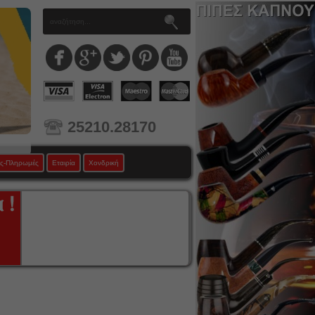
25210.28170
ς-Πληρωμές
Εταιρία
Χονδρική