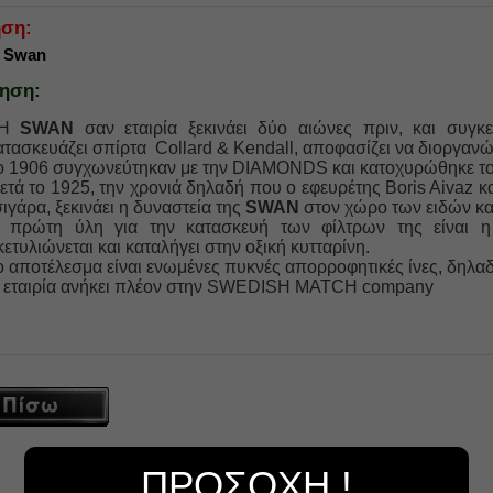
ση:
α Swan
ηση:
Η
SWAN
σαν εταιρία ξεκινάει δύο αιώνες πριν, και συγκ
ατασκευάζει σπίρτα Collard & Kendall, αποφασίζει να διοργανώ
ο 1906 συγχωνεύτηκαν με την DIAMONDS και κατοχυρώθηκε τ
ετά το 1925, την χρονιά δηλαδή που ο εφευρέτης Boris Aivaz 
σιγάρα, ξεκινάει η δυναστεία της
SWAN
στον χώρο των ειδών κα
 πρώτη ύλη για την κατασκευή των φίλτρων της είναι η 
κετυλιώνεται και καταλήγει στην οξική κυτταρίνη.
ο αποτέλεσμα είναι ενωμένες πυκνές απορροφητικές ίνες, δηλα
 εταιρία ανήκει πλέον στην SWEDISH MATCH company
ΠΡΟΣΟΧΗ !