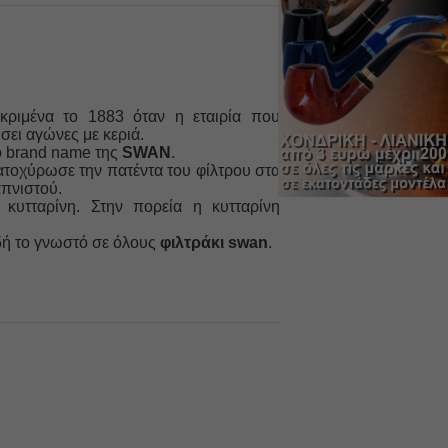
εκριμένα το 1883 όταν η εταιρία που
σει αγώνες με κεριά.
ο brand name της
SWAN
.
κατοχύρωσε την πατέντα του φίλτρου στα
πνιστού.
κυτταρίνη. Στην πορεία η κυτταρίνη
δή το γνωστό σε όλους
φιλτράκι swan
.