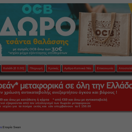
Καλάθι
[€ 0,00]
Πληρωμή
Κριτικές
Αρθρα-Καπνικά Νέα
Επικοινωνία
Αποστολέ
 χρέωση αντικαταβολής ανεξαρτήτου όγκου και βάρους !
 και άνω με κατάθεση ή κάρτα * από €69 και άνω με αντικαταβολή
πνοί εξαιρούνται από τον υπολογισμό των δωρεάν μεταφορικών
ο ισχύει για τα πούρα εκτός και εάν υπερβαίνουν τα € 150.00
s
:Εταιρία Swan