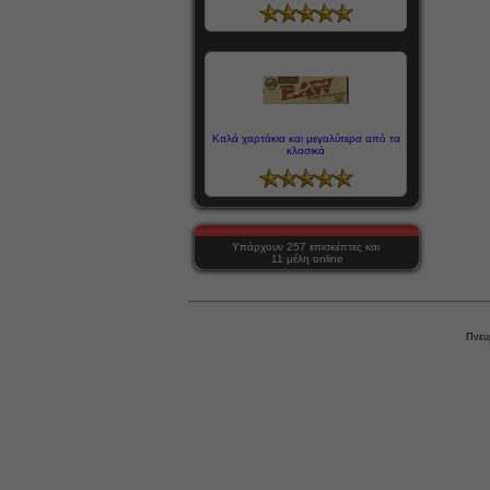
Καλά χαρτάκια και μεγαλύτερα από τα
κλασικά
Υπάρχουν 257 επισκέπτες και
11 μέλη online
Πνευ