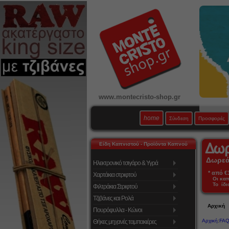
www.montecristo-shop.gr
home
Σύνδεση
Προσφορές
Είδη Καπνιστού - Προϊόντα Καπνού
Δωρεάν
Ηλεκτρονικό τσιγάρο & Υγρά
* από €39
Χαρτάκια στριφτού
Οι κα
Το ίδι
Φιλτράκια Στριφτού
Τζιβάνες και Ρολά
Αρχική
Πουρόφυλλα - Κώνοι
Αρχική
:
FAQ
Θήκες μηχανές ταμπακιέρες