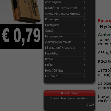
Άδεια Τσιγάρα
Μηχανές που κόβουν καπνό
Αρωματικές σταγόνες για καπνό
Καπνοθήκες
Ερώτη
Πορτοφόλια
- Η γεύ
Οπτικά
Απάντ
Πίπες τσιγάρων
Το πιθ
Αναπτήρες & αξεσουάρ
κατα
στ
Πίπες Καπνού & Αξεσουάρ
Άλλος λ
Ναργιλέδες
Καπνοί
Καλ
ό θ
Πούρα
Σε περ
Herb & Grinders
ταιριάζ
Είδη MARKET
Σε δια
κεφαλέ
Καλάθι [δείτε]
Εάν
συν
Το καλάθι αγορών είναι άδειο.
και θα 
€ 0,00