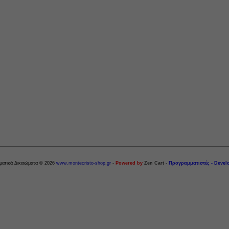
ματικά Δικαιώματα © 2026
www.montecristo-shop.gr
-
Powered by
Zen Cart
-
Προγραμματιστές - Devel