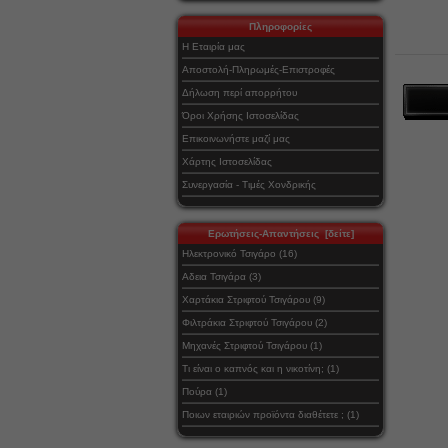
Πληροφορίες
Η Εταιρία μας
Αποστολή-Πληρωμές-Επιστροφές
Δήλωση περί απορρήτου
Όροι Χρήσης Ιστοσελίδας
Επικοινωνήστε μαζί μας
Χάρτης Ιστοσελίδας
Συνεργασία - Τιμές Χονδρικής
Ερωτήσεις-Απαντήσεις [δείτε]
Ηλεκτρονικό Τσιγάρο (16)
Αδεια Τσιγάρα (3)
Χαρτάκια Στριφτού Τσιγάρου (9)
Φιλτράκια Στριφτού Τσιγάρου (2)
Μηχανές Στριφτού Τσιγάρου (1)
Τι είναι ο καπνός και η νικοτίνη; (1)
Πούρα (1)
Ποιων εταιριών προϊόντα διαθέτετε ; (1)