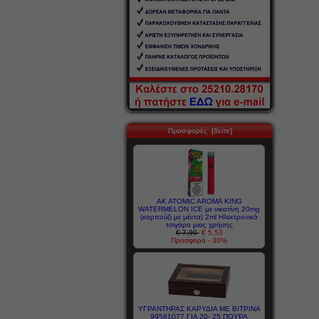
Προσφορές [δείτε]
AK ATOMIC AROMA KING
WATERMELON ICE με νικοτίνη 20mg
(καρπούζι με μέντα) 2ml Ηλεκτρονικό
τσιγάρο μιας χρήσης
€ 7,90
€ 5,53
Προσφορά - 30%
ΥΓΡΑΝΤΗΡΑΣ ΚΑΡΥΔΙΑ ΜΕ ΒΙΤΡΙΝΑ
99561077 ΓΙΑ 20- 25 ΠΟΥΡΑ