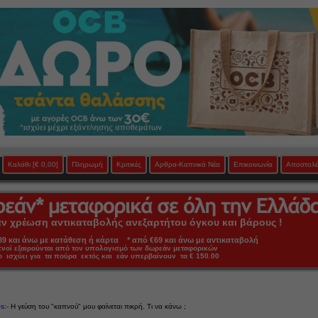
Καλάθι
[€ 0,00]
Πληρωμή
Κριτικές
Αρθρα-Καπνικά Νέα
Επικοινωνία
Αποστολέ
 χρέωση αντικαταβολής ανεξαρτήτου όγκου και βάρους !
 και άνω με κατάθεση ή κάρτα * από €69 και άνω με αντικαταβολή
πνοί εξαιρούνται από τον υπολογισμό των δωρεάν μεταφορικών
ο ισχύει για τα πούρα εκτός και εάν υπερβαίνουν τα € 150.00
s
:- Η γεύση του "καπνού" μου φαίνεται πικρή. Τι να κάνω ;