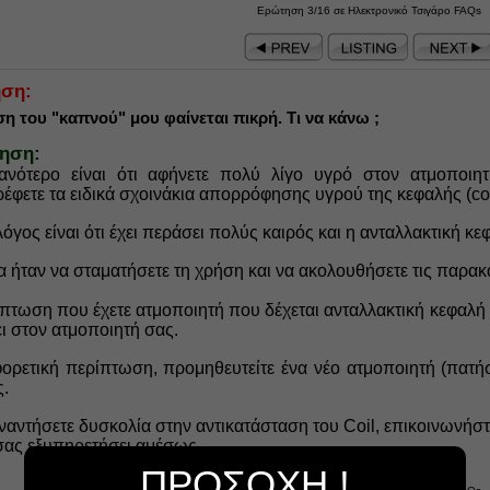
Ερώτηση 3/16 σε Ηλεκτρονικό Τσιγάρο FAQs
ση:
ση του "καπνού" μου φαίνεται πικρή. Τι να κάνω ;
ηση:
ανότερο είναι
ότι αφήνετε πολύ λίγο υγρό στον ατμοποιη
ρέφετε τα ειδικά σχοινάκια απορρόφησης
υγ
ρού της κεφαλής (coi
όγος είναι ότι έχει περάσει πολύς καιρό
ς και
η ανταλλακτική κεφ
α ήταν να σταματήσετε τη χρήση και να ακολουθήσετε τι
ς παρακά
ίπτωση που έχετε ατμοποιητή που δέχεται ανταλλακτική κεφαλή
ει στον ατμοποιητή σας.
φορετική περίπτωση,
προμηθευτείτε
ένα
νέο ατμοποιητή
(
πατή
ς.
αντήσετε δυσκολία στην αντικατάσταση του Coil
, επικοινωνήστ
σας εξυπ
ηρετήσει αμέσως.
ΠΡΟΣΟΧΗ !