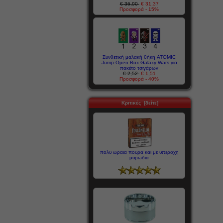
€ 36,90
€ 31,37
Προσφορά - 15%
Συνθετική μαλακή θήκη ATOMIC
Jump-Open Box Galaxy Wars για
πακέτο τσιγάρων
€ 2,52
€ 1,51
Προσφορά - 40%
Κριτικές [δείτε]
πολυ ωραια πουρα και με υπεροχη
μυρωδια