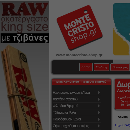
www.montecristo-shop.gr
home
Σύνδεση
Προσφορές
Είδη Καπνιστού - Προϊόντα Καπνού
Δωρεάν
Ηλεκτρονικό τσιγάρο & Υγρά
* από €39
Χαρτάκια στριφτού
Οι κα
Το ίδι
Φιλτράκια Στριφτού
Τζιβάνες και Ρολά
Αρχική
Πουρόφυλλα - Κώνοι
Αρχική
:
FAQ
Θήκες μηχανές ταμπακιέρες