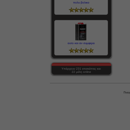
πολυ βολικο
αυτο και αν συμφερει
Υπάρχουν 231 επισκέπτες και
22 μέλη online
Πνευ