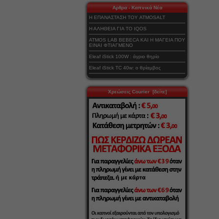
Αρθρα - Καπνικά Νέα
Η ΕΠΑΝΑΣΤΑΣΗ ΤΟΥ ATMOSALT
Η ΑΛΗΘΕΙΑ ΓΙΑ ΤΟ IQOS
ATMOS LAB BEBECA ΚΑΙ Η ΜΑΓΕΙΑ ΠΟΥ
ΕΙΝΑΙ ΦΤΙΑΓΜΕΝΟ
Eleaf iStick 100W : άγριο θηρίο
Eleaf iStick TC 40w: ο θρίαμβος
Χρεώσεις Courier [δείτε]