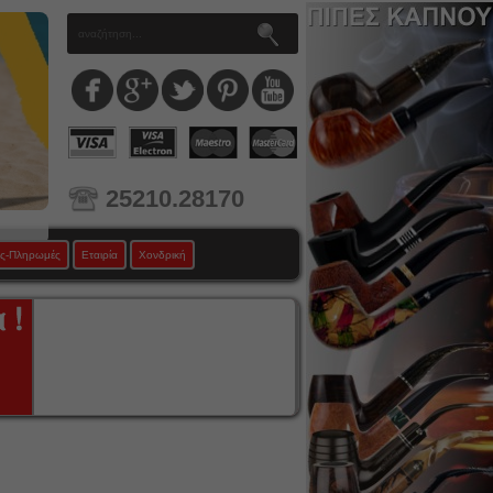
25210.28170
ς-Πληρωμές
Εταιρία
Χονδρική