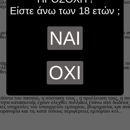
όλου ποιότητας ότι δήθεν κατασκευάζονται από σόλες παπουτσι
δήποτε άλλη κακοήθεια επινοήσουν.
Είστε άνω των 18 ετών ;
ΝΑΙ
ρεία μας έχει ήδη κινηθεί νομικά, παρότι οι συγκεκριμένοι α
θειες τις λένε μόνο προφορικως , ώστε να αποφεύγουν τις συ
πάρξατε μάρτυς κάποιου τέτοιου περιστατικού μπορείτε να τ
ΟΧΙ
ελίδας του παππού, έτσι ώστε όλοι μας να ενημερωθούμε και
θειες .
οϊόντα του παππού, η σύσταση τους , η προέλευση τους, η π
ότητα κατασκευής έχουν ελεχθει πολλάκις (πάνω από δώδεκα φ
ιες υπηρεσίες του υπουργείου εμπορίου, βιομηχανίας και αν
γορανομία και τις κατά τόπους περιφέρειες εμπορίου κτλ..