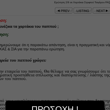
Ερώτηση 2/9 σε Χαρτάκια Στριφτού Τσιγάρου FA
ση:
 κινέζικα τα χαρτάκια του παππού ;
ηση:
ημερώνουμε ότι η παρακάτω απάντηση, είναι η πραγματική και ν
ΑΣ & ΣΙΑ για την παραπάνω ερώτηση.
ιρεία του παππού γράφει:
ην εταιρεία του παππού, Θα θέλαμε να σας γνωρίσουμε ότι το
ματική προσπάθεια σπίλωσης και διαπόμπευσης / λάσπης της
ων του παππού.
πό τους μεγαλύτερους ανταγωνιστικούς ομίλους που δραστηρ
απνικών προϊόντων, τσιγάρων και τσιγαρόχαρτων, σε καθημ
ΠΡΟΣΟΧΗ !
ροσώπων τους προσπαθούν να αμαυρώσουν τη φήμη των προϊόν