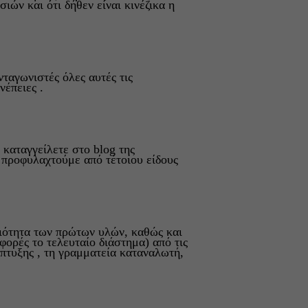
ών και ότι δήθεν είναι κινέζικα η
νταγωνιστές όλες αυτές τις
νέπειες .
ο καταγγείλετε στο
blog
της
 προφυλαχτούμε από τέτοιου είδους
οιότητα των πρώτων υλών, καθώς και
ορές το τελευταίο διάστημα) από τις
άπτυξης , τη γραμματεία καταναλωτή,