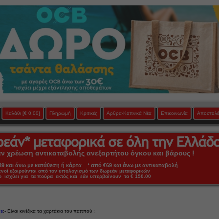
Καλάθι
[€ 0,00]
Πληρωμή
Κριτικές
Αρθρα-Καπνικά Νέα
Επικοινωνία
Αποστολέ
 χρέωση αντικαταβολής ανεξαρτήτου όγκου και βάρους !
 και άνω με κατάθεση ή κάρτα * από €69 και άνω με αντικαταβολή
πνοί εξαιρούνται από τον υπολογισμό των δωρεάν μεταφορικών
ο ισχύει για τα πούρα εκτός και εάν υπερβαίνουν τα € 150.00
s
:- Eίναι κινέζικα τα χαρτάκια του παππού ;