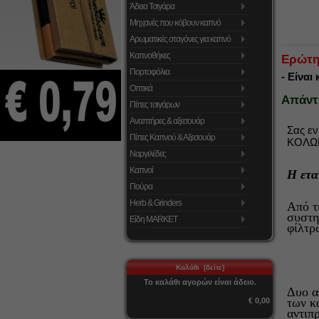
Άδεια Τσιγάρα
Μηχανές που κόβουν καπνό
Αρωματικές σταγόνες για καπνό
Καπνοθήκες
Ερώτη
Πορτοφόλια
- Eίναι
Οπτικά
Απάντ
Πίπες τσιγάρων
Αναπτήρες & αξεσουάρ
Σας εν
Πίπες Καπνού & Αξεσουάρ
ΚΟΛΩΚ
Ναργιλέδες
Καπνοί
Η ετα
Πούρα
Herb & Grinders
Από τ
συστη
Είδη MARKET
φίλτρ
Καλάθι [δείτε]
Το καλάθι αγορών είναι άδειο.
Δυο α
των κ
€ 0,00
αντιπ