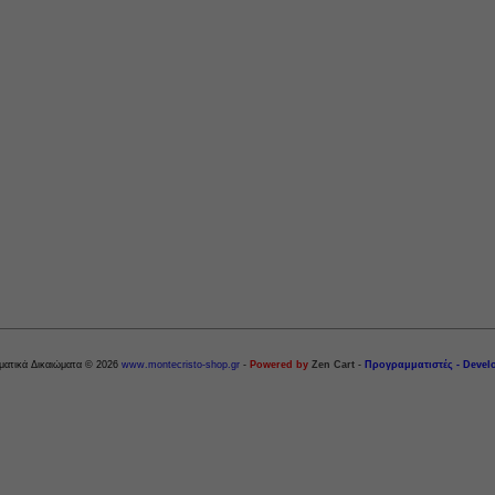
ματικά Δικαιώματα © 2026
www.montecristo-shop.gr
-
Powered by
Zen Cart
-
Προγραμματιστές - Devel