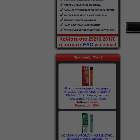
Προσφορές [δείτε]
Ηλεκτρονικό τσιγάρο μιας χρήσης
ATOMIC AROMA KING ENERGY
DRINK ICE 2ml χωρίς νικοτίνη
(ενεργειακό ποτό με πάγο)
€ 8,90
€ 4,45
Προσφορά - 50%
AK ATOMIC AROMA KING MENTHOL
με νικοτίνη 20mg (μέντα) 2ml