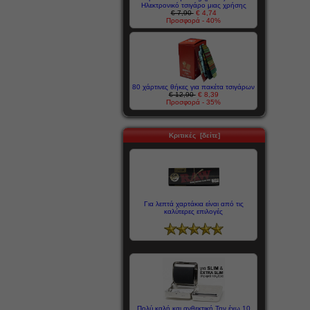
Ηλεκτρονικό τσιγάρο μιας χρήσης
€ 7,90
€ 4,74
Προσφορά - 40%
80 χάρτινες θήκες για πακέτα τσιγάρων
€ 12,90
€ 8,39
Προσφορά - 35%
Κριτικές [δείτε]
Για λεπτά χαρτάκια είναι από τις
καλύτερες επιλογές
Πολύ καλή και ανθεκτική.Την έχω 10