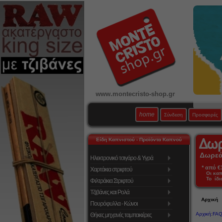
www.montecristo-shop.gr
home
Σύνδεση
Προσφορές
Είδη Καπνιστού - Προϊόντα Καπνού
Δωρεάν
Ηλεκτρονικό τσιγάρο & Υγρά
* από €39
Χαρτάκια στριφτού
Οι κα
Το ίδι
Φιλτράκια Στριφτού
Τζιβάνες και Ρολά
Αρχική
Πουρόφυλλα - Κώνοι
Αρχική
:
FAQ
Θήκες μηχανές ταμπακιέρες