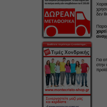
Χαρακ
χρησι
δεν θ
Παρομ
χαρτί
αναγ
Διαθέτετε περίπτερο ή κατάστημα ;
Για ο
στην 
προϊ