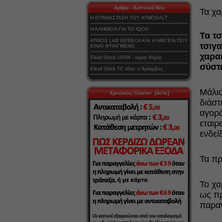
Αρθρα - Καπνικά Νέα
Τα χα
Η ΕΠΑΝΑΣΤΑΣΗ ΤΟΥ ATMOSALT
Η ΑΛΗΘΕΙΑ ΓΙΑ ΤΟ IQOS
Τα τ
ATMOS LAB BEBECA ΚΑΙ Η ΜΑΓΕΙΑ ΠΟΥ
τσιγ
ΕΙΝΑΙ ΦΤΙΑΓΜΕΝΟ
χαρακ
Eleaf iStick 100W : άγριο θηρίο
σύστ
Eleaf iStick TC 40w: ο θρίαμβος
Μάλισ
Χρεώσεις Courier [δείτε]
διάστ
αγορά
εταιρ
ενδείξ
Τα πρ
Το χα
ως πρ
παρα