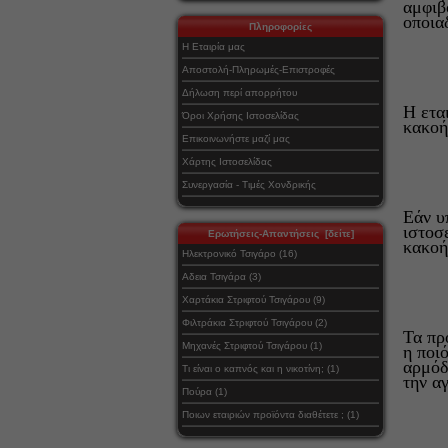
αμφιβ
οποια
Πληροφορίες
Η Εταιρία μας
Αποστολή-Πληρωμές-Επιστροφές
Δήλωση περί απορρήτου
Η εται
Όροι Χρήσης Ιστοσελίδας
κακοή
Επικοινωνήστε μαζί μας
Χάρτης Ιστοσελίδας
Συνεργασία - Τιμές Χονδρικής
Εάν υ
ιστοσ
Ερωτήσεις-Απαντήσεις [δείτε]
κακοή
Ηλεκτρονικό Τσιγάρο (16)
Αδεια Τσιγάρα (3)
Χαρτάκια Στριφτού Τσιγάρου (9)
Φιλτράκια Στριφτού Τσιγάρου (2)
Τα πρ
Μηχανές Στριφτού Τσιγάρου (1)
η ποι
αρμόδ
Τι είναι ο καπνός και η νικοτίνη; (1)
την α
Πούρα (1)
Ποιων εταιριών προϊόντα διαθέτετε ; (1)