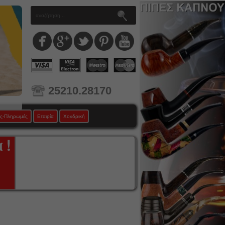
25210.28170
ς-Πληρωμές
Εταιρία
Χονδρική