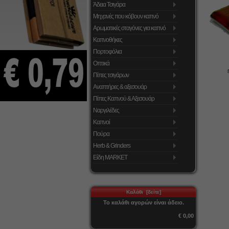
Άδεια Τσιγάρα
Μηχανές που κόβουν καπνό
Αρωματικές σταγόνες για καπνό
Καπνοθήκες
Πορτοφόλια
Οπτικά
Πίπες τσιγάρων
Αναπτήρες & αξεσουάρ
Πίπες Καπνού & Αξεσουάρ
Ναργιλέδες
Καπνοί
Πούρα
Herb & Grinders
Είδη MARKET
Καλάθι [δείτε]
Το καλάθι αγορών είναι άδειο.
€ 0,00