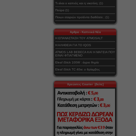
Τι είναι ο καπνός και η νικοτίνη; (1)
Πούρα (1)
Ποιων εταιριών προϊόντα διαθέτετε ; (1)
Αρθρα - Καπνικά Νέα
Η ΕΠΑΝΑΣΤΑΣΗ ΤΟΥ ATMOSALT
Η ΑΛΗΘΕΙΑ ΓΙΑ ΤΟ IQOS
ATMOS LAB BEBECA ΚΑΙ Η ΜΑΓΕΙΑ ΠΟΥ
ΕΙΝΑΙ ΦΤΙΑΓΜΕΝΟ
Eleaf iStick 100W : άγριο θηρίο
Eleaf iStick TC 40w: ο θρίαμβος
Χρεώσεις Courier [δείτε]