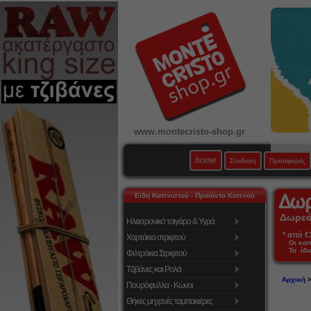
www.montecristo-shop.gr
home
Σύνδεση
Προσφορές
Είδη Καπνιστού - Προϊόντα Καπνού
Δωρεάν
Ηλεκτρονικό τσιγάρο & Υγρά
* από €39
Χαρτάκια στριφτού
Οι κα
Το ίδι
Φιλτράκια Στριφτού
Τζιβάνες και Ρολά
Αρχική
Πουρόφυλλα - Κώνοι
Θήκες μηχανές ταμπακιέρες