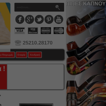
25210.28170
ς-Πληρωμές
Εταιρία
Χονδρική
ν
0