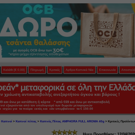
Καλάθι
[€ 0,00]
Πληρωμή
Κριτικές
Αρθρα-Καπνικά Νέα
Επικοινωνία
Αποστολέ
 χρέωση αντικαταβολής ανεξαρτήτου όγκου και βάρους !
 και άνω με κατάθεση ή κάρτα * από €69 και άνω με αντικαταβολή
πνοί εξαιρούνται από τον υπολογισμό των δωρεάν μεταφορικών
ο ισχύει για τα πούρα εκτός και εάν υπερβαίνουν τα € 150.00
>
Καπνοί
>
Καπνοί πίπας
>
Καπνός Πίπας AMPHORA FULL AROMA 40g
> Κριτικές Προϊόντω
Ημερ.Προσθήκης: 12/04/202