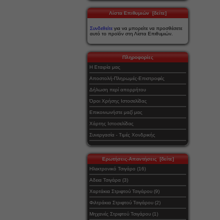
Λίστα Επιθυμιών [δείτε]
Συνδεθείτε
για να μπορείτε να προσθέσετε
αυτό το προϊόν στη Λίστα Επιθυμιών.
Πληροφορίες
Η Εταιρία μας
Αποστολή-Πληρωμές-Επιστροφές
Δήλωση περί απορρήτου
Όροι Χρήσης Ιστοσελίδας
Επικοινωνήστε μαζί μας
Χάρτης Ιστοσελίδας
Συνεργασία - Τιμές Χονδρικής
Ερωτήσεις-Απαντήσεις [δείτε]
Ηλεκτρονικό Τσιγάρο (16)
Αδεια Τσιγάρα (3)
Χαρτάκια Στριφτού Τσιγάρου (9)
Φιλτράκια Στριφτού Τσιγάρου (2)
Μηχανές Στριφτού Τσιγάρου (1)