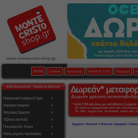
www.montecristo-shop.gr
home
Σύνδεση
Προσφορές
Καλάθι
[€ 0,00]
Πληρωμή
Κ
Είδη Καπνιστού - Προϊόντα Καπνού
Δωρεάν χρέωση αντικαταβολής 
Ηλεκτρονικό τσιγάρο & Υγρά
* από €39 και άνω με κατάθεση ή κάρτα 
Χαρτάκια στριφτού
Οι καπνοί εξαιρούνται από τον υπολογι
Το ίδιο ισχύει για τα πούρα εκτός και 
Φιλτράκια Στριφτού
Τζιβάνες και Ρολά
Αρχική
>
Καπνοί
>
Καπνοί στριφτού
>
Καπν
Πουρόφυλλα - Κώνοι
Θήκες μηχανές ταμπακιέρες