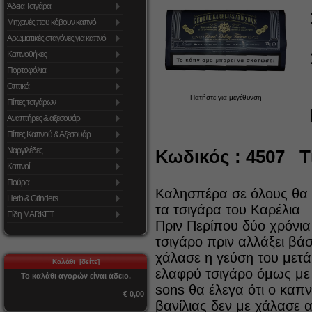
Άδεια Τσιγάρα
Μηχανές που κόβουν καπνό
Αρωματικές σταγόνες για καπνό
Καπνοθήκες
Πορτοφόλια
Οπτικά
Πατήστε για μεγέθυνση
Πίπες τσιγάρων
Αναπτήρες & αξεσουάρ
Πίπες Καπνού & Αξεσουάρ
Ναργιλέδες
Κωδικός : 4507 Τι
Καπνοί
Πούρα
Καλησπέρα σε όλους θα 
Herb & Grinders
τα τσιγάρα του Καρέλια
Είδη MARKET
Πριν Περίπου δύο χρόνια 
τσιγάρο πριν αλλάξει βά
χάλασε η γεύση του μετά
Καλάθι [δείτε]
ελαφρύ τσιγάρο όμως με 
Το καλάθι αγορών είναι άδειο.
sons θα έλεγα ότι ο κα
€ 0,00
βανίλιας δεν με χάλασε α