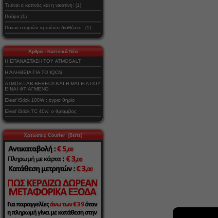
Τι είναι ο καπνός και η νικοτίνη; (1)
Πούρα (1)
Ποιων εταιριών προϊόντα διαθέτετε ; (1)
Αρθρα - Καπνικά Νέα
Η ΕΠΑΝΑΣΤΑΣΗ ΤΟΥ ATMOSALT
Η ΑΛΗΘΕΙΑ ΓΙΑ ΤΟ IQOS
ATMOS LAB BEBECA ΚΑΙ Η ΜΑΓΕΙΑ ΠΟΥ
ΕΙΝΑΙ ΦΤΙΑΓΜΕΝΟ
Eleaf iStick 100W : άγριο θηρίο
Eleaf iStick TC 40w: ο θρίαμβος
Χρεώσεις Courier [δείτε]