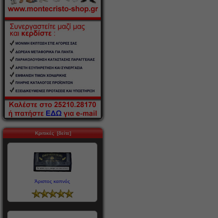
Κριτικές [δείτε]
Άριστος καπνός