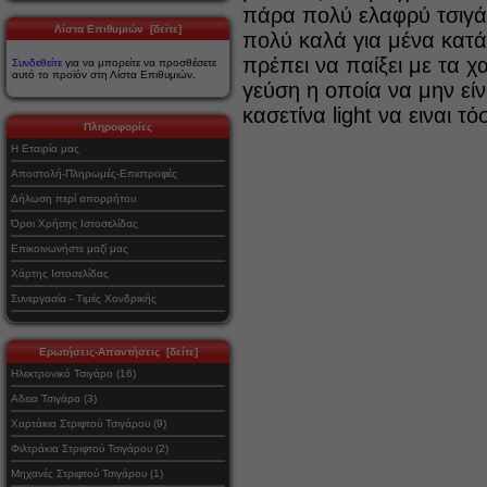
πάρα πολύ ελαφρύ τσιγά
Λίστα Επιθυμιών [δείτε]
πολύ καλά για μένα κατ
πρέπει να παίξει με τα 
Συνδεθείτε
για να μπορείτε να προσθέσετε
αυτό το προϊόν στη Λίστα Επιθυμιών.
γεύση η οποία να μην είν
κασετίνα light να ειναι τ
Πληροφορίες
Η Εταιρία μας
Αποστολή-Πληρωμές-Επιστροφές
Δήλωση περί απορρήτου
Όροι Χρήσης Ιστοσελίδας
Επικοινωνήστε μαζί μας
Χάρτης Ιστοσελίδας
Συνεργασία - Τιμές Χονδρικής
Ερωτήσεις-Απαντήσεις [δείτε]
Ηλεκτρονικό Τσιγάρο (16)
Αδεια Τσιγάρα (3)
Χαρτάκια Στριφτού Τσιγάρου (9)
Φιλτράκια Στριφτού Τσιγάρου (2)
Μηχανές Στριφτού Τσιγάρου (1)