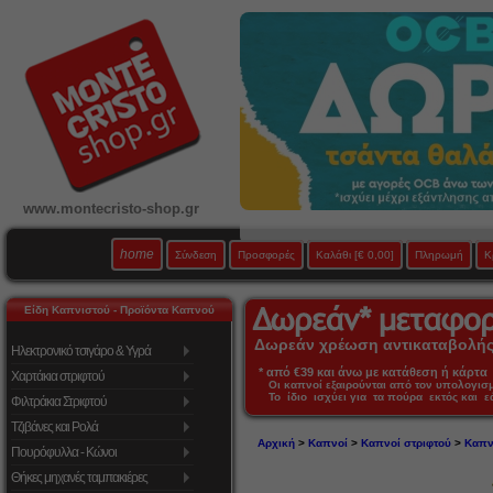
www.montecristo-shop.gr
home
Σύνδεση
Προσφορές
Καλάθι
[€ 0,00]
Πληρωμή
Κ
Είδη Καπνιστού - Προϊόντα Καπνού
Δωρεάν χρέωση αντικαταβολής 
Ηλεκτρονικό τσιγάρο & Υγρά
* από €39 και άνω με κατάθεση ή κάρτα 
Χαρτάκια στριφτού
Οι καπνοί εξαιρούνται από τον υπολογι
Το ίδιο ισχύει για τα πούρα εκτός και 
Φιλτράκια Στριφτού
Τζιβάνες και Ρολά
Αρχική
>
Καπνοί
>
Καπνοί στριφτού
>
Καπν
Πουρόφυλλα - Κώνοι
Θήκες μηχανές ταμπακιέρες