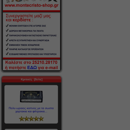
Κριτικές [δείτε]
Πολυ ωραιος καπνος με τα σωστα
χαρτακια και φιλτρακια...