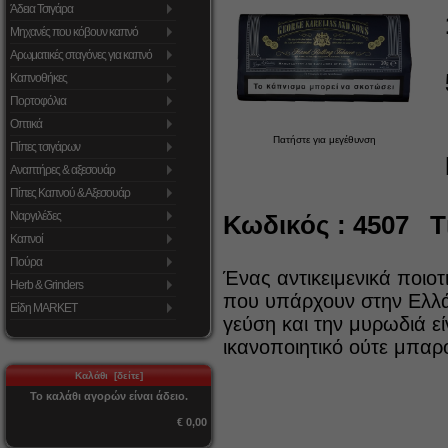
Άδεια Τσιγάρα
Μηχανές που κόβουν καπνό
Αρωματικές σταγόνες για καπνό
Καπνοθήκες
Πορτοφόλια
Οπτικά
Πατήστε για μεγέθυνση
Πίπες τσιγάρων
Αναπτήρες & αξεσουάρ
Πίπες Καπνού & Αξεσουάρ
Ναργιλέδες
Κωδικός : 4507 Τι
Καπνοί
Πούρα
Ένας αντικειμενικά ποιο
Herb & Grinders
που υπάρχουν στην Ελλάδ
Είδη MARKET
γεύση και την μυρωδιά εί
ικανοποιητικό ούτε μπαρο
Καλάθι [δείτε]
Το καλάθι αγορών είναι άδειο.
€ 0,00