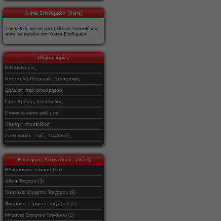
Λίστα Επιθυμιών [δείτε]
Συνδεθείτε
για να μπορείτε να προσθέσετε
αυτό το προϊόν στη Λίστα Επιθυμιών.
Πληροφορίες
Η Εταιρία μας
Αποστολή-Πληρωμές-Επιστροφές
Δήλωση περί απορρήτου
Όροι Χρήσης Ιστοσελίδας
Επικοινωνήστε μαζί μας
Χάρτης Ιστοσελίδας
Συνεργασία - Τιμές Χονδρικής
Ερωτήσεις-Απαντήσεις [δείτε]
Ηλεκτρονικό Τσιγάρο (16)
Αδεια Τσιγάρα (3)
Χαρτάκια Στριφτού Τσιγάρου (9)
Φιλτράκια Στριφτού Τσιγάρου (2)
Μηχανές Στριφτού Τσιγάρου (1)