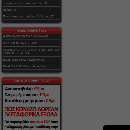
Τι είναι ο καπνός και η νικοτίνη; (1)
Πούρα (1)
Ποιων εταιριών προϊόντα διαθέτετε ; (1)
Αρθρα - Καπνικά Νέα
Η ΕΠΑΝΑΣΤΑΣΗ ΤΟΥ ATMOSALT
Η ΑΛΗΘΕΙΑ ΓΙΑ ΤΟ IQOS
ATMOS LAB BEBECA ΚΑΙ Η ΜΑΓΕΙΑ ΠΟΥ
ΕΙΝΑΙ ΦΤΙΑΓΜΕΝΟ
Eleaf iStick 100W : άγριο θηρίο
Eleaf iStick TC 40w: ο θρίαμβος
Χρεώσεις Courier [δείτε]