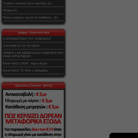
Τι είναι ο καπνός και η νικοτίνη; (1)
Πούρα (1)
Ποιων εταιριών προϊόντα διαθέτετε ; (1)
Αρθρα - Καπνικά Νέα
Η ΕΠΑΝΑΣΤΑΣΗ ΤΟΥ ATMOSALT
Η ΑΛΗΘΕΙΑ ΓΙΑ ΤΟ IQOS
ATMOS LAB BEBECA ΚΑΙ Η ΜΑΓΕΙΑ ΠΟΥ
ΕΙΝΑΙ ΦΤΙΑΓΜΕΝΟ
Eleaf iStick 100W : άγριο θηρίο
Eleaf iStick TC 40w: ο θρίαμβος
Χρεώσεις Courier [δείτε]