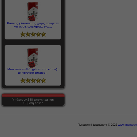
Καπνος γλυκοπιοτος χωρις αρωματα
και χωρις ενοχλησεις, εγω...
Μετά από πολλά χρόνια που κάπνιζα
το κανονικό τσιγάρο...
Υπάρχουν 238 επισκέπτες και
13 μέλη online
Πνευματικά Δικαιώματα © 2026
www.montecris