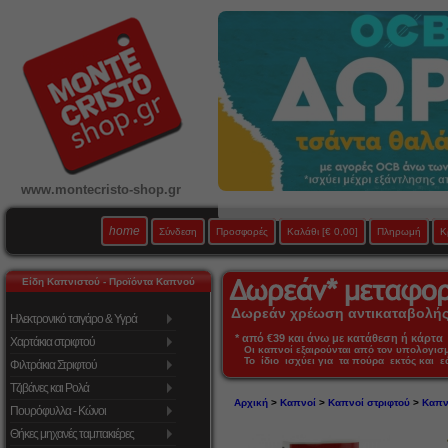
www.montecristo-shop.gr
home
Σύνδεση
Προσφορές
Καλάθι
[€ 0,00]
Πληρωμή
Κ
Είδη Καπνιστού - Προϊόντα Καπνού
Δωρεάν χρέωση αντικαταβολής 
Ηλεκτρονικό τσιγάρο & Υγρά
* από €39 και άνω με κατάθεση ή κάρτα 
Χαρτάκια στριφτού
Οι καπνοί εξαιρούνται από τον υπολογι
Το ίδιο ισχύει για τα πούρα εκτός και 
Φιλτράκια Στριφτού
Τζιβάνες και Ρολά
Αρχική
>
Καπνοί
>
Καπνοί στριφτού
>
Καπνό
Πουρόφυλλα - Κώνοι
Θήκες μηχανές ταμπακιέρες