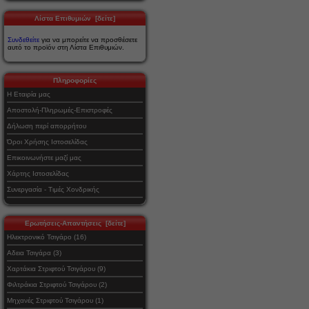
Λίστα Επιθυμιών [δείτε]
Συνδεθείτε
για να μπορείτε να προσθέσετε
αυτό το προϊόν στη Λίστα Επιθυμιών.
Πληροφορίες
Η Εταιρία μας
Αποστολή-Πληρωμές-Επιστροφές
Δήλωση περί απορρήτου
Όροι Χρήσης Ιστοσελίδας
Επικοινωνήστε μαζί μας
Χάρτης Ιστοσελίδας
Συνεργασία - Τιμές Χονδρικής
Ερωτήσεις-Απαντήσεις [δείτε]
Ηλεκτρονικό Τσιγάρο (16)
Αδεια Τσιγάρα (3)
Χαρτάκια Στριφτού Τσιγάρου (9)
Φιλτράκια Στριφτού Τσιγάρου (2)
Μηχανές Στριφτού Τσιγάρου (1)