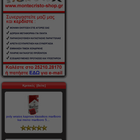
Κριτικές [δείτε]
poly wraios kapnos klassikos marlboro
kai mono marlboro 5...