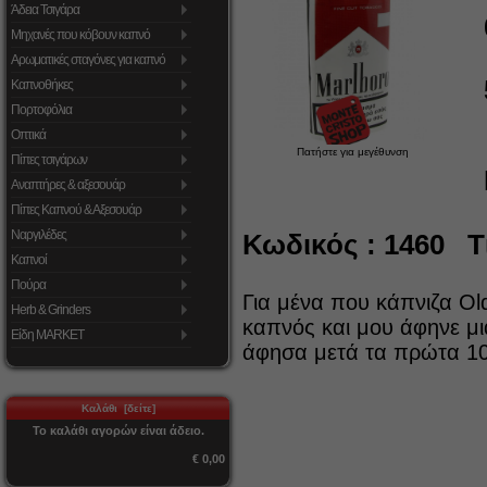
Άδεια Τσιγάρα
Μηχανές που κόβουν καπνό
Αρωματικές σταγόνες για καπνό
Καπνοθήκες
Πορτοφόλια
Οπτικά
Πατήστε για μεγέθυνση
Πίπες τσιγάρων
Αναπτήρες & αξεσουάρ
Πίπες Καπνού & Αξεσουάρ
Ναργιλέδες
Κωδικός : 1460 Τι
Καπνοί
Πούρα
Για μένα που κάπνιζα Ol
Herb & Grinders
καπνός και μου άφηνε μι
Είδη MARKET
άφησα μετά τα πρώτα 10
Καλάθι [δείτε]
Το καλάθι αγορών είναι άδειο.
€ 0,00