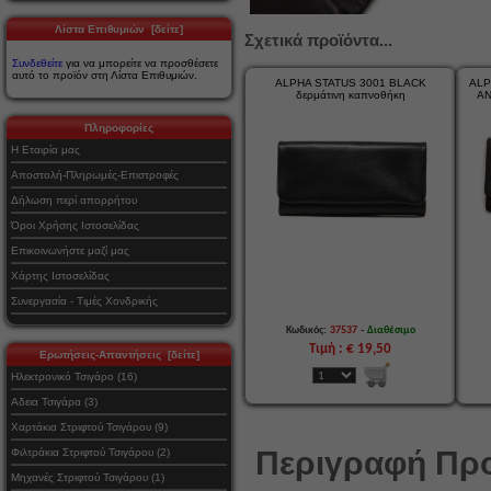
Λίστα Επιθυμιών [δείτε]
Σχετικά προϊόντα...
Συνδεθείτε
για να μπορείτε να προσθέσετε
αυτό το προϊόν στη Λίστα Επιθυμιών.
ALPHA STATUS 3001 BLACK
ALP
δερμάτινη καπνοθήκη
ΑΝ
Πληροφορίες
Η Εταιρία μας
Αποστολή-Πληρωμές-Επιστροφές
Δήλωση περί απορρήτου
Όροι Χρήσης Ιστοσελίδας
Επικοινωνήστε μαζί μας
Χάρτης Ιστοσελίδας
Συνεργασία - Τιμές Χονδρικής
-
Κωδικός:
37537
Διαθέσιμο
Τιμή : € 19,50
Ερωτήσεις-Απαντήσεις [δείτε]
Ηλεκτρονικό Τσιγάρο (16)
Αδεια Τσιγάρα (3)
Χαρτάκια Στριφτού Τσιγάρου (9)
Περιγραφή Προ
Φιλτράκια Στριφτού Τσιγάρου (2)
Μηχανές Στριφτού Τσιγάρου (1)