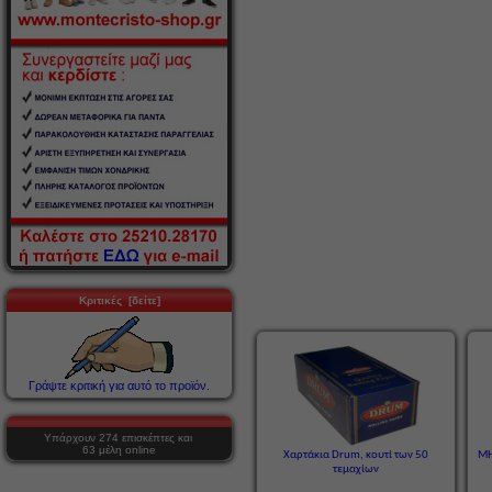
Κριτικές [δείτε]
Γράψτε κριτική για αυτό το προϊόν.
Υπάρχουν 274 επισκέπτες και
63 μέλη online
Χαρτάκια Drum, κουτί των 50
ΜΗ
τεμαχίων