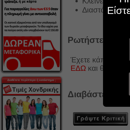
Κλείνει με 2 μ
Είστ
Διαστάσεις 1
Ρωτήστε κάτι γ
Έχετε κάποια ερώ
ΕΔΩ
και θα χαρο
Διαθέτετε περίπτερο ή κατάστημα ;
Διαβάστε ή γρά