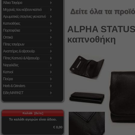
Άδεια Τσιγάρα
Δείτε όλα τα προϊό
Μηχανές που κόβουν καπνό
Αρωματικές σταγόνες για καπνό
Καπνοθήκες
ALPHA STATUS
Πορτοφόλια
καπνοθήκη
Οπτικά
Πίπες τσιγάρων
Αναπτήρες & αξεσουάρ
Πίπες Καπνού & Αξεσουάρ
Ναργιλέδες
Καπνοί
Πούρα
Herb & Grinders
Είδη MARKET
Καλάθι [δείτε]
Το καλάθι αγορών είναι άδειο.
€ 0,00