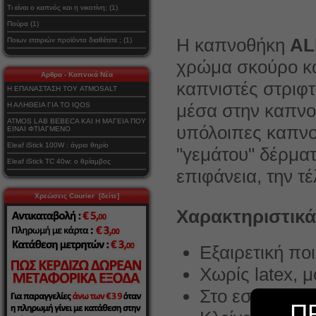
Τι είναι ο καπνός και η νικοτίνη; (1)
Πούρα (1)
Η καπνοθήκη
AL
Ποιων εταιριών προϊόντα διαθέτετε ; (1)
χρώμα σκούρο καφ
Αρθρα - Καπνικά Νέα
καπνιστές στριφ
Η ΕΠΑΝΑΣΤΑΣΗ ΤΟΥ ATMOSALT
μέσα στην καπνο
Η ΑΛΗΘΕΙΑ ΓΙΑ ΤΟ IQOS
ATMOS LAB BEBECA ΚΑΙ Η ΜΑΓΕΙΑ ΠΟΥ
υπόλοιπες καπν
ΕΙΝΑΙ ΦΤΙΑΓΜΕΝΟ
Eleaf iStick 100W : άγριο θηρίο
"γεμάτου" δέρματ
Eleaf iStick TC 40w: ο θρίαμβος
επιφάνεια, την τ
Χρεώσεις Courier [δείτε]
Χαρακτηριστικά
Εξαιρετική πο
Χωρίς latex, 
Στο εσωτερικό
Π