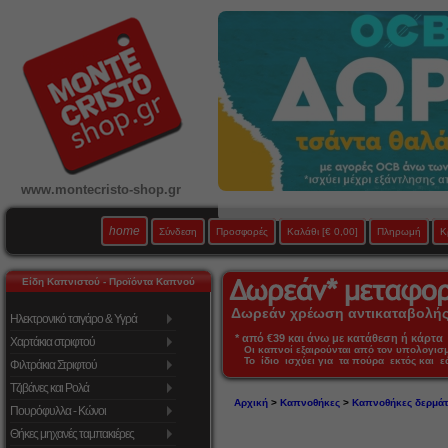
www.montecristo-shop.gr
home
Σύνδεση
Προσφορές
Καλάθι
[€ 0,00]
Πληρωμή
Κ
Είδη Καπνιστού - Προϊόντα Καπνού
Δωρεάν χρέωση αντικαταβολής 
Ηλεκτρονικό τσιγάρο & Υγρά
* από €39 και άνω με κατάθεση ή κάρτα 
Χαρτάκια στριφτού
Οι καπνοί εξαιρούνται από τον υπολογι
Το ίδιο ισχύει για τα πούρα εκτός και 
Φιλτράκια Στριφτού
Τζιβάνες και Ρολά
Αρχική
>
Καπνοθήκες
>
Καπνοθήκες δερμάτ
Πουρόφυλλα - Κώνοι
Θήκες μηχανές ταμπακιέρες