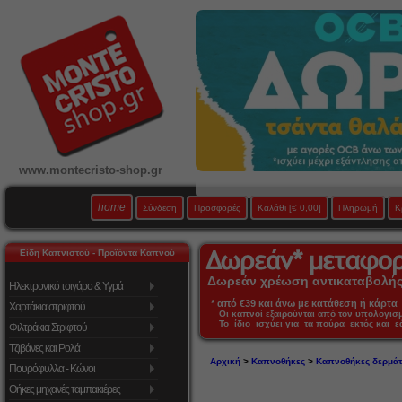
www.montecristo-shop.gr
home
Σύνδεση
Προσφορές
Καλάθι
[€ 0,00]
Πληρωμή
Κ
Είδη Καπνιστού - Προϊόντα Καπνού
Δωρεάν χρέωση αντικαταβολής 
Ηλεκτρονικό τσιγάρο & Υγρά
* από €39 και άνω με κατάθεση ή κάρτα 
Χαρτάκια στριφτού
Οι καπνοί εξαιρούνται από τον υπολογι
Το ίδιο ισχύει για τα πούρα εκτός και 
Φιλτράκια Στριφτού
Τζιβάνες και Ρολά
Αρχική
>
Καπνοθήκες
>
Καπνοθήκες δερμάτ
Πουρόφυλλα - Κώνοι
Θήκες μηχανές ταμπακιέρες