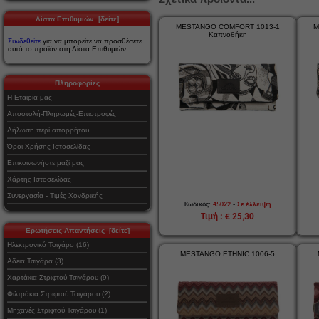
Λίστα Επιθυμιών [δείτε]
MESTANGO COMFORT 1013-1
M
Καπνοθήκη
Συνδεθείτε
για να μπορείτε να προσθέσετε
αυτό το προϊόν στη Λίστα Επιθυμιών.
Πληροφορίες
Η Εταιρία μας
Αποστολή-Πληρωμές-Επιστροφές
Δήλωση περί απορρήτου
Όροι Χρήσης Ιστοσελίδας
Επικοινωνήστε μαζί μας
Χάρτης Ιστοσελίδας
Συνεργασία - Τιμές Χονδρικής
-
Κωδικός:
45022
Σε έλλειψη
Τιμή : € 25,30
Ερωτήσεις-Απαντήσεις [δείτε]
Ηλεκτρονικό Τσιγάρο (16)
MESTANGO ETHNIC 1006-5
Αδεια Τσιγάρα (3)
Χαρτάκια Στριφτού Τσιγάρου (9)
Φιλτράκια Στριφτού Τσιγάρου (2)
Μηχανές Στριφτού Τσιγάρου (1)