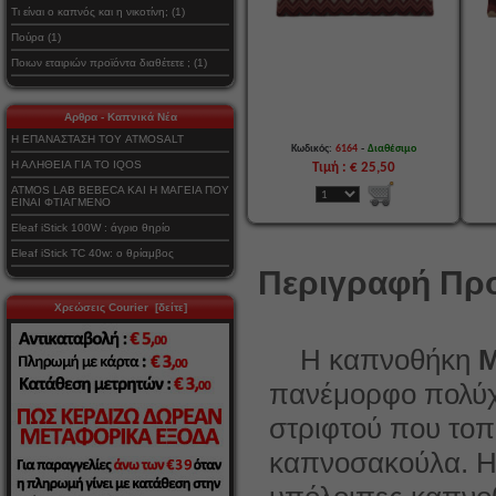
Τι είναι ο καπνός και η νικοτίνη; (1)
Πούρα (1)
Ποιων εταιριών προϊόντα διαθέτετε ; (1)
Αρθρα - Καπνικά Νέα
Η ΕΠΑΝΑΣΤΑΣΗ ΤΟΥ ATMOSALT
-
Κωδικός:
6164
Διαθέσιμο
Η ΑΛΗΘΕΙΑ ΓΙΑ ΤΟ IQOS
Τιμή : € 25,50
ATMOS LAB BEBECA ΚΑΙ Η ΜΑΓΕΙΑ ΠΟΥ
ΕΙΝΑΙ ΦΤΙΑΓΜΕΝΟ
Eleaf iStick 100W : άγριο θηρίο
Eleaf iStick TC 40w: ο θρίαμβος
Περιγραφή Προ
Χρεώσεις Courier [δείτε]
Η καπνοθήκη
πανέμορφο πολύχ
στριφτού που τοπ
καπνοσακούλα. 