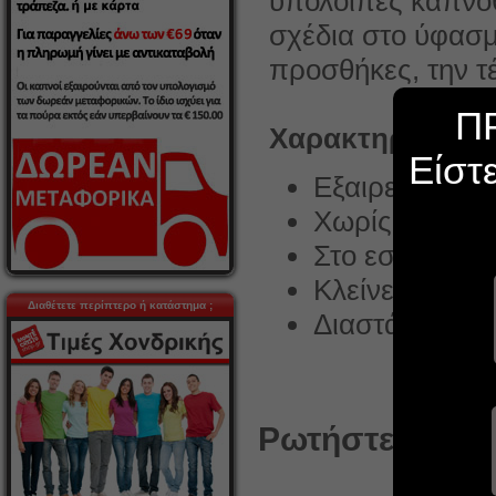
υπόλοιπες καπνο
σχέδια στο ύφασμ
προσθήκες, την τ
Π
Χαρακτηριστικα
Είστ
Εξαιρετική πο
Χωρίς latex, 
Στο εσωτερικό
Κλείνει με 2 μ
Διαθέτετε περίπτερο ή κατάστημα ;
Διαστάσεις 1
Ρωτήστε κάτι γ