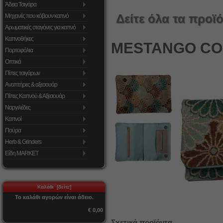
Άδεια Τσιγάρα
Δείτε όλα τα προϊό
Μηχανές που κόβουν καπνό
Αρωματικές σταγόνες για καπνό
Καπνοθήκες
MESTANGO COM
Πορτοφόλια
Οπτικά
Πίπες τσιγάρων
Αναπτήρες & αξεσουάρ
Πίπες Καπνού & Αξεσουάρ
Ναργιλέδες
Καπνοί
Πούρα
Herb & Grinders
Είδη MARKET
Καλάθι [δείτε]
Το καλάθι αγορών είναι άδειο.
€ 0,00
Σχετικά προϊόντα...