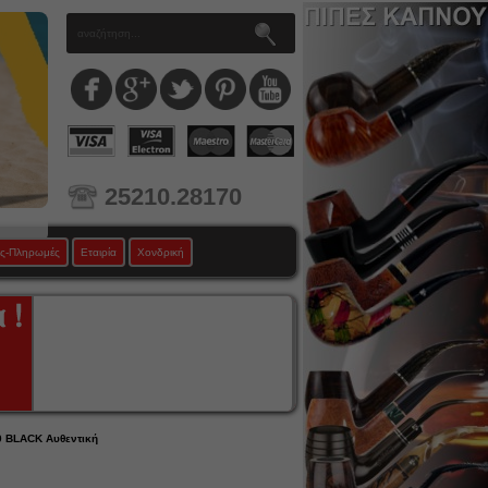
25210.28170
ς-Πληρωμές
Εταιρία
Χονδρική
 BLACK Αυθεντική