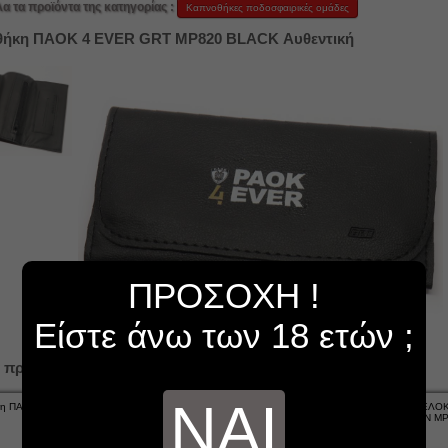
λα τα προϊόντα της κατηγορίας :
Καπνοθήκες ποδοσφαιρικές ομάδες
ήκη ΠΑΟΚ 4 EVER GRT MP820 BLACK Αυθεντική
ΠΡΟΣΟΧΗ !
Είστε άνω των 18 ετών ;
 προϊόντα...
ΝΑΙ
κη ΠΑΟΚ GRT MP821 BLACK
Καπνοθήκη ΠΑΟΚ GRT MP822 lazer
ΠΑΟΚ 1926 ΜΠΡΕΛΟΚ 
Αυθεντική
BLACK Αυθεντική
ΟΨΕΩΝ MP