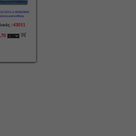
GO 2015-6 SHADOWS
μάτινη καπνοθήκη
ικός :
43011
,70