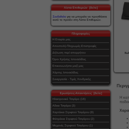
Λίστα Επιθυμιών [δείτε]
Συνδεθείτε
για να μπορείτε να προσθέσετε
αυτό το προϊόν στη Λίστα Επιθυμιών.
Πληροφορίες
Η Εταιρία μας
Αποστολή-Πληρωμές-Επιστροφές
Δήλωση περί απορρήτου
Κωδ
Όροι Χρήσης Ιστοσελίδας
Επικοινωνήστε μαζί μας
Χάρτης Ιστοσελίδας
Συνεργασία - Τιμές Χονδρικής
Περιγ
Ερωτήσεις-Απαντήσεις [δείτε]
H κα
Ηλεκτρονικό Τσιγάρο (16)
ποδο
Αδεια Τσιγάρα (3)
Χαρα
Χαρτάκια Στριφτού Τσιγάρου (9)
Φιλτράκια Στριφτού Τσιγάρου (2)
Μηχανές Στριφτού Τσιγάρου (1)