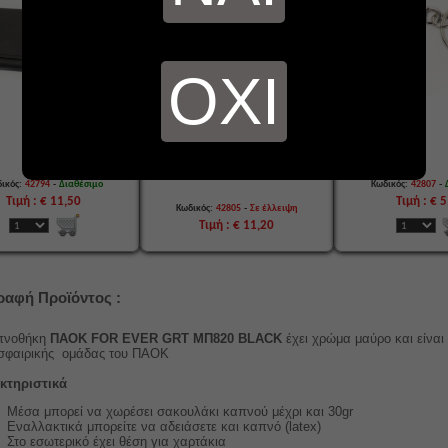
ΟΧΙ
-
-
ικός:
42794
Διαθέσιμο
Κωδικός:
42807
Τιμή : € 11,50
Τιμή : € 
-
Κωδικός:
42805
Σε έλλειψη
Τιμή : € 11,20
ραφή Προϊόντος :
πνοθήκη
ΠΑΟΚ FOR EVER GRT ΜΠ820 BLACK
έχει χρώμα μαύρο και
είνα
σφαιρικής ομάδας του ΠΑΟΚ
κτηριστικά
Μέσα μπορεί να χωρέσει σακουλάκι καπνού μέχρι και 30gr
Εναλλακτικά μπορείτε να αδειάσετε και καπνό (latex)
Στο εσωτερικό έχει θέση για χαρτάκια