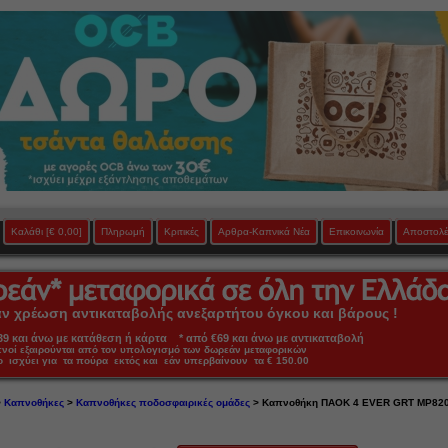
Καλάθι
[€ 0,00]
Πληρωμή
Κριτικές
Αρθρα-Καπνικά Νέα
Επικοινωνία
Αποστολέ
 χρέωση αντικαταβολής ανεξαρτήτου όγκου και βάρους !
 και άνω με κατάθεση ή κάρτα * από €69 και άνω με αντικαταβολή
πνοί εξαιρούνται από τον υπολογισμό των δωρεάν μεταφορικών
ο ισχύει για τα πούρα εκτός και εάν υπερβαίνουν τα € 150.00
>
Καπνοθήκες
>
Καπνοθήκες ποδοσφαιρικές ομάδες
> Καπνοθήκη ΠΑΟΚ 4 EVER GRT MP820