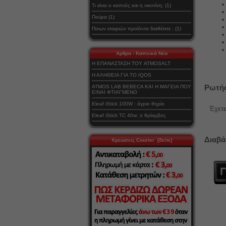
Τι είναι ο καπνός και η νικοτίνη; (1)
Πούρα (1)
Ποιων εταιριών προϊόντα διαθέτετε ; (1)
Αρθρα - Καπνικά Νέα
Η ΕΠΑΝΑΣΤΑΣΗ ΤΟΥ ATMOSALT
Η ΑΛΗΘΕΙΑ ΓΙΑ ΤΟ IQOS
Ρωτήσ
ATMOS LAB BEBECA ΚΑΙ Η ΜΑΓΕΙΑ ΠΟΥ
ΕΙΝΑΙ ΦΤΙΑΓΜΕΝΟ
Eleaf iStick 100W : άγριο θηρίο
Έχετε
Eleaf iStick TC 40w: ο θρίαμβος
Διαβά
Χρεώσεις Courier [δείτε]