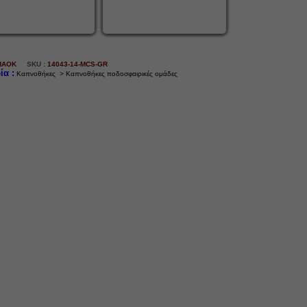
ΠΑΟΚ
SKU :
14043-14-MCS-GR
ία :
Καπνοθήκες > Καπνοθήκες ποδοσφαιρικές ομάδες