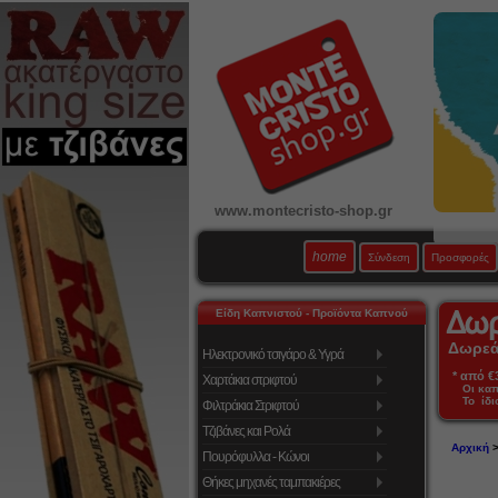
www.montecristo-shop.gr
home
Σύνδεση
Προσφορές
Είδη Καπνιστού - Προϊόντα Καπνού
Δωρεάν
Ηλεκτρονικό τσιγάρο & Υγρά
* από €39
Χαρτάκια στριφτού
Οι κα
Το ίδι
Φιλτράκια Στριφτού
Τζιβάνες και Ρολά
Αρχική
Πουρόφυλλα - Κώνοι
Θήκες μηχανές ταμπακιέρες