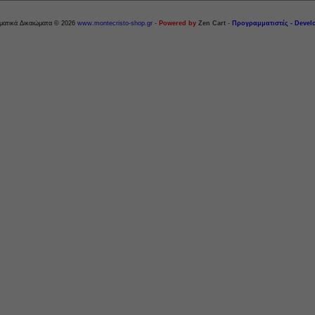
ματικά Δικαιώματα © 2026
www.montecristo-shop.gr
-
Powered by
Zen Cart
-
Προγραμματιστές - Devel