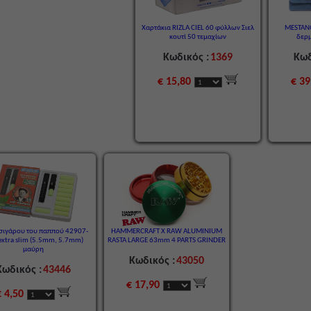
Χαρτάκια RIZLA CIEL 60 φύλλων Σιελ
MESTAN
κουτί 50 τεμαχίων
δερ
Κωδικός :
1369
Κωδ
€ 15,80
€ 39
σιγάρου του παππού 42907-
HAMMERCRAFT X RAW ALUMINIUM
extra slim (5.5mm, 5.7mm)
RASTA LARGE 63mm 4 PARTS GRINDER
μαύρη
Κωδικός :
43050
Κωδικός :
43446
€ 17,90
€ 4,50