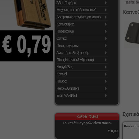
Δείτε ό
Άδεια Τσιγάρα
Μηχανές που κόβουν καπνό
Καπνοθ
Αρωματικές σταγόνες για καπνό
Καπνοθήκες
Πορτοφόλια
Οπτικά
Πίπες τσιγάρων
Αναπτήρες & αξεσουάρ
Πίπες Καπνού & Αξεσουάρ
Ναργιλέδες
Καπνοί
Πούρα
Herb & Grinders
Είδη MARKET
Σχετικά
Καλάθι [δείτε]
Το καλάθι αγορών είναι άδειο.
Καπνοθή
€ 0,00