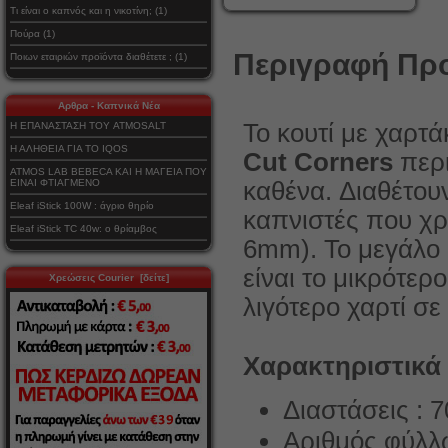
Τι είναι ο καπνός και η νικοτίνη; (1)
Πούρα (1)
Περιγραφή Προ
Ποιων εταιριών προϊόντα διαθέτετε ; (1)
Αρθρα - Καπνικά Νέα
Το κουτί με χαρτά
Η ΕΠΑΝΑΣΤΑΣΗ ΤΟΥ ATMOSALT
Η ΑΛΗΘΕΙΑ ΓΙΑ ΤΟ IQOS
Cut Corners
περ
ATMOS LAB BEBECA ΚΑΙ Η ΜΑΓΕΙΑ ΠΟΥ
ΕΙΝΑΙ ΦΤΙΑΓΜΕΝΟ
καθένα
. Διαθέτου
Eleaf iStick 100W : άγριο θηρίο
καπνιστές που χρ
Eleaf iStick TC 40w: ο θρίαμβος
6mm). Το μεγάλο 
είναι το μικρότερ
Χρεώσεις Courier [δείτε]
λιγότερο χαρτί σε
Χαρακτηριστικά
Διαστάσεις :
Αριθμός φύλλω