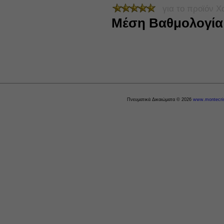
για το προϊόν
Χ
Μέση Βαθμολογί
Πνευματικά Δικαιώματα © 2026
www.montecris