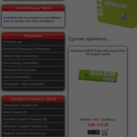
Λίστα Επιθυμιών [δείτε]
Συνδεθείτε
για να μπορείτε να προσθέσετε
αυτό το προϊόν στη Λίστα Επιθυμιών.
Πληροφορίες
Σχετικά προϊόντα...
Η Εταιρία μας
Αποστολή-Πληρωμές-Επιστροφές
Χαρτάκια GIZEH Extra Slim Super Fine
66 (λαχανί στενά)
Δήλωση περί απορρήτου
Όροι Χρήσης Ιστοσελίδας
Επικοινωνήστε μαζί μας
Χάρτης Ιστοσελίδας
Συνεργασία - Τιμές Χονδρικής
Ερωτήσεις-Απαντήσεις [δείτε]
Ηλεκτρονικό Τσιγάρο (16)
Αδεια Τσιγάρα (3)
Χαρτάκια Στριφτού Τσιγάρου (9)
-
Κωδικός:
9153
Διαθέσιμο
Τιμή : € 0,28
Φιλτράκια Στριφτού Τσιγάρου (2)
Μηχανές Στριφτού Τσιγάρου (1)