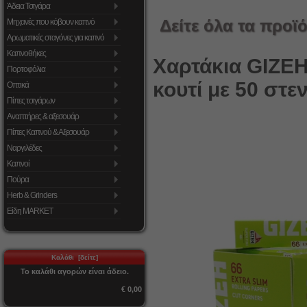
Άδεια Τσιγάρα
Δείτε όλα τα προϊό
Μηχανές που κόβουν καπνό
Αρωματικές σταγόνες για καπνό
Καπνοθήκες
Χαρτάκια GIZEH 
Πορτοφόλια
κουτί με 50 στ
Οπτικά
Πίπες τσιγάρων
Αναπτήρες & αξεσουάρ
Πίπες Καπνού & Αξεσουάρ
Ναργιλέδες
Καπνοί
Πούρα
Herb & Grinders
Είδη MARKET
Καλάθι [δείτε]
Το καλάθι αγορών είναι άδειο.
€ 0,00