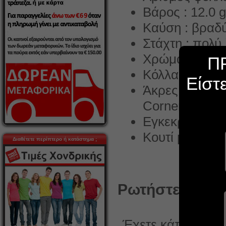
Βάρος : 12.0 g
Καύση : βραδ
Στάχτη : πολύ 
Χρώμα φύλλων
Π
Κόλλα : φυτικ
Είστ
Άκρες με κομμ
Corners)
Εγκεκριμένο 
Κουτί με 50 χ
Διαθέτετε περίπτερο ή κατάστημα ;
Ρωτήστε κάτι γ
Έχετε κάποια ερώ