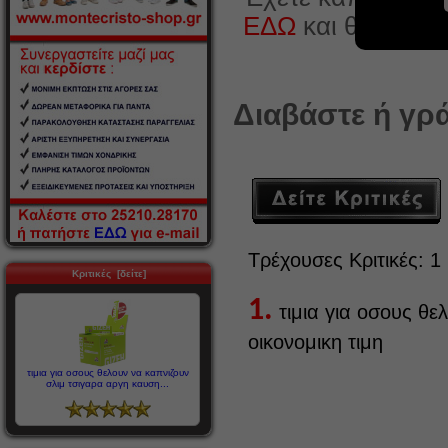
ΕΔΩ
και θα χαρο
Διαβάστε ή γρά
Τρέχουσες Κριτικές: 1
Κριτικές [δείτε]
1.
τιμια για οσους θε
οικονομικη τιμη
τιμια για οσους θελουν να καπνιζουν
σλιμ τσιγαρα αργη καυση...