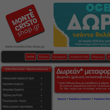
www.montecristo-shop.gr
home
Σύνδεση
Προσφορές
Καλάθι
[€ 0,00]
Πληρωμή
Κ
Είδη Καπνιστού - Προϊόντα Καπνού
Δωρεάν χρέωση αντικαταβολής 
Ηλεκτρονικό τσιγάρο & Υγρά
* από €39 και άνω με κατάθεση ή κάρτα 
Χαρτάκια στριφτού
Οι καπνοί εξαιρούνται από τον υπολογι
Το ίδιο ισχύει για τα πούρα εκτός και 
Φιλτράκια Στριφτού
Τζιβάνες και Ρολά
Αρχική
>
Χαρτάκια στριφτού
>
Χαρτάκια Giz
Πουρόφυλλα - Κώνοι
Θήκες μηχανές ταμπακιέρες