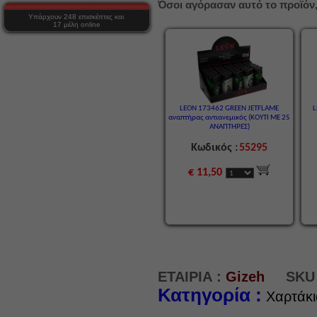
Όσοι αγόρασαν αυτό το προϊόν,
Υπάρχουν 248 επισκέπτες και
17 μέλη online
LEON 173462 GREEN JETFLAME
L
αναπτήρας αντιανεμικός (ΚΟΥΤΙ ΜΕ 25
ΑΝΑΠΤΗΡΕΣ)
Κωδικός :
55295
€ 11,50
ΕΤΑΙΡΙΑ :
Gizeh
SKU 
Κατηγορία :
Χαρτάκι