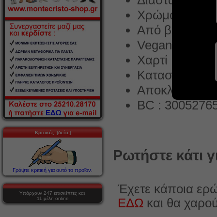
Διαστάσεις 
Χρώμα φύλλω
Από βιώσιμες 
Vegan, GMO g
Χαρτί Datama
Κατασκευάζετα
Αποκλειστική 
BC : 3005276
Κριτικές [δείτε]
Ρωτήστε κάτι γ
Γράψτε κριτική για αυτό το προϊόν.
Έχετε κάποια ερώ
Υπάρχουν 247 επισκέπτες και
11 μέλη online
ΕΔΩ
και θα χαρο