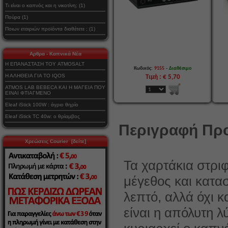
Τι είναι ο καπνός και η νικοτίνη; (1)
Πούρα (1)
Ποιων εταιριών προϊόντα διαθέτετε ; (1)
Αρθρα - Καπνικά Νέα
Η ΕΠΑΝΑΣΤΑΣΗ ΤΟΥ ATMOSALT
-
Κωδικός:
9155
Διαθέσιμο
Η ΑΛΗΘΕΙΑ ΓΙΑ ΤΟ IQOS
Τιμή : € 5,70
ATMOS LAB BEBECA ΚΑΙ Η ΜΑΓΕΙΑ ΠΟΥ
ΕΙΝΑΙ ΦΤΙΑΓΜΕΝΟ
Eleaf iStick 100W : άγριο θηρίο
Eleaf iStick TC 40w: ο θρίαμβος
Περιγραφή Προ
Χρεώσεις Courier [δείτε]
Τα χαρτάκια στρι
μέγεθος και κατασ
λεπτό, αλλά όχι 
είναι η απόλυτη λ