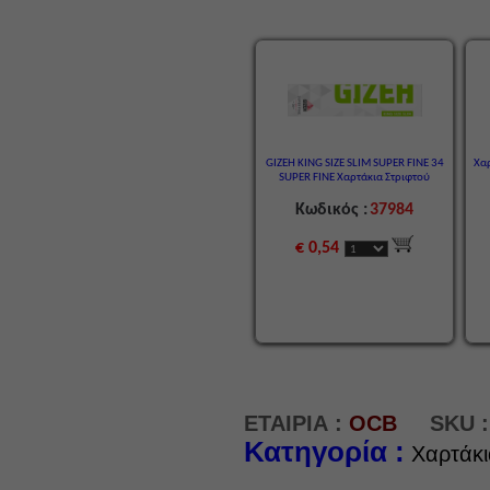
GIZEH KING SIZE SLIM SUPER FINE 34
Χαρ
SUPER FINE Χαρτάκια Στριφτού
Κωδικός :
37984
€ 0,54
ΕΤΑΙΡΙΑ :
OCB
SKU :
Κατηγορία :
Χαρτάκι