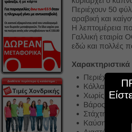
κυριαρχεί ο καπνό
Περιέχουν 50 φύλλ
αραβική και καίγο
Η λεπτομέρεια που
Γαλλική εταιρία 
εδώ και πολλές π
Χαρακτηριστικά
Περιέχει 50 φ
Π
Διαθέτετε περίπτερο ή κατάστημα ;
Κόλλα : Ακακί
Είστ
Χωρίς χλώριο
Βάρος 14γρ/μ
Στάχτη λίγη
Καύση βραδύ