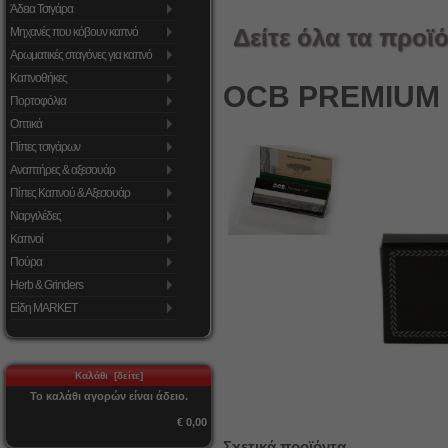
Άδεια Τσιγάρα
Δείτε όλα τα προϊό
Μηχανές που κόβουν καπνό
Αρωματικές σταγόνες για καπνό
Καπνοθήκες
OCB PREMIUM 1
Πορτοφόλια
Οπτικά
Πίπες τσιγάρων
Αναπτήρες & αξεσουάρ
Πίπες Καπνού & Αξεσουάρ
Ναργιλέδες
Καπνοί
Πούρα
Herb & Grinders
Είδη MARKET
Καλάθι [δείτε]
Το καλάθι αγορών είναι άδειο.
€ 0,00
Σχετικά προϊόντα...