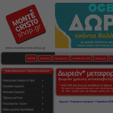
www.montecristo-shop.gr
home
Σύνδεση
Προσφορές
Καλάθι
[€ 0,00]
Πληρωμή
Κ
Είδη Καπνιστού - Προϊόντα Καπνού
Δωρεάν χρέωση αντικαταβολής 
Ηλεκτρονικό τσιγάρο & Υγρά
* από €39 και άνω με κατάθεση ή κάρτα 
Χαρτάκια στριφτού
Οι καπνοί εξαιρούνται από τον υπολογι
Το ίδιο ισχύει για τα πούρα εκτός και 
Φιλτράκια Στριφτού
Τζιβάνες και Ρολά
Αρχική
>
Χαρτάκια στριφτού
>
Χαρτάκια OC
Πουρόφυλλα - Κώνοι
Θήκες μηχανές ταμπακιέρες