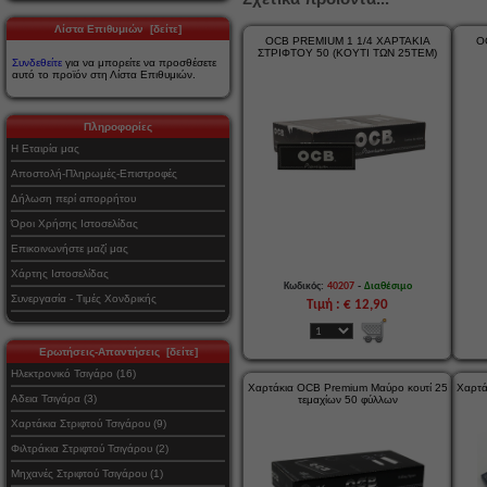
Λίστα Επιθυμιών [δείτε]
OCB PREMIUM 1 1/4 ΧΑΡΤΑΚΙΑ
O
ΣΤΡΙΦΤΟΥ 50 (ΚΟΥΤΙ ΤΩΝ 25ΤΕΜ)
Συνδεθείτε
για να μπορείτε να προσθέσετε
αυτό το προϊόν στη Λίστα Επιθυμιών.
Πληροφορίες
Η Εταιρία μας
Αποστολή-Πληρωμές-Επιστροφές
Δήλωση περί απορρήτου
Όροι Χρήσης Ιστοσελίδας
Επικοινωνήστε μαζί μας
Χάρτης Ιστοσελίδας
-
Κωδικός:
40207
Διαθέσιμο
Συνεργασία - Τιμές Χονδρικής
Τιμή : € 12,90
Ερωτήσεις-Απαντήσεις [δείτε]
Ηλεκτρονικό Τσιγάρο (16)
Χαρτάκια OCB Premium Μαύρο κουτί 25
Χαρτά
Αδεια Τσιγάρα (3)
τεμαχίων 50 φύλλων
Χαρτάκια Στριφτού Τσιγάρου (9)
Φιλτράκια Στριφτού Τσιγάρου (2)
Μηχανές Στριφτού Τσιγάρου (1)