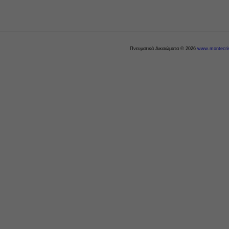
Πνευματικά Δικαιώματα © 2026
www.montecris