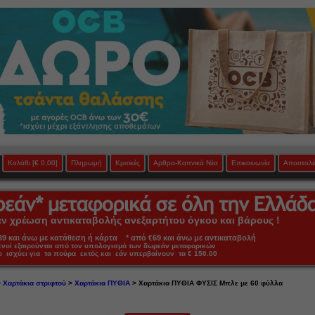
Καλάθι
[€ 0,00]
Πληρωμή
Κριτικές
Αρθρα-Καπνικά Νέα
Επικοινωνία
Αποστολέ
 χρέωση αντικαταβολής ανεξαρτήτου όγκου και βάρους !
 και άνω με κατάθεση ή κάρτα * από €69 και άνω με αντικαταβολή
πνοί εξαιρούνται από τον υπολογισμό των δωρεάν μεταφορικών
ο ισχύει για τα πούρα εκτός και εάν υπερβαίνουν τα € 150.00
>
Χαρτάκια στριφτού
>
Χαρτάκια ΠΥΘΙΑ
> Χαρτάκια ΠΥΘΙΑ ΦΥΣΙΣ Μπλε με 60 φύλλα