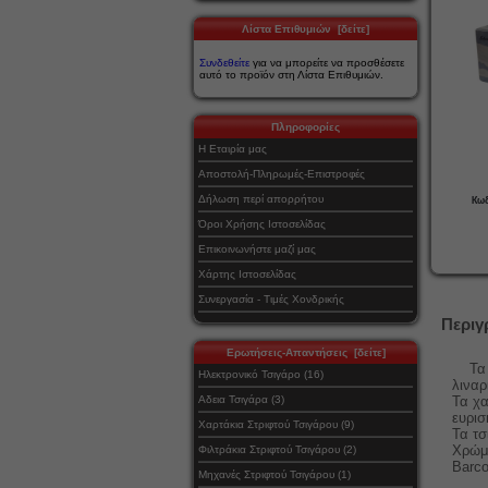
Λίστα Επιθυμιών [δείτε]
Συνδεθείτε
για να μπορείτε να προσθέσετε
αυτό το προϊόν στη Λίστα Επιθυμιών.
Πληροφορίες
Η Εταιρία μας
Αποστολή-Πληρωμές-Επιστροφές
Δήλωση περί απορρήτου
Κωδ
Όροι Χρήσης Ιστοσελίδας
Επικοινωνήστε μαζί μας
Χάρτης Ιστοσελίδας
Συνεργασία - Τιμές Χονδρικής
Περιγ
Ερωτήσεις-Απαντήσεις [δείτε]
Τα χα
Ηλεκτρονικό Τσιγάρο (16)
λιναρ
Αδεια Τσιγάρα (3)
Τα χα
ευρισ
Χαρτάκια Στριφτού Τσιγάρου (9)
Τα τ
Χρώμα
Φιλτράκια Στριφτού Τσιγάρου (2)
Barco
Μηχανές Στριφτού Τσιγάρου (1)