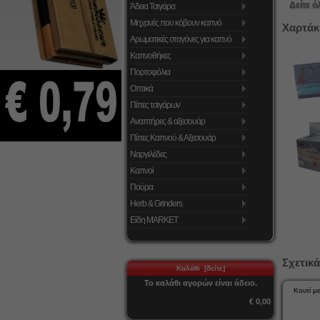
Δείτε ό
Άδεια Τσιγάρα
Μηχανές που κόβουν καπνό
Χαρτάκ
Αρωματικές σταγόνες για καπνό
Καπνοθήκες
Πορτοφόλια
Οπτικά
Πίπες τσιγάρων
Αναπτήρες & αξεσουάρ
Πίπες Καπνού & Αξεσουάρ
Ναργιλέδες
Καπνοί
Πούρα
Herb & Grinders
Είδη MARKET
Σχετικά
Καλάθι [δείτε]
Το καλάθι αγορών είναι άδειο.
Κουτί μ
€ 0,00