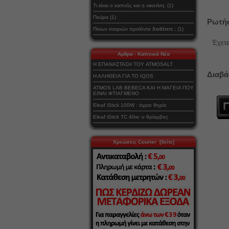
Τι είναι ο καπνός και η νικοτίνη; (1)
Πούρα (1)
Ρωτήσ
Ποιων εταιριών προϊόντα διαθέτετε ; (1)
Έχετε
Αρθρα - Καπνικά Νέα
Η ΕΠΑΝΑΣΤΑΣΗ ΤΟΥ ATMOSALT
Διαβά
Η ΑΛΗΘΕΙΑ ΓΙΑ ΤΟ IQOS
ATMOS LAB BEBECA ΚΑΙ Η ΜΑΓΕΙΑ ΠΟΥ
ΕΙΝΑΙ ΦΤΙΑΓΜΕΝΟ
Eleaf iStick 100W : άγριο θηρίο
Eleaf iStick TC 40w: ο θρίαμβος
Χρεώσεις Courier [δείτε]