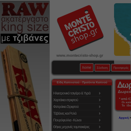
www.montecristo-shop.gr
home
Σύνδεση
Προσφορές
Είδη Καπνιστού - Προϊόντα Καπνού
Δωρεάν
Ηλεκτρονικό τσιγάρο & Υγρά
* από €39
Χαρτάκια στριφτού
Οι κα
Το ίδι
Φιλτράκια Στριφτού
Τζιβάνες και Ρολά
Αρχική
Πουρόφυλλα - Κώνοι
Θήκες μηχανές ταμπακιέρες