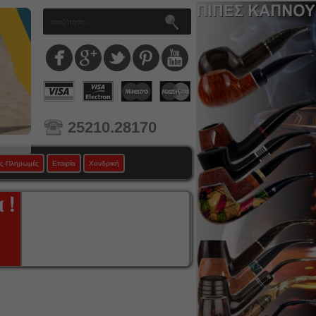
25210.28170
ς-Πληρωμές
Εταιρία
Χονδρική