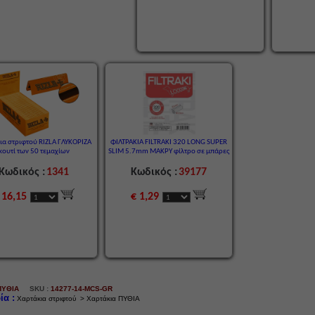
ια στριφτού RIZLA ΓΛΥΚΟΡΙΖΑ
ΦΙΛΤΡΑΚΙΑ FILTRAKI 320 LONG SUPER
κουτί των 50 τεμαχίων
SLIM 5.7mm ΜΑΚΡΥ φίλτρο σε μπάρες
Κωδικός :
1341
Κωδικός :
39177
 16,15
€ 1,29
ΠΥΘΙΑ
SKU :
14277-14-MCS-GR
ία :
Χαρτάκια στριφτού > Χαρτάκια ΠΥΘΙΑ