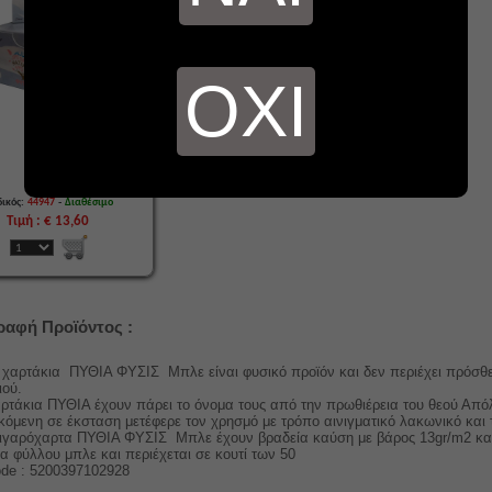
ΟΧΙ
-
ικός:
44947
Διαθέσιμο
Τιμή : € 13,60
ραφή Προϊόντος :
ρτάκια ΠΥΘΙΑ ΦΥΣΙΣ Μπλε είναι φυσικό προϊόν και δεν περιέχει πρόσθετ
ιού.
ρτάκια ΠΥΘΙΑ έχουν πάρει το όνομα τους από την πρωθιέρεια του θεού Απ
κόμενη σε έκσταση μετέφερε τον χρησμό με τρόπο αινιγματικό λακωνικό και
σιγαρόχαρτα ΠΥΘΙΑ ΦΥΣΙΣ Μπλε έχουν βραδεία καύση με βάρος 13gr/m2 κα
 φύλλου μπλε και περιέχεται σε κουτί των 50
de : 5200397102928