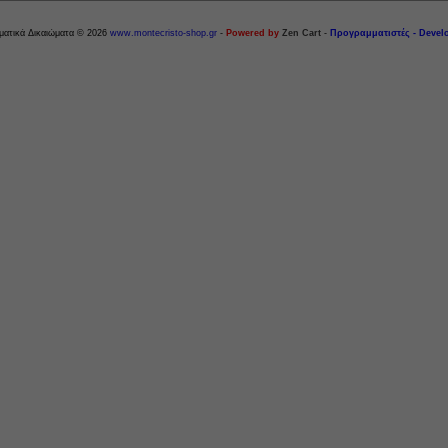
ματικά Δικαιώματα © 2026
www.montecristo-shop.gr
-
Powered by
Zen Cart
-
Προγραμματιστές - Devel