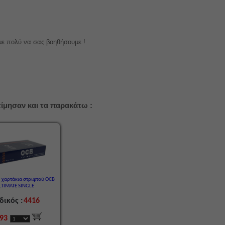
με πολύ να σας βοηθήσουμε !
ίμησαν και τα παρακάτω :
5 χαρτάκια στριφτού OCB
LTIMATE SINGLE
δικός :
4416
,93