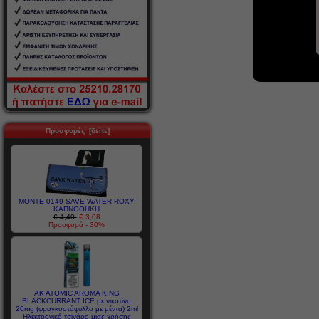
Προσφορές [δείτε]
MONTE 0149 SAVE WATER ROXY
ΚΑΠΝΟΘΗΚΗ
€ 4,40
€ 3,08
Προσφορά - 30%
AK ATOMIC AROMA KING
BLACKCURRANT ICE με νικοτίνη
20mg (φραγκοστάφυλλο με μέντα) 2ml
Ηλεκτρονικό τσιγάρο μιας χρήσης