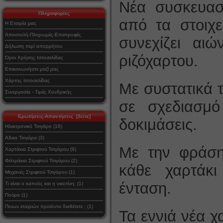
Νέα συσκευασί
Πληροφορίες
από τα στοιχε
Η Εταιρία μας
Αποστολή-Πληρωμές-Επιστροφές
συνεχίζει αι
Δήλωση περί απορρήτου
ριζόχαρτου.
Όροι Χρήσης Ιστοσελίδας
Επικοινωνήστε μαζί μας
Χάρτης Ιστοσελίδας
Με συστατικά τ
Συνεργασία - Τιμές Χονδρικής
σε σχεδιασμό
Ερωτήσεις-Απαντήσεις [δείτε]
δοκιμάσεις.
Ηλεκτρονικό Τσιγάρο (16)
Αδεια Τσιγάρα (3)
Με την φράσ
Χαρτάκια Στριφτού Τσιγάρου (9)
Φιλτράκια Στριφτού Τσιγάρου (2)
κάθε χαρτάκι
Μηχανές Στριφτού Τσιγάρου (1)
ένταση.
Τι είναι ο καπνός και η νικοτίνη; (1)
Πούρα (1)
Ποιων εταιριών προϊόντα διαθέτετε ; (1)
Τα εννιά νέα χ