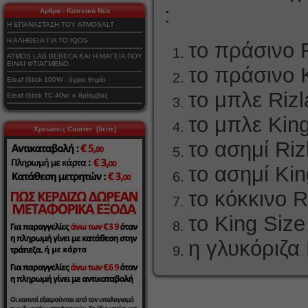
:
Αρθρα - Καπνικά Νέα
Η ΕΠΑΝΑΣΤΑΣΗ ΤΟΥ ATMOSALT
Η ΑΛΗΘΕΙΑ ΓΙΑ ΤΟ IQOS
το πράσινο R
ATMOS LAB BEBECA ΚΑΙ Η ΜΑΓΕΙΑ ΠΟΥ
ΕΙΝΑΙ ΦΤΙΑΓΜΕΝΟ
το πράσινο K
Eleaf iStick 100W : άγριο θηρίο
το μπλε Riz
Eleaf iStick TC 40w: ο θρίαμβος
το μπλε King
Χρεώσεις Courier [δείτε]
το ασημί Riz
το ασημί Kin
το κόκκινο R
το King Size
η γλυκόριζα 