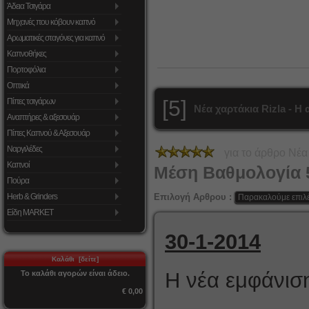
Άδεια Τσιγάρα
Μηχανές που κόβουν καπνό
Αρωματικές σταγόνες για καπνό
Καπνοθήκες
Πορτοφόλια
Οπτικά
[5]
Πίπες τσιγάρων
Νέα χαρτάκια Rizla - 
Αναπτήρες & αξεσουάρ
Πίπες Καπνού & Αξεσουάρ
Ναργιλέδες
για το άρθρο
Νέα
Καπνοί
Μέση Βαθμολογία
Πούρα
Επιλογή Αρθρου :
Herb & Grinders
Είδη MARKET
30-1-2014
Καλάθι [δείτε]
Η νέα εμφάνιση
Το καλάθι αγορών είναι άδειο.
€ 0,00