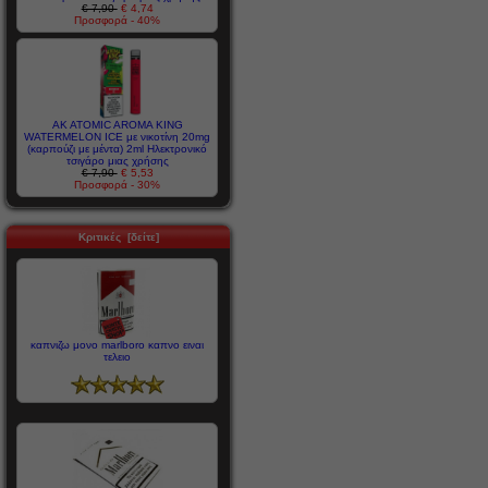
€ 7,90
€ 4,74
Προσφορά - 40%
AK ATOMIC AROMA KING
WATERMELON ICE με νικοτίνη 20mg
(καρπούζι με μέντα) 2ml Ηλεκτρονικό
τσιγάρο μιας χρήσης
€ 7,90
€ 5,53
Προσφορά - 30%
Κριτικές [δείτε]
καπνιζω μονο marlboro καπνο ειναι
τελειο