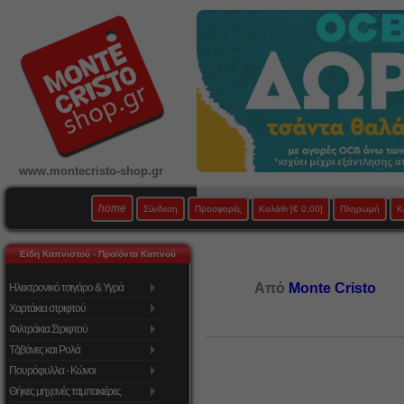
www.montecristo-shop.gr
home
Σύνδεση
Προσφορές
Καλάθι
[€ 0,00]
Πληρωμή
Κ
Είδη Καπνιστού - Προϊόντα Καπνού
Από
Monte Cristo
Ηλεκτρονικό τσιγάρο & Υγρά
Χαρτάκια στριφτού
Φιλτράκια Στριφτού
Τζιβάνες και Ρολά
Πουρόφυλλα - Κώνοι
Θήκες μηχανές ταμπακιέρες