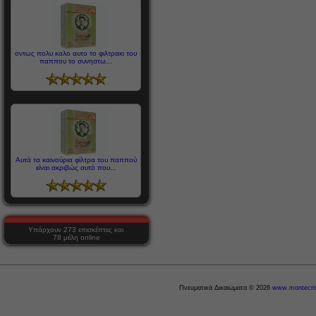
οντως πολυ καλο αυτο το φιλτρακι του
παππου το συνηστω...
Αυτά τα καινούρια φίλτρα του παππού
είναι ακριβώς αυτό που...
Υπάρχουν 273 επισκέπτες και
78 μέλη online
Πνευματικά Δικαιώματα © 2026
www.montecris