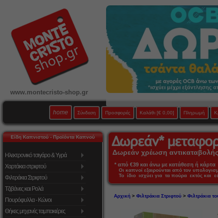
www.montecristo-shop.gr
home
Σύνδεση
Προσφορές
Καλάθι
[€ 0,00]
Πληρωμή
Κ
Είδη Καπνιστού - Προϊόντα Καπνού
Δωρεάν χρέωση αντικαταβολής 
Ηλεκτρονικό τσιγάρο & Υγρά
* από €39 και άνω με κατάθεση ή κάρτα 
Χαρτάκια στριφτού
Οι καπνοί εξαιρούνται από τον υπολογι
Το ίδιο ισχύει για τα πούρα εκτός και 
Φιλτράκια Στριφτού
Τζιβάνες και Ρολά
Αρχική
>
Φιλτράκια Στριφτού
>
Φιλτράκια τ
Πουρόφυλλα - Κώνοι
Θήκες μηχανές ταμπακιέρες