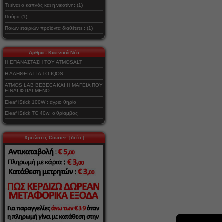
Τι είναι ο καπνός και η νικοτίνη; (1)
Πούρα (1)
Ποιων εταιριών προϊόντα διαθέτετε ; (1)
Αρθρα - Καπνικά Νέα
Η ΕΠΑΝΑΣΤΑΣΗ ΤΟΥ ATMOSALT
Η ΑΛΗΘΕΙΑ ΓΙΑ ΤΟ IQOS
ATMOS LAB BEBECA ΚΑΙ Η ΜΑΓΕΙΑ ΠΟΥ
ΕΙΝΑΙ ΦΤΙΑΓΜΕΝΟ
Eleaf iStick 100W : άγριο θηρίο
Eleaf iStick TC 40w: ο θρίαμβος
Χρεώσεις Courier [δείτε]