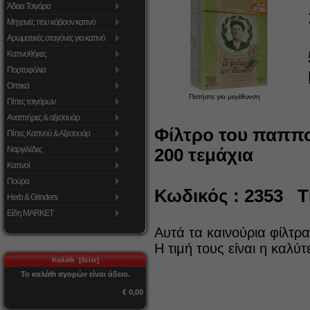
Άδεια Τσιγάρα
Μηχανές που κόβουν καπνό
Αρωματικές σταγόνες για καπνό
Καπνοθήκες
Πορτοφόλια
Οπτικά
Πατήστε για μεγέθυνση
Πίπες τσιγάρων
Αναπτήρες & αξεσουάρ
Φίλτρο του παππο
Πίπες Καπνού & Αξεσουάρ
Ναργιλέδες
200 τεμάχια
Καπνοί
Πούρα
Κωδικός : 2353 Τι
Herb & Grinders
Είδη MARKET
Αυτά τα καινούρια φίλτρ
Η τιμή τους είναι η καλύ
Καλάθι [δείτε]
Το καλάθι αγορών είναι άδειο.
€ 0,00