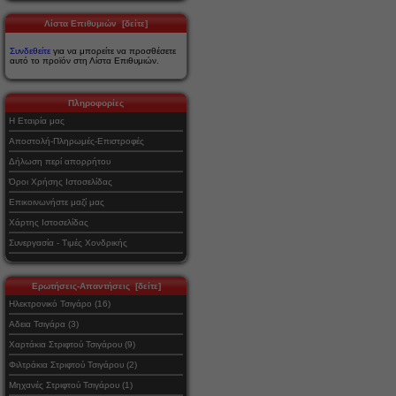
Λίστα Επιθυμιών [δείτε]
Συνδεθείτε
για να μπορείτε να προσθέσετε
αυτό το προϊόν στη Λίστα Επιθυμιών.
Πληροφορίες
Η Εταιρία μας
Αποστολή-Πληρωμές-Επιστροφές
Δήλωση περί απορρήτου
Όροι Χρήσης Ιστοσελίδας
Επικοινωνήστε μαζί μας
Χάρτης Ιστοσελίδας
Συνεργασία - Τιμές Χονδρικής
Ερωτήσεις-Απαντήσεις [δείτε]
Ηλεκτρονικό Τσιγάρο (16)
Αδεια Τσιγάρα (3)
Χαρτάκια Στριφτού Τσιγάρου (9)
Φιλτράκια Στριφτού Τσιγάρου (2)
Μηχανές Στριφτού Τσιγάρου (1)