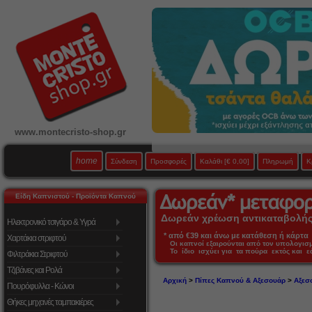
www.montecristo-shop.gr
home
Σύνδεση
Προσφορές
Καλάθι
[€ 0,00]
Πληρωμή
Κ
Είδη Καπνιστού - Προϊόντα Καπνού
Δωρεάν χρέωση αντικαταβολής 
Ηλεκτρονικό τσιγάρο & Υγρά
* από €39 και άνω με κατάθεση ή κάρτα 
Χαρτάκια στριφτού
Οι καπνοί εξαιρούνται από τον υπολογι
Το ίδιο ισχύει για τα πούρα εκτός και 
Φιλτράκια Στριφτού
Τζιβάνες και Ρολά
Αρχική
>
Πίπες Καπνού & Αξεσουάρ
>
Αξεσ
Πουρόφυλλα - Κώνοι
Θήκες μηχανές ταμπακιέρες