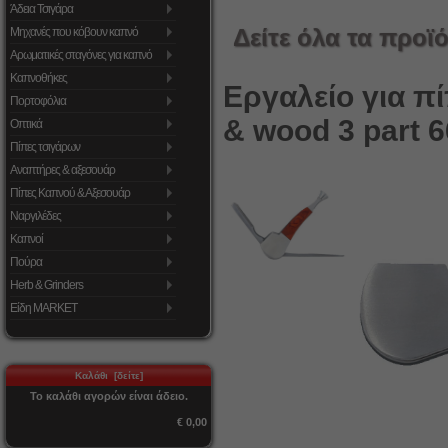
Άδεια Τσιγάρα
Δείτε όλα τα προϊό
Μηχανές που κόβουν καπνό
Αρωματικές σταγόνες για καπνό
Καπνοθήκες
Εργαλείο για π
Πορτοφόλια
& wood 3 part 
Οπτικά
Πίπες τσιγάρων
Αναπτήρες & αξεσουάρ
Πίπες Καπνού & Αξεσουάρ
Ναργιλέδες
Καπνοί
Πούρα
Herb & Grinders
Είδη MARKET
Καλάθι [δείτε]
Το καλάθι αγορών είναι άδειο.
€ 0,00