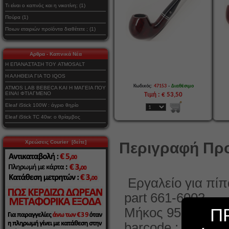
Τι είναι ο καπνός και η νικοτίνη; (1)
Πούρα (1)
Ποιων εταιριών προϊόντα διαθέτετε ; (1)
Αρθρα - Καπνικά Νέα
Η ΕΠΑΝΑΣΤΑΣΗ ΤΟΥ ATMOSALT
Η ΑΛΗΘΕΙΑ ΓΙΑ ΤΟ IQOS
-
Κωδικός:
47153
Διαθέσιμο
ATMOS LAB BEBECA ΚΑΙ Η ΜΑΓΕΙΑ ΠΟΥ
ΕΙΝΑΙ ΦΤΙΑΓΜΕΝΟ
Τιμή : € 53,50
Eleaf iStick 100W : άγριο θηρίο
Eleaf iStick TC 40w: ο θρίαμβος
Χρεώσεις Courier [δείτε]
Περιγραφή Προ
Εργαλείο για πίπ
part 661-6003
Π
Μήκος 95mm
barcode : 590111