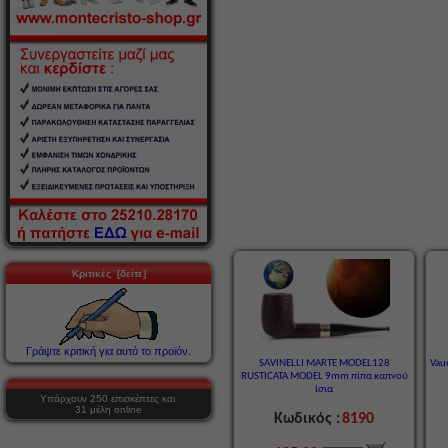
Κριτικές [δείτε]
Γράψτε κριτική για αυτό το προϊόν.
SAVINELLI MARTE MODEL128
Vau
RUSTICATA MODEL 9mm πίπα καπνού
ίσια
Υπάρχουν 250 επισκέπτες και
31 μέλη online
Κωδικός :
8190