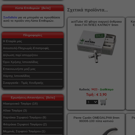
Λίστα Επιθυμιών [δείτε]
Σχετικά προϊόντα...
Συνδεθείτε
για να μπορείτε να προσθέσετε
αυτό το προϊόν στη Λίστα Επιθυμιών.
actiTube 40 φίλτρο ενεργού άνθρακα
Κα
8mm ΓΙΑ ΠΙΠΕΣ ΚΑΠΝΟΥ 9mm
E
Πληροφορίες
Η Εταιρία μας
Αποστολή-Πληρωμές-Επιστροφές
Δήλωση περί απορρήτου
Όροι Χρήσης Ιστοσελίδας
Επικοινωνήστε μαζί μας
Χάρτης Ιστοσελίδας
Συνεργασία - Τιμές Χονδρικής
-
Κωδικός:
9423
Διαθέσιμο
Τιμή : € 3,90
Ερωτήσεις-Απαντήσεις [δείτε]
Ηλεκτρονικό Τσιγάρο (16)
Αδεια Τσιγάρα (3)
Χαρτάκια Στριφτού Τσιγάρου (9)
Pierre Cardin OMEGALPHA 9mm
P
99306-100 πίπα καπνού
Φιλτράκια Στριφτού Τσιγάρου (2)
Μηχανές Στριφτού Τσιγάρου (1)