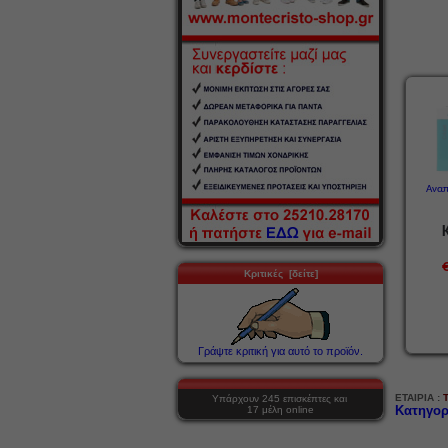
Αναπ
Κριτικές [δείτε]
Γράψτε κριτική για αυτό το προϊόν.
ΕΤΑΙΡΙΑ :
Υπάρχουν 245 επισκέπτες και
Κατηγορ
17 μέλη online