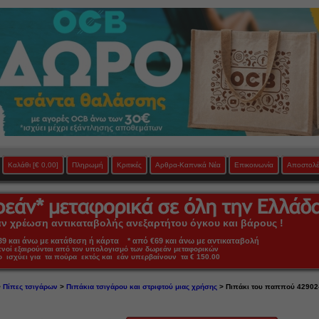
Καλάθι
[€ 0,00]
Πληρωμή
Κριτικές
Αρθρα-Καπνικά Νέα
Επικοινωνία
Αποστολέ
 χρέωση αντικαταβολής ανεξαρτήτου όγκου και βάρους !
 και άνω με κατάθεση ή κάρτα * από €69 και άνω με αντικαταβολή
πνοί εξαιρούνται από τον υπολογισμό των δωρεάν μεταφορικών
ο ισχύει για τα πούρα εκτός και εάν υπερβαίνουν τα € 150.00
>
Πίπες τσιγάρων
>
Πιπάκια τσιγάρου και στριφτού μιας χρήσης
> Πιπάκι του παππού 4290