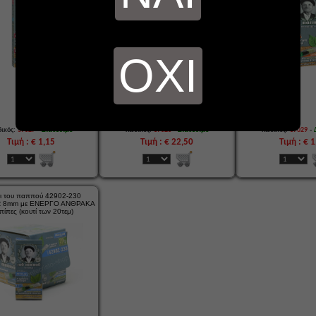
ΟΧΙ
-
-
-
ικός:
37027
Διαθέσιμο
Κωδικός:
37028
Διαθέσιμο
Κωδικός:
37029
Τιμή : € 1,15
Τιμή : € 22,50
Τιμή : € 
ι του παππού 42902-230
 8mm με ΕΝΕΡΓΟ ΑΝΘΡΑΚΑ
πίπες (κουτί των 20τεμ)