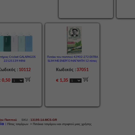
τήρας Cricket GALAPAGOS
Πιπάκι του παππού 42902-272 EXTRA
22125139 MINI
SLIM ΜΕ ΕΝΕΡΓΟ ΜΑΓΝΗΤΗ 12 πίπες
Κωδικός :
10112
Κωδικός :
37051
€ 0,50
€ 1,35
Του Παππού
SKU :
13195-14-MCS-GR
ία :
Πίπες τσιγάρων > Πιπάκια τσιγάρου και στριφτού μιας χρήσης