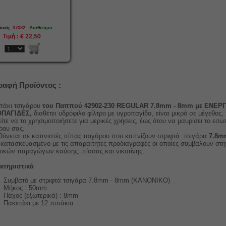
-
ικός:
37032
Διαθέσιμο
Τιμή : € 22,50
ραφή Προϊόντος :
πάκι τσιγάρου
του Παππού
42902-230 REGULAR 7.8mm - 8mm με ΕΝΕ
ΠΑΓΙΔΕΣ,
διαθέτει υδρόφιλο φίλτρο με υγροπαγίδα, είναι μικρό σε μέγεθος,
ίτε να το χρησιμοποιήσετε για μερικές χρήσεις, έως ότου να μαυρίσει το εσω
άρου σας.
ύνεται σε καπνιστές πίπας τσιγάρου που καπνίζουν στριφτά τσιγάρα
7.8m
 κατασκευασμένο με τις απαραίτητες προδιαγραφές οι οποίες συμβάλουν στ
ικών παραγώγων καύσης, πίσσας και νικοτίνης.
κτηριστικά
Συμβατό με στριφτά τσιγάρα 7.8mm - 8mm
(ΚΑΝΟΝΙΚΟ)
Μήκος : 50mm
Πάχος (εξωτερικά) : 8mm
Πακετάκι με 12 πιπάκια