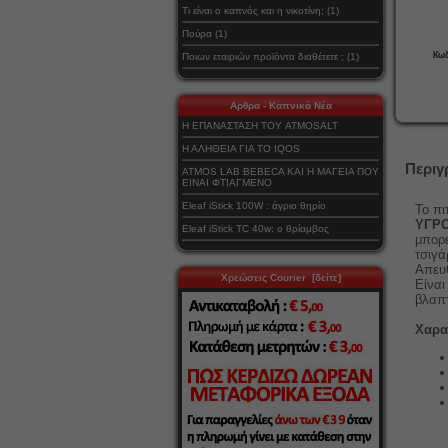
Τι είναι ο καπνός και η νικοτίνη; (1)
Πούρα (1)
Κωδ
Ποιων εταιριών προϊόντα διαθέτετε ; (1)
Αρθρα - Καπνικά Νέα
Η ΕΠΑΝΑΣΤΑΣΗ ΤΟΥ ATMOSALT
Η ΑΛΗΘΕΙΑ ΓΙΑ ΤΟ IQOS
Περιγ
ATMOS LAB BEBECA ΚΑΙ Η ΜΑΓΕΙΑ ΠΟΥ
ΕΙΝΑΙ ΦΤΙΑΓΜΕΝΟ
Eleaf iStick 100W : άγριο θηρίο
Το πι
ΥΓΡΟ
Eleaf iStick TC 40w: ο θρίαμβος
μπορε
τσιγ
Απευθ
Χρεώσεις Courier [δείτε]
Είναι
βλαπτ
Χαρα