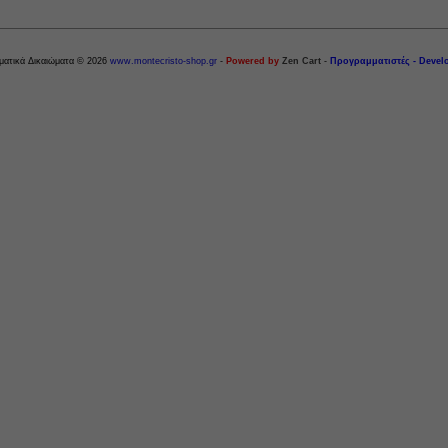
ματικά Δικαιώματα © 2026
www.montecristo-shop.gr
-
Powered by
Zen Cart
-
Προγραμματιστές - Devel