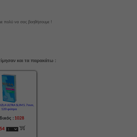
με πολύ να σας βοηθήσουμε !
ίμησαν και τα παρακάτω :
RIZLA ULTRA SLIM 5.7mm,
120 φιλτρα
δικός :
1028
,54