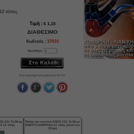
2 πίπες
Τιμή :
€ 1,15
ΔΙΑΘΕΣΙΜΟ
Κωδικός :
37031
Προσθήκη:
Στην τιμή συμπεριλαμβάνεται Φ.Π.Α
902-231 SLIM με
Πιπάκι του παππού 42902-231 SLIM με
 12 πίπες
ΕΝΕΡΓΟ ΑΝΘΡΑΚΑ 12 πίπες (κουτί των
20τεμ)