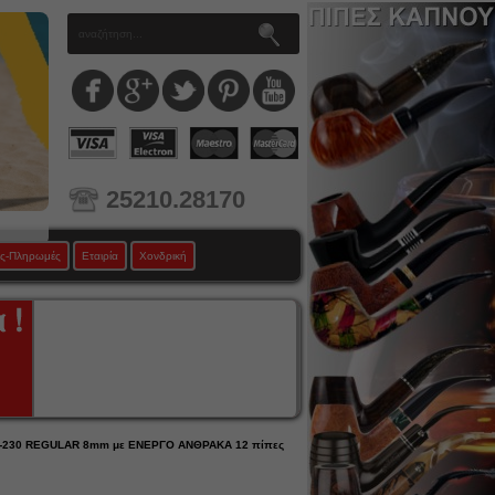
25210.28170
ς-Πληρωμές
Εταιρία
Χονδρική
2-230 REGULAR 8mm με ΕΝΕΡΓΟ ΑΝΘΡΑΚΑ 12 πίπες