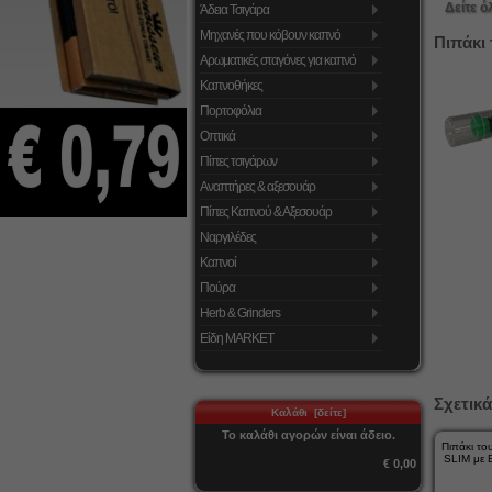
Δείτε ό
Άδεια Τσιγάρα
Μηχανές που κόβουν καπνό
Πιπάκι
Αρωματικές σταγόνες για καπνό
Καπνοθήκες
Πορτοφόλια
Οπτικά
Πίπες τσιγάρων
Αναπτήρες & αξεσουάρ
Πίπες Καπνού & Αξεσουάρ
Ναργιλέδες
Καπνοί
Πούρα
Herb & Grinders
Είδη MARKET
Σχετικά
Καλάθι [δείτε]
Το καλάθι αγορών είναι άδειο.
Πιπάκι τ
SLIM με
€ 0,00