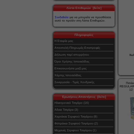
Λίστα Επιθυμιών [δείτε]
Συνδεθείτε
για να μπορείτε να προσθέσετε
αυτό το προϊόν στη Λίστα Επιθυμιών.
Πληροφορίες
Η Εταιρία μας
Αποστολή-Πληρωμές-Επιστροφές
Δήλωση περί απορρήτου
Κωδ
Όροι Χρήσης Ιστοσελίδας
Επικοινωνήστε μαζί μας
Χάρτης Ιστοσελίδας
Συνεργασία - Τιμές Χονδρικής
Πιπάκ
REGULAR
12 
Ερωτήσεις-Απαντήσεις [δείτε]
Ηλεκτρονικό Τσιγάρο (16)
Αδεια Τσιγάρα (3)
Χαρτάκια Στριφτού Τσιγάρου (9)
Φιλτράκια Στριφτού Τσιγάρου (2)
Μηχανές Στριφτού Τσιγάρου (1)