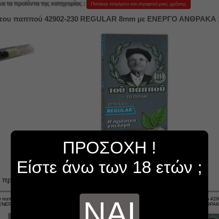
λα τα προϊόντα της κατηγορίας :
Πιπάκια τσιγάρου και στριφτού μιας χρήσης
 του παππού 42902-230 REGULAR 8mm με ΕΝΕΡΓΟ ΑΝΘΡΑΚΑ 1
ΠΡΟΣΟΧΗ !
Είστε άνω των 18 ετών ;
 προϊόντα...
ΝΑΙ
ου παππού 42902-232 EXTRA
Πιπάκι του παππού 42902-232 EXTRA
Πιπάκι του παππού 42
 ΕΝΕΡΓΟ ΑΝΘΡΑΚΑ 12 πίπες
SLIM με ΕΝΕΡΓΟ ΑΝΘΡΑΚΑ 12 πίπες
ΕΝΕΡΓΟ ΑΝΘΡΑΚΑ
(κουτί των 20τεμ)