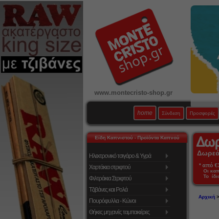
www.montecristo-shop.gr
home
Σύνδεση
Προσφορές
Είδη Καπνιστού - Προϊόντα Καπνού
Δωρεάν
Ηλεκτρονικό τσιγάρο & Υγρά
* από €39
Χαρτάκια στριφτού
Οι κα
Το ίδι
Φιλτράκια Στριφτού
Τζιβάνες και Ρολά
Αρχική
Πουρόφυλλα - Κώνοι
Θήκες μηχανές ταμπακιέρες