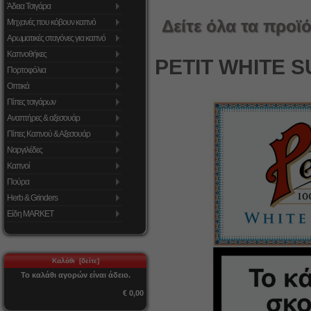
Άδεια Τσιγάρα
Δείτε όλα τα προϊό
Μηχανές που κόβουν καπνό
Αρωματικές σταγόνες για καπνό
Καπνοθήκες
PETIT WHITE SU
Πορτοφόλια
Οπτικά
Πίπες τσιγάρων
Αναπτήρες & αξεσουάρ
Πίπες Καπνού & Αξεσουάρ
Ναργιλέδες
Καπνοί
Πούρα
Herb & Grinders
Είδη MARKET
Καλάθι [δείτε]
Το καλάθι αγορών είναι άδειο.
€ 0,00