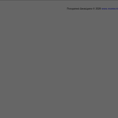
Πνευματικά Δικαιώματα © 2026
www.montecris