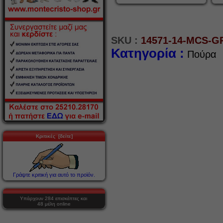
SKU :
14571-14-MCS-G
Κατηγορία :
Πούρα >
Κριτικές [δείτε]
Γράψτε κριτική για αυτό το προϊόν.
Υπάρχουν 284 επισκέπτες και
48 μέλη online