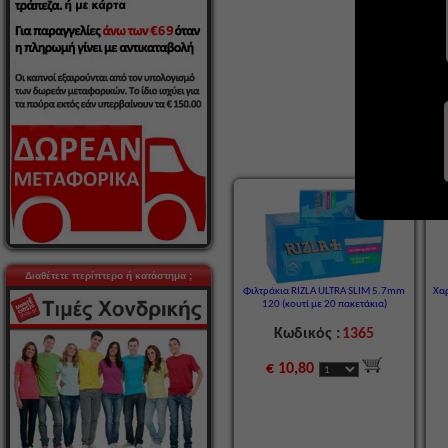
Διαθέτετε περίπτερο ή κατάστημα ;
Φιλτράκια RIZLA ULTRA SLIM 5.7mm
Χα
120 (κουτί με 20 πακετάκια)
Κωδικός :
1365
€ 10,80