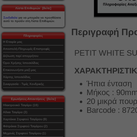
Λίστα Επιθυμιών [δείτε]
Συνδεθείτε
για να μπορείτε να προσθέσετε
αυτό το προϊόν στη Λίστα Επιθυμιών.
Περιγραφή Προ
Πληροφορίες
Η Εταιρία μας
Αποστολή-Πληρωμές-Επιστροφές
PETIT WHITE SUM
Δήλωση περί απορρήτου
Όροι Χρήσης Ιστοσελίδας
ΧΑΡΑΚΤΗΡΙΣΤΙ
Επικοινωνήστε μαζί μας
Χάρτης Ιστοσελίδας
Ήπια ένταση
Συνεργασία - Τιμές Χονδρικής
Μήκος : 90m
20 μικρά που
Ερωτήσεις-Απαντήσεις [δείτε]
Ηλεκτρονικό Τσιγάρο (16)
Barcode : 87
Αδεια Τσιγάρα (3)
Χαρτάκια Στριφτού Τσιγάρου (9)
Φιλτράκια Στριφτού Τσιγάρου (2)
Μηχανές Στριφτού Τσιγάρου (1)