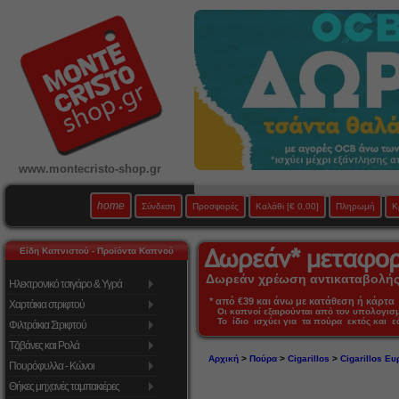
www.montecristo-shop.gr
home
Σύνδεση
Προσφορές
Καλάθι
[€ 0,00]
Πληρωμή
Κ
Είδη Καπνιστού - Προϊόντα Καπνού
Δωρεάν χρέωση αντικαταβολής 
Ηλεκτρονικό τσιγάρο & Υγρά
* από €39 και άνω με κατάθεση ή κάρτα 
Χαρτάκια στριφτού
Οι καπνοί εξαιρούνται από τον υπολογι
Το ίδιο ισχύει για τα πούρα εκτός και 
Φιλτράκια Στριφτού
Τζιβάνες και Ρολά
Αρχική
>
Πούρα
>
Cigarillos
>
Cigarillos Ε
Πουρόφυλλα - Κώνοι
Θήκες μηχανές ταμπακιέρες