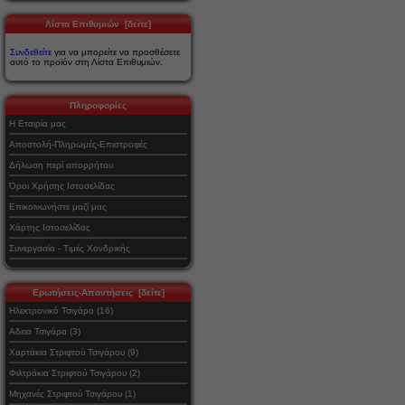
Λίστα Επιθυμιών [δείτε]
Συνδεθείτε
για να μπορείτε να προσθέσετε
αυτό το προϊόν στη Λίστα Επιθυμιών.
Πληροφορίες
Η Εταιρία μας
Αποστολή-Πληρωμές-Επιστροφές
Δήλωση περί απορρήτου
Όροι Χρήσης Ιστοσελίδας
Επικοινωνήστε μαζί μας
Χάρτης Ιστοσελίδας
Συνεργασία - Τιμές Χονδρικής
Ερωτήσεις-Απαντήσεις [δείτε]
Ηλεκτρονικό Τσιγάρο (16)
Αδεια Τσιγάρα (3)
Χαρτάκια Στριφτού Τσιγάρου (9)
Φιλτράκια Στριφτού Τσιγάρου (2)
Μηχανές Στριφτού Τσιγάρου (1)