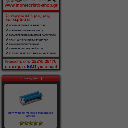
Κριτικές [δείτε]
poly wraio to metalliko mhxanaki 5
asteria