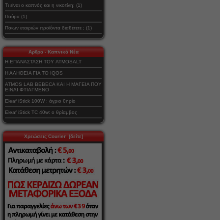
Τι είναι ο καπνός και η νικοτίνη; (1)
Πούρα (1)
Ποιων εταιριών προϊόντα διαθέτετε ; (1)
Αρθρα - Καπνικά Νέα
Η ΕΠΑΝΑΣΤΑΣΗ ΤΟΥ ATMOSALT
Η ΑΛΗΘΕΙΑ ΓΙΑ ΤΟ IQOS
ATMOS LAB BEBECA ΚΑΙ Η ΜΑΓΕΙΑ ΠΟΥ
ΕΙΝΑΙ ΦΤΙΑΓΜΕΝΟ
Eleaf iStick 100W : άγριο θηρίο
Eleaf iStick TC 40w: ο θρίαμβος
Χρεώσεις Courier [δείτε]