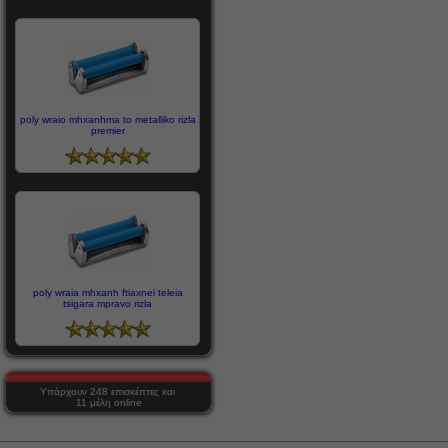
poly wraio mhxanhma to metalliko rizla
premier
poly wraia mhxanh ftiaxnei teleia
tsigara mpravo rizla
Υπάρχουν 248 επισκέπτες και
11 μέλη online