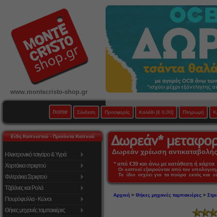
www.montecristo-shop.gr
home
Σύνδεση
Προσφορές
Καλάθι
[€ 0,00]
Πληρωμή
Κ
Είδη Καπνιστού - Προϊόντα Καπνού
Δωρεάν χρέωση αντικαταβολής 
Ηλεκτρονικό τσιγάρο & Υγρά
* από €39 και άνω με κατάθεση ή κάρτα 
Χαρτάκια στριφτού
Οι καπνοί εξαιρούνται από τον υπολογι
Το ίδιο ισχύει για τα πούρα εκτός και 
Φιλτράκια Στριφτού
Τζιβάνες και Ρολά
Αρχική
>
Θήκες μηχανές ταμπακιέρες
>
Στρι
Πουρόφυλλα - Κώνοι
Θήκες μηχανές ταμπακιέρες