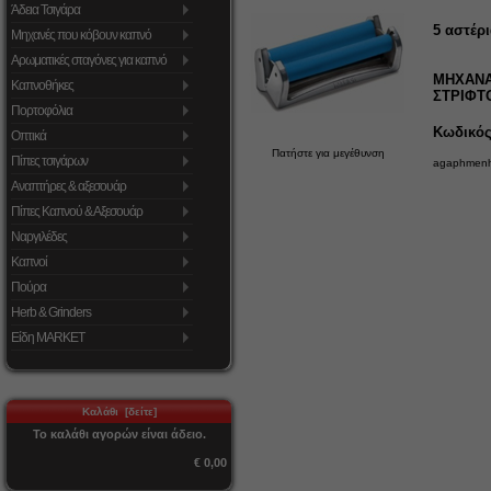
Άδεια Τσιγάρα
5
αστέρι
Μηχανές που κόβουν καπνό
Αρωματικές σταγόνες για καπνό
ΜΗΧΑΝΑ
Καπνοθήκες
ΣΤΡΙΦΤ
Πορτοφόλια
Κωδικός 
Οπτικά
Πατήστε για μεγέθυνση
Πίπες τσιγάρων
agaphmenh 
Αναπτήρες & αξεσουάρ
Πίπες Καπνού & Αξεσουάρ
Ναργιλέδες
Καπνοί
Πούρα
Herb & Grinders
Είδη MARKET
Καλάθι [δείτε]
Το καλάθι αγορών είναι άδειο.
€ 0,00