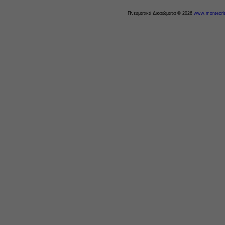
Πνευματικά Δικαιώματα © 2026
www.montecris