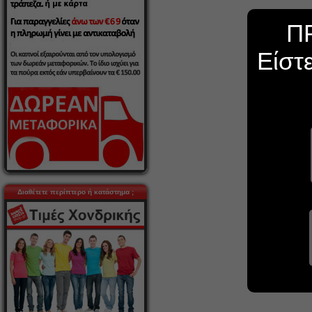
Π
Είστ
Διαθέτετε περίπτερο ή κατάστημα ;