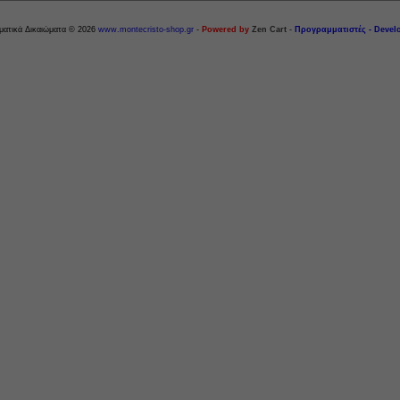
ματικά Δικαιώματα © 2026
www.montecristo-shop.gr
-
Powered by
Zen Cart
-
Προγραμματιστές - Devel