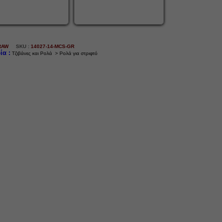
RAW
SKU :
14027-14-MCS-GR
ία :
Τζιβάνες και Ρολά > Ρολά για στριφτό