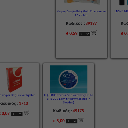
Μωρομάντηλα Baby Gold Chamomile -
LEON 174
1 * 72 Τεμ.
Κωδικός :
39197
Κωδ
€ 0,59
€ 0
α ασφαλείας Cricket lighter
XQS FROS σακουλάκια νικοτίνης FROST
BITE 20 11.6mg Νικοτίνη (Made in
Sweden)
Κωδικός :
1710
Κωδικός :
49175
€ 0,07
€ 5,00