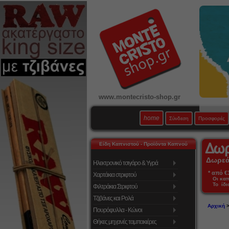
www.montecristo-shop.gr
home
Σύνδεση
Προσφορές
Είδη Καπνιστού - Προϊόντα Καπνού
Δωρεάν
Ηλεκτρονικό τσιγάρο & Υγρά
* από €39
Χαρτάκια στριφτού
Οι κα
Το ίδι
Φιλτράκια Στριφτού
Τζιβάνες και Ρολά
Αρχική
Πουρόφυλλα - Κώνοι
Θήκες μηχανές ταμπακιέρες