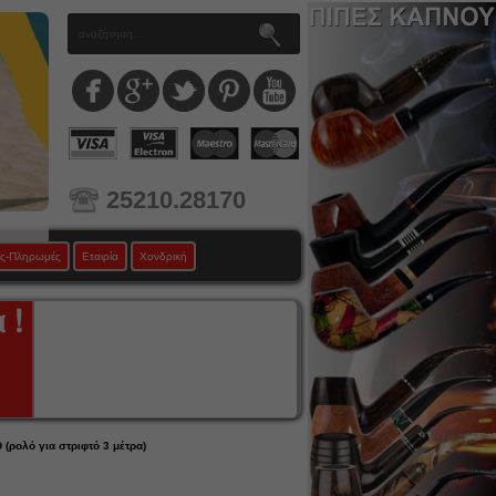
25210.28170
ς-Πληρωμές
Εταιρία
Χονδρική
ολό για στριφτό 3 μέτρα)