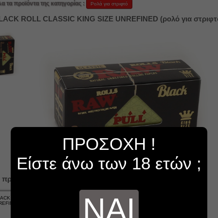
λα τα προϊόντα της κατηγορίας :
Ρολά για στριφτό
ACK ROLL CLASSIC KING SIZE UNREFINED (ρολό για στριφτό
ΠΡΟΣΟΧΗ !
Είστε άνω των 18 ετών ;
 προϊόντα...
ΝΑΙ
ACK ROLL CLASSIC KING
REFINED 3 μέτρα (ΚΟΥΤΙ 12
ΤΕΜ)