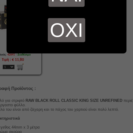
ΟΧΙ
-
ικός:
42641
Διαθέσιμο
Τιμή : € 11,80
ραφή Προϊόντος :
λό για στριφτό
RAW BLACK ROLL CLASSIC KING SIZE UNREFINED
περιέ
έργαστο φύλλο.
λα του είναι από ζάχαρη και το πάχος του χαρτιού είναι πολύ λεπτό.
κτηριστικά
γεθος 44mm x 3 μέτρα
ώμα σκούρο