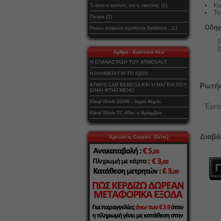
Κα
Τι είναι ο καπνός και η νικοτίνη; (1)
Το
Πούρα (1)
Οδηγ
Ποιων εταιριών προϊόντα διαθέτετε ; (1)
Αρθρα - Καπνικά Νέα
Η ΕΠΑΝΑΣΤΑΣΗ ΤΟΥ ATMOSALT
Η ΑΛΗΘΕΙΑ ΓΙΑ ΤΟ IQOS
Ρωτήσ
ATMOS LAB BEBECA ΚΑΙ Η ΜΑΓΕΙΑ ΠΟΥ
ΕΙΝΑΙ ΦΤΙΑΓΜΕΝΟ
Eleaf iStick 100W : άγριο θηρίο
Έχετε
Eleaf iStick TC 40w: ο θρίαμβος
Διαβά
Χρεώσεις Courier [δείτε]