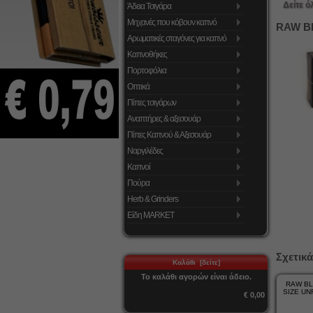
Δείτε ό
Άδεια Τσιγάρα
Μηχανές που κόβουν καπνό
RAW BL
Αρωματικές σταγόνες για καπνό
Καπνοθήκες
Πορτοφόλια
Οπτικά
Πίπες τσιγάρων
Αναπτήρες & αξεσουάρ
Πίπες Καπνού & Αξεσουάρ
Ναργιλέδες
Καπνοί
Πούρα
Herb & Grinders
Είδη MARKET
Σχετικά
Καλάθι [δείτε]
Το καλάθι αγορών είναι άδειο.
RAW BL
SIZE UN
€ 0,00