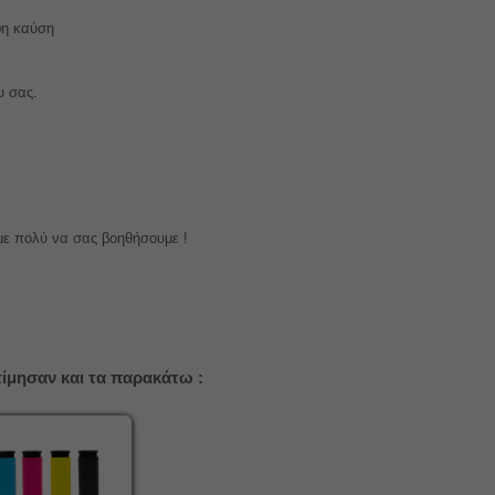
φη καύση
υ σας.
με πολύ να σας βοηθήσουμε !
ίμησαν και τα παρακάτω :