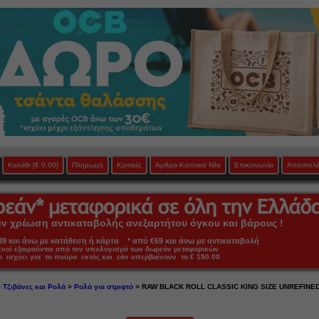
Καλάθι
[€ 0,00]
Πληρωμή
Κριτικές
Αρθρα-Καπνικά Νέα
Επικοινωνία
Αποστολέ
 χρέωση αντικαταβολής ανεξαρτήτου όγκου και βάρους !
 και άνω με κατάθεση ή κάρτα * από €69 και άνω με αντικαταβολή
πνοί εξαιρούνται από τον υπολογισμό των δωρεάν μεταφορικών
ο ισχύει για τα πούρα εκτός και εάν υπερβαίνουν τα € 150.00
>
Τζιβάνες και Ρολά
>
Ρολά για στριφτό
> RAW BLACK ROLL CLASSIC KING SIZE UNREFINED (ρ