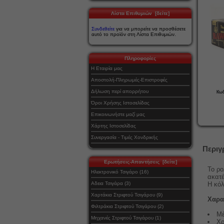
Λίστα Επιθυμιών [δείτε]
Συνδεθείτε
για να μπορείτε να προσθέσετε
αυτό το προϊόν στη Λίστα Επιθυμιών.
Πληροφορίες
Η Εταιρία μας
Αποστολή-Πληρωμές-Επιστροφές
Δήλωση περί απορρήτου
Κωδ
Όροι Χρήσης Ιστοσελίδας
Επικοινωνήστε μαζί μας
Χάρτης Ιστοσελίδας
Συνεργασία - Τιμές Χονδρικής
Περιγ
Ερωτήσεις-Απαντήσεις [δείτε]
Το ρο
Ηλεκτρονικό Τσιγάρο (16)
ακατ
Αδεια Τσιγάρα (3)
Η κόλ
Χαρτάκια Στριφτού Τσιγάρου (9)
Χαρα
Φιλτράκια Στριφτού Τσιγάρου (2)
Μέ
Μηχανές Στριφτού Τσιγάρου (1)
Χρ