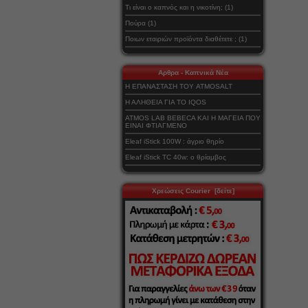
Τι είναι ο καπνός και η νικοτίνη; (1)
Πούρα (1)
Ποιων εταιριών προϊόντα διαθέτετε ; (1)
Αρθρα - Καπνικά Νέα
Η ΕΠΑΝΑΣΤΑΣΗ ΤΟΥ ATMOSALT
Η ΑΛΗΘΕΙΑ ΓΙΑ ΤΟ IQOS
ATMOS LAB BEBECA ΚΑΙ Η ΜΑΓΕΙΑ ΠΟΥ
ΕΙΝΑΙ ΦΤΙΑΓΜΕΝΟ
Eleaf iStick 100W : άγριο θηρίο
Eleaf iStick TC 40w: ο θρίαμβος
Χρεώσεις Courier [δείτε]