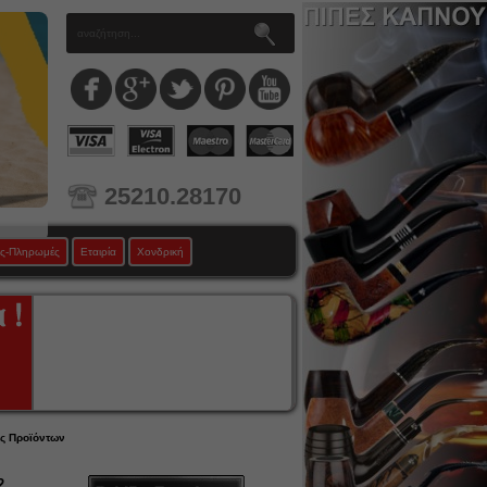
25210.28170
ς-Πληρωμές
Εταιρία
Χονδρική
ές Προϊόντων
2