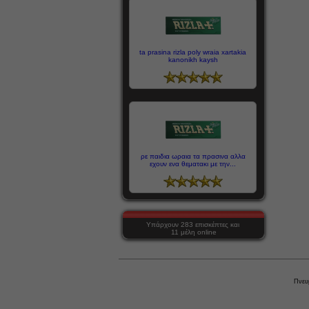
ta prasina rizla poly wraia xartakia
kanonikh kaysh
ρε παιδια ωραια τα πρασινα αλλα
εχουν ενα θεματακι με την...
Υπάρχουν 283 επισκέπτες και
11 μέλη online
Πνευ