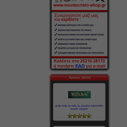
Κριτικές [δείτε]
poly kala ta rizla ta prasina kanonikh
kaysh soyper