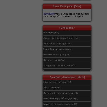
Λίστα Επιθυμιών [δείτε]
Συνδεθείτε
για να μπορείτε να προσθέσετε
αυτό το προϊόν στη Λίστα Επιθυμιών.
Πληροφορίες
Η Εταιρία μας
Αποστολή-Πληρωμές-Επιστροφές
Δήλωση περί απορρήτου
Όροι Χρήσης Ιστοσελίδας
Επικοινωνήστε μαζί μας
Χάρτης Ιστοσελίδας
Συνεργασία - Τιμές Χονδρικής
Ερωτήσεις-Απαντήσεις [δείτε]
Ηλεκτρονικό Τσιγάρο (16)
Αδεια Τσιγάρα (3)
Χαρτάκια Στριφτού Τσιγάρου (9)
Φιλτράκια Στριφτού Τσιγάρου (2)
Μηχανές Στριφτού Τσιγάρου (1)