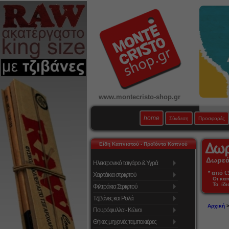
www.montecristo-shop.gr
home
Σύνδεση
Προσφορές
Είδη Καπνιστού - Προϊόντα Καπνού
Δωρεάν
Ηλεκτρονικό τσιγάρο & Υγρά
* από €39
Χαρτάκια στριφτού
Οι κα
Το ίδι
Φιλτράκια Στριφτού
Τζιβάνες και Ρολά
Αρχική
Πουρόφυλλα - Κώνοι
Θήκες μηχανές ταμπακιέρες