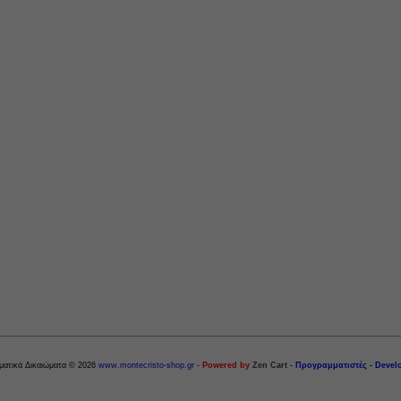
ματικά Δικαιώματα © 2026
www.montecristo-shop.gr
-
Powered by
Zen Cart
-
Προγραμματιστές - Devel