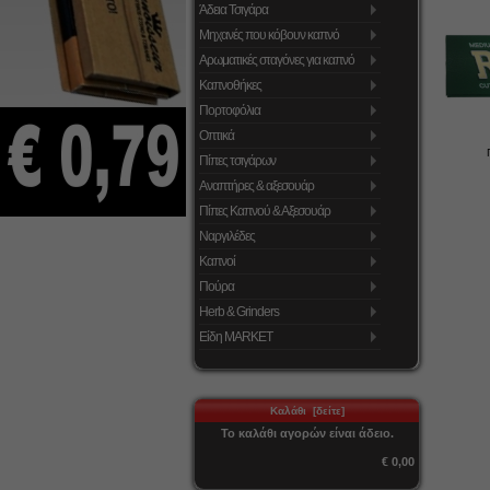
Άδεια Τσιγάρα
Μηχανές που κόβουν καπνό
Αρωματικές σταγόνες για καπνό
Καπνοθήκες
Πορτοφόλια
Οπτικά
Πίπες τσιγάρων
Αναπτήρες & αξεσουάρ
Πίπες Καπνού & Αξεσουάρ
Ναργιλέδες
Καπνοί
Πούρα
Herb & Grinders
Είδη MARKET
Καλάθι [δείτε]
Το καλάθι αγορών είναι άδειο.
€ 0,00