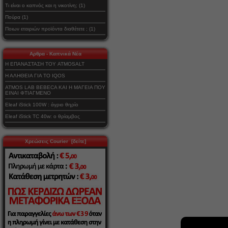
Τι είναι ο καπνός και η νικοτίνη; (1)
Πούρα (1)
Ποιων εταιριών προϊόντα διαθέτετε ; (1)
Αρθρα - Καπνικά Νέα
Η ΕΠΑΝΑΣΤΑΣΗ ΤΟΥ ATMOSALT
Η ΑΛΗΘΕΙΑ ΓΙΑ ΤΟ IQOS
ATMOS LAB BEBECA ΚΑΙ Η ΜΑΓΕΙΑ ΠΟΥ
ΕΙΝΑΙ ΦΤΙΑΓΜΕΝΟ
Eleaf iStick 100W : άγριο θηρίο
Eleaf iStick TC 40w: ο θρίαμβος
Χρεώσεις Courier [δείτε]