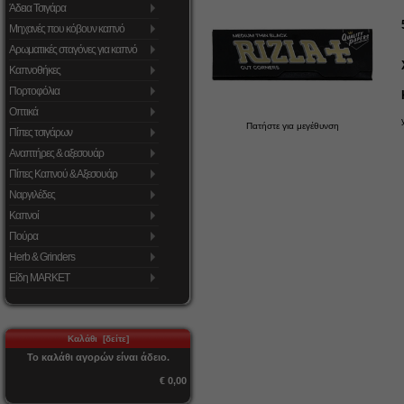
Άδεια Τσιγάρα
Μηχανές που κόβουν καπνό
Αρωματικές σταγόνες για καπνό
Καπνοθήκες
Πορτοφόλια
Οπτικά
Πατήστε για μεγέθυνση
Πίπες τσιγάρων
Αναπτήρες & αξεσουάρ
Πίπες Καπνού & Αξεσουάρ
Ναργιλέδες
Καπνοί
Πούρα
Herb & Grinders
Είδη MARKET
Καλάθι [δείτε]
Το καλάθι αγορών είναι άδειο.
€ 0,00