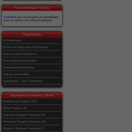
Λίστα Επιθυμιών [δείτε]
Συνδεθείτε
για να μπορείτε να προσθέσετε
αυτό το προϊόν στη Λίστα Επιθυμιών.
Πληροφορίες
Η Εταιρία μας
Αποστολή-Πληρωμές-Επιστροφές
Δήλωση περί απορρήτου
Όροι Χρήσης Ιστοσελίδας
Επικοινωνήστε μαζί μας
Χάρτης Ιστοσελίδας
Συνεργασία - Τιμές Χονδρικής
Ερωτήσεις-Απαντήσεις [δείτε]
Ηλεκτρονικό Τσιγάρο (16)
Αδεια Τσιγάρα (3)
Χαρτάκια Στριφτού Τσιγάρου (9)
Φιλτράκια Στριφτού Τσιγάρου (2)
Μηχανές Στριφτού Τσιγάρου (1)