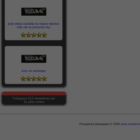
poly wraia xartakia ta mayra mpravo
rizla me ta proionta soy
Απο τα καλύτερα
Υπάρχουν 212 επισκέπτες και
11 μέλη online
Πνευματικά Δικαιώματα © 2026
www.montecris