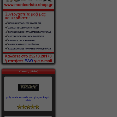
Κριτικές [δείτε]
poly wraia xartakia vradykaysti kaysh
teleia