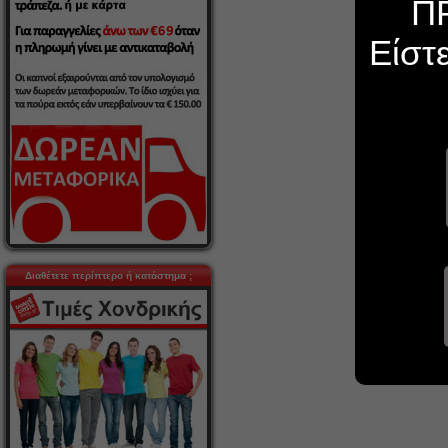
Π
Είστ
Διαθέτετε περίπτερο ή κατάστημα ;