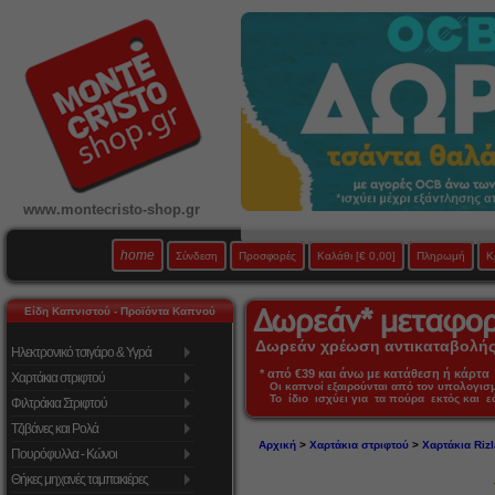
www.montecristo-shop.gr
home
Σύνδεση
Προσφορές
Καλάθι
[€ 0,00]
Πληρωμή
Κ
Είδη Καπνιστού - Προϊόντα Καπνού
Δωρεάν χρέωση αντικαταβολής 
Ηλεκτρονικό τσιγάρο & Υγρά
* από €39 και άνω με κατάθεση ή κάρτα 
Χαρτάκια στριφτού
Οι καπνοί εξαιρούνται από τον υπολογι
Το ίδιο ισχύει για τα πούρα εκτός και 
Φιλτράκια Στριφτού
Τζιβάνες και Ρολά
Αρχική
>
Χαρτάκια στριφτού
>
Χαρτάκια Rizl
Πουρόφυλλα - Κώνοι
Θήκες μηχανές ταμπακιέρες