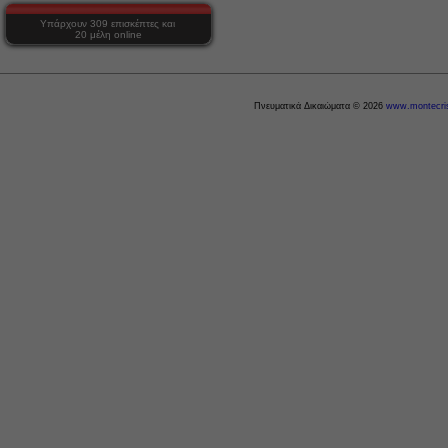
Υπάρχουν 309 επισκέπτες και
20 μέλη online
Πνευματικά Δικαιώματα © 2026
www.montecris