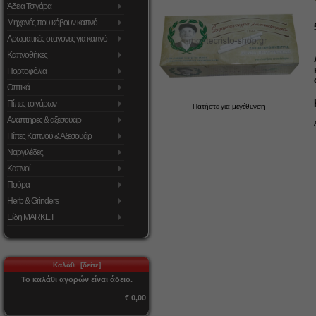
Άδεια Τσιγάρα
Μηχανές που κόβουν καπνό
Αρωματικές σταγόνες για καπνό
Καπνοθήκες
Πορτοφόλια
Οπτικά
Πίπες τσιγάρων
Πατήστε για μεγέθυνση
Αναπτήρες & αξεσουάρ
Πίπες Καπνού & Αξεσουάρ
Ναργιλέδες
Καπνοί
Πούρα
Herb & Grinders
Είδη MARKET
Καλάθι [δείτε]
Το καλάθι αγορών είναι άδειο.
€ 0,00