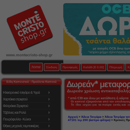
www.montecristo-shop.gr
home
Σύνδεση
Προσφορές
Καλάθι
[€ 0,00]
Πληρωμή
Κ
Είδη Καπνιστού - Προϊόντα Καπνού
Δωρεάν χρέωση αντικαταβολής 
Ηλεκτρονικό τσιγάρο & Υγρά
* από €39 και άνω με κατάθεση ή κάρτα 
Χαρτάκια στριφτού
Οι καπνοί εξαιρούνται από τον υπολογι
Το ίδιο ισχύει για τα πούρα εκτός και 
Φιλτράκια Στριφτού
Τζιβάνες και Ρολά
Αρχική
>
Άδεια Τσιγάρα
>
Άδεια Τσιγάρα τσ
Πουρόφυλλα - Κώνοι
47101 τεμ 200 (άσπρο φίλτρο)
> Κριτικές Π
Θήκες μηχανές ταμπακιέρες