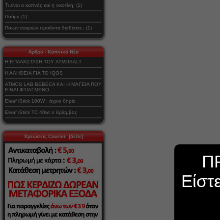
Τι είναι ο καπνός και η νικοτίνη; (1)
Πούρα (1)
Ποιων εταιριών προϊόντα διαθέτετε ; (1)
Αρθρα - Καπνικά Νέα
Η ΕΠΑΝΑΣΤΑΣΗ ΤΟΥ ATMOSALT
Η ΑΛΗΘΕΙΑ ΓΙΑ ΤΟ IQOS
ATMOS LAB BEBECA ΚΑΙ Η ΜΑΓΕΙΑ ΠΟΥ
ΕΙΝΑΙ ΦΤΙΑΓΜΕΝΟ
Eleaf iStick 100W : άγριο θηρίο
Eleaf iStick TC 40w: ο θρίαμβος
Χρεώσεις Courier [δείτε]
Π
Είστ