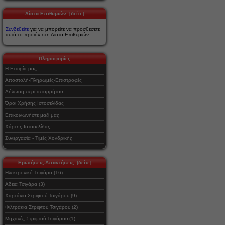
Λίστα Επιθυμιών [δείτε]
Συνδεθείτε
για να μπορείτε να προσθέσετε
αυτό το προϊόν στη Λίστα Επιθυμιών.
Πληροφορίες
Η Εταιρία μας
Αποστολή-Πληρωμές-Επιστροφές
Δήλωση περί απορρήτου
Όροι Χρήσης Ιστοσελίδας
Επικοινωνήστε μαζί μας
Χάρτης Ιστοσελίδας
Συνεργασία - Τιμές Χονδρικής
Ερωτήσεις-Απαντήσεις [δείτε]
Ηλεκτρονικό Τσιγάρο (16)
Αδεια Τσιγάρα (3)
Χαρτάκια Στριφτού Τσιγάρου (9)
Φιλτράκια Στριφτού Τσιγάρου (2)
Μηχανές Στριφτού Τσιγάρου (1)