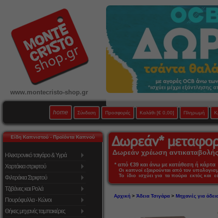
www.montecristo-shop.gr
home
Σύνδεση
Προσφορές
Καλάθι
[€ 0,00]
Πληρωμή
Κ
Είδη Καπνιστού - Προϊόντα Καπνού
Δωρεάν χρέωση αντικαταβολής 
Ηλεκτρονικό τσιγάρο & Υγρά
* από €39 και άνω με κατάθεση ή κάρτα 
Χαρτάκια στριφτού
Οι καπνοί εξαιρούνται από τον υπολογι
Το ίδιο ισχύει για τα πούρα εκτός και 
Φιλτράκια Στριφτού
Τζιβάνες και Ρολά
Αρχική
>
Άδεια Τσιγάρα
>
Μηχανές για άδει
Πουρόφυλλα - Κώνοι
Θήκες μηχανές ταμπακιέρες