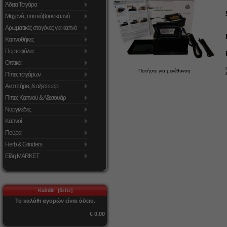
Άδεια Τσιγάρα
Μηχανές που κόβουν καπνό
Αρωματικές σταγόνες για καπνό
Καπνοθήκες
Πορτοφόλια
Οπτικά
Πατήστε για μεγέθυνση
Πίπες τσιγάρων
Αναπτήρες & αξεσουάρ
Πίπες Καπνού & Αξεσουάρ
Ναργιλέδες
Καπνοί
Πούρα
Herb & Grinders
Είδη MARKET
Καλάθι [δείτε]
Το καλάθι αγορών είναι άδειο.
€ 0,00