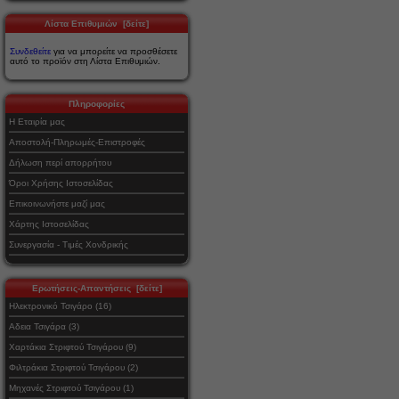
Λίστα Επιθυμιών [δείτε]
Συνδεθείτε
για να μπορείτε να προσθέσετε
αυτό το προϊόν στη Λίστα Επιθυμιών.
Πληροφορίες
Η Εταιρία μας
Αποστολή-Πληρωμές-Επιστροφές
Δήλωση περί απορρήτου
Όροι Χρήσης Ιστοσελίδας
Επικοινωνήστε μαζί μας
Χάρτης Ιστοσελίδας
Συνεργασία - Τιμές Χονδρικής
Ερωτήσεις-Απαντήσεις [δείτε]
Ηλεκτρονικό Τσιγάρο (16)
Αδεια Τσιγάρα (3)
Χαρτάκια Στριφτού Τσιγάρου (9)
Φιλτράκια Στριφτού Τσιγάρου (2)
Μηχανές Στριφτού Τσιγάρου (1)