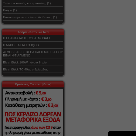
Τι είναι ο καπνός και η νικοτίνη; (1)
Πούρα (1)
Ποιων εταιριών προϊόντα διαθέτετε ; (1)
Αρθρα - Καπνικά Νέα
Η ΕΠΑΝΑΣΤΑΣΗ ΤΟΥ ATMOSALT
Η ΑΛΗΘΕΙΑ ΓΙΑ ΤΟ IQOS
ATMOS LAB BEBECA ΚΑΙ Η ΜΑΓΕΙΑ ΠΟΥ
ΕΙΝΑΙ ΦΤΙΑΓΜΕΝΟ
Eleaf iStick 100W : άγριο θηρίο
Eleaf iStick TC 40w: ο θρίαμβος
Χρεώσεις Courier [δείτε]