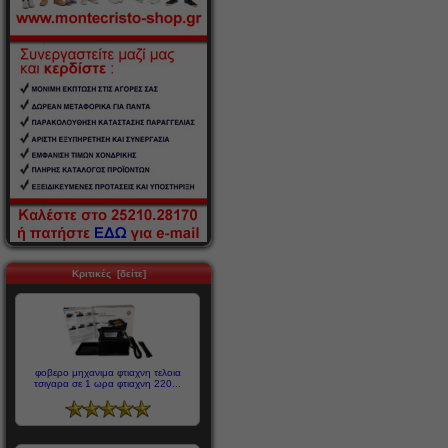
Κριτικές [δείτε]
φοβερο μηχανιμα φτιαχνη τελοια
τσιγαρα σε 1 ωρα φτιαχνη 220...