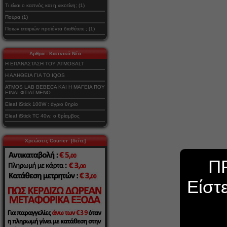
Τι είναι ο καπνός και η νικοτίνη; (1)
Πούρα (1)
Ποιων εταιριών προϊόντα διαθέτετε ; (1)
Αρθρα - Καπνικά Νέα
Η ΕΠΑΝΑΣΤΑΣΗ ΤΟΥ ATMOSALT
Η ΑΛΗΘΕΙΑ ΓΙΑ ΤΟ IQOS
ATMOS LAB BEBECA ΚΑΙ Η ΜΑΓΕΙΑ ΠΟΥ
ΕΙΝΑΙ ΦΤΙΑΓΜΕΝΟ
Eleaf iStick 100W : άγριο θηρίο
Eleaf iStick TC 40w: ο θρίαμβος
Χρεώσεις Courier [δείτε]
Π
Είστ