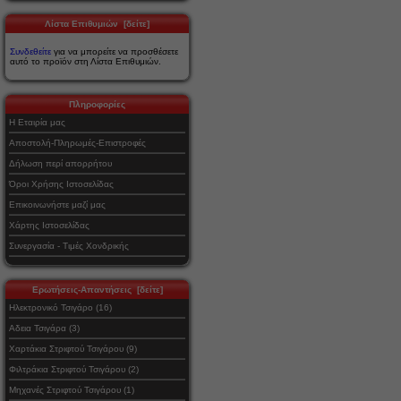
Λίστα Επιθυμιών [δείτε]
Συνδεθείτε
για να μπορείτε να προσθέσετε
αυτό το προϊόν στη Λίστα Επιθυμιών.
Πληροφορίες
Η Εταιρία μας
Αποστολή-Πληρωμές-Επιστροφές
Δήλωση περί απορρήτου
Όροι Χρήσης Ιστοσελίδας
Επικοινωνήστε μαζί μας
Χάρτης Ιστοσελίδας
Συνεργασία - Τιμές Χονδρικής
Ερωτήσεις-Απαντήσεις [δείτε]
Ηλεκτρονικό Τσιγάρο (16)
Αδεια Τσιγάρα (3)
Χαρτάκια Στριφτού Τσιγάρου (9)
Φιλτράκια Στριφτού Τσιγάρου (2)
Μηχανές Στριφτού Τσιγάρου (1)