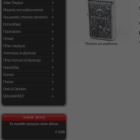
Άδεια Τσιγάρα
Μηχανές που κόβουν καπνό
Αρωματικές σταγόνες για καπνό
Καπνοθήκες
Πορτοφόλια
Οπτικά
Πατήστε για μεγέθυνση
Πίπες τσιγάρων
Αναπτήρες & αξεσουάρ
Πίπες Καπνού & Αξεσουάρ
Ναργιλέδες
Καπνοί
Πούρα
Herb & Grinders
Είδη MARKET
Καλάθι [δείτε]
Το καλάθι αγορών είναι άδειο.
€ 0,00