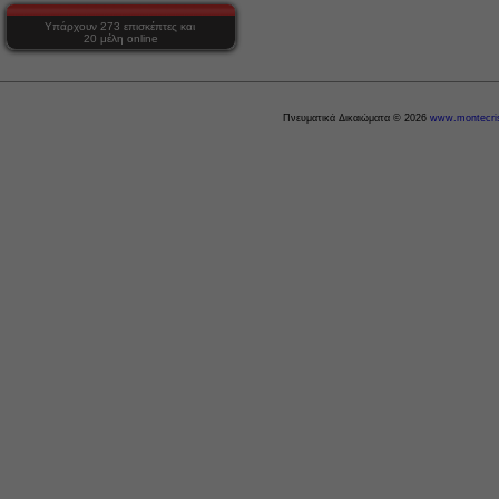
Υπάρχουν 273 επισκέπτες και
20 μέλη online
Πνευματικά Δικαιώματα © 2026
www.montecris