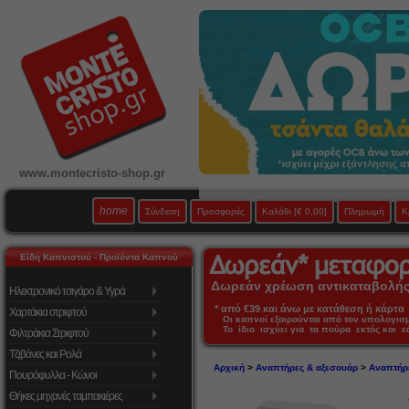
www.montecristo-shop.gr
home
Σύνδεση
Προσφορές
Καλάθι
[€ 0,00]
Πληρωμή
Κ
Είδη Καπνιστού - Προϊόντα Καπνού
Δωρεάν χρέωση αντικαταβολής 
Ηλεκτρονικό τσιγάρο & Υγρά
* από €39 και άνω με κατάθεση ή κάρτα 
Χαρτάκια στριφτού
Οι καπνοί εξαιρούνται από τον υπολογι
Το ίδιο ισχύει για τα πούρα εκτός και 
Φιλτράκια Στριφτού
Τζιβάνες και Ρολά
Αρχική
>
Αναπτήρες & αξεσουάρ
>
Αναπτήρ
Πουρόφυλλα - Κώνοι
Θήκες μηχανές ταμπακιέρες