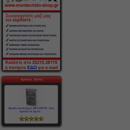
Κριτικές [δείτε]
Ωραίοι αναπτήρες &#128076; όλοι
πρέπει να έχουν...