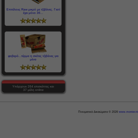
Επιτέλους Raw μικρό με τζιβάνες. Γιατί
έχει μόνο 36...
φοβερό...τέρμα η σκέτες τζιβάνες για
μένα
Υπάρχουν 264 επισκέπτες και
37 μέλη online
Πνευματικά Δικαιώματα © 2026
www.montecris