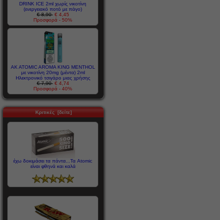
DRINK ICE 2ml χωρίς νικοτίνη
(ενεργειακό ποτό με πάγο)
€ 8,90
€ 4,45
Προσφορά - 50%
AK ATOMIC AROMA KING MENTHOL
με νικοτίνη 20mg (μέντα) 2ml
Ηλεκτρονικό τσιγάρο μιας χρήσης
€ 7,90
€ 4,74
Προσφορά - 40%
Κριτικές [δείτε]
έχω δοκιμάσει τα πάντα...Τα Atomic
είναι φθηνά και καλά