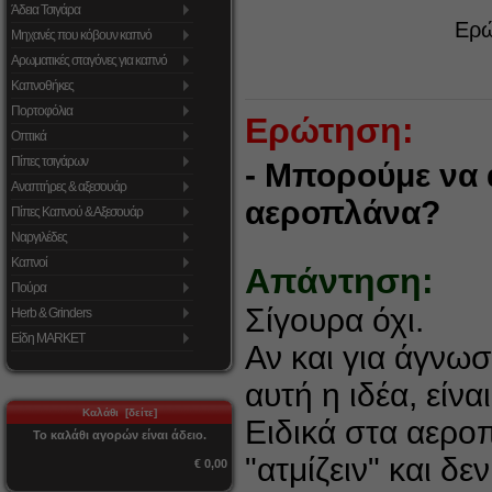
Άδεια Τσιγάρα
Ερώ
Μηχανές που κόβουν καπνό
Αρωματικές σταγόνες για καπνό
Καπνοθήκες
Πορτοφόλια
Ερώτηση:
Οπτικά
Πίπες τσιγάρων
- Μπορούμε να 
Αναπτήρες & αξεσουάρ
αεροπλάνα?
Πίπες Καπνού & Αξεσουάρ
Ναργιλέδες
Καπνοί
Απάντηση:
Πούρα
Σίγουρα όχι.
Herb & Grinders
Είδη MARKET
Αν και για άγνω
αυτή η ιδέα, είνα
Καλάθι [δείτε]
Ειδικά στα αερο
Το καλάθι αγορών είναι άδειο.
"ατμίζειν" και δ
€ 0,00