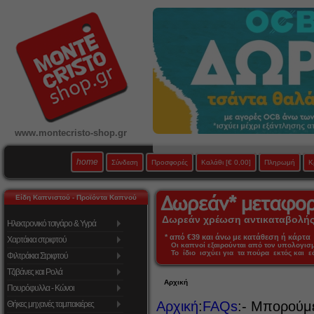
www.montecristo-shop.gr
home
Σύνδεση
Προσφορές
Καλάθι
[€ 0,00]
Πληρωμή
Κ
Είδη Καπνιστού - Προϊόντα Καπνού
Δωρεάν χρέωση αντικαταβολής 
Ηλεκτρονικό τσιγάρο & Υγρά
* από €39 και άνω με κατάθεση ή κάρτα 
Χαρτάκια στριφτού
Οι καπνοί εξαιρούνται από τον υπολογι
Το ίδιο ισχύει για τα πούρα εκτός και 
Φιλτράκια Στριφτού
Τζιβάνες και Ρολά
Αρχική
Πουρόφυλλα - Κώνοι
Αρχική
:
FAQs
:- Μπορούμ
Θήκες μηχανές ταμπακιέρες