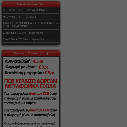
Αρθρα - Καπνικά Νέα
Η ΕΠΑΝΑΣΤΑΣΗ ΤΟΥ ATMOSALT
Η ΑΛΗΘΕΙΑ ΓΙΑ ΤΟ IQOS
ATMOS LAB BEBECA ΚΑΙ Η ΜΑΓΕΙΑ ΠΟΥ
ΕΙΝΑΙ ΦΤΙΑΓΜΕΝΟ
Eleaf iStick 100W : άγριο θηρίο
Eleaf iStick TC 40w: ο θρίαμβος
Χρεώσεις Courier [δείτε]