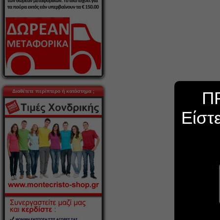
Διαθέτετε περίπτερο ή κατάστημα ;
Π
Είστ