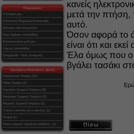
κανείς ηλεκτρονικ
Πληροφορίες
μετά την πτήση,
Η Εταιρία μας
Αποστολή-Πληρωμές-Επιστροφές
αυτό.
Δήλωση περί απορρήτου
Όσον αφορά το ά
Όροι Χρήσης Ιστοσελίδας
Επικοινωνήστε μαζί μας
είναι ότι και εκε
Χάρτης Ιστοσελίδας
Έλα όμως που ο 
Συνεργασία - Τιμές Χονδρικής
βγάλει τασάκι στ
Ερωτήσεις-Απαντήσεις [δείτε]
Ηλεκτρονικό Τσιγάρο (16)
Αδεια Τσιγάρα (3)
Ερώ
Χαρτάκια Στριφτού Τσιγάρου (9)
Φιλτράκια Στριφτού Τσιγάρου (2)
Μηχανές Στριφτού Τσιγάρου (1)
Τι είναι ο καπνός και η νικοτίνη; (1)
Πούρα (1)
Ποιων εταιριών προϊόντα διαθέτετε ; (1)