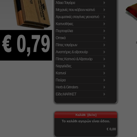
Άδεια Τσιγάρα
Μηχανές που κόβουν καπνό
Αρωματικές σταγόνες για καπνό
Καπνοθήκες
Πορτοφόλια
Οπτικά
Πίπες τσιγάρων
Αναπτήρες & αξεσουάρ
Πίπες Καπνού & Αξεσουάρ
Ναργιλέδες
Καπνοί
Πούρα
Herb & Grinders
Είδη MARKET
Καλάθι [δείτε]
Το καλάθι αγορών είναι άδειο.
€ 0,00