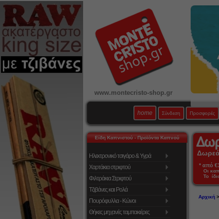
www.montecristo-shop.gr
home
Σύνδεση
Προσφορές
Είδη Καπνιστού - Προϊόντα Καπνού
Δωρεάν
Ηλεκτρονικό τσιγάρο & Υγρά
* από €39
Χαρτάκια στριφτού
Οι κα
Το ίδι
Φιλτράκια Στριφτού
Τζιβάνες και Ρολά
Αρχική
Πουρόφυλλα - Κώνοι
Θήκες μηχανές ταμπακιέρες