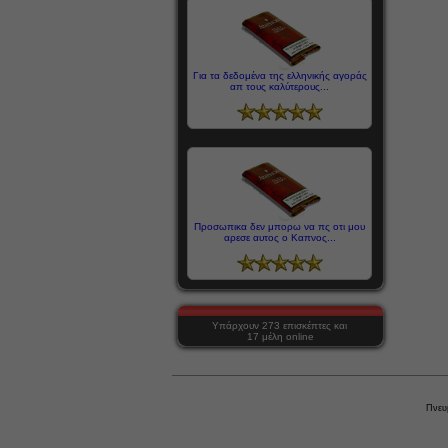
Για τα δεδομένα της ελληνικής αγοράς
απ τους καλύτερους...
Προσωπικα δεν μπορω να πς οτι μου
αρεσε αυτος ο Καπνος...
Υπάρχουν 273 επισκέπτες και
17 μέλη online
Πνευ