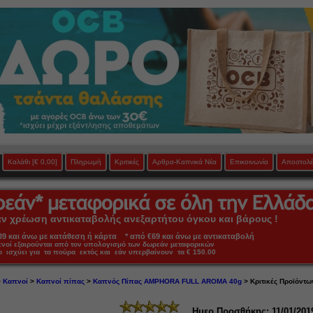
Καλάθι
[€ 0,00]
Πληρωμή
Κριτικές
Αρθρα-Καπνικά Νέα
Επικοινωνία
Αποστολέ
 χρέωση αντικαταβολής ανεξαρτήτου όγκου και βάρους !
 και άνω με κατάθεση ή κάρτα * από €69 και άνω με αντικαταβολή
πνοί εξαιρούνται από τον υπολογισμό των δωρεάν μεταφορικών
ο ισχύει για τα πούρα εκτός και εάν υπερβαίνουν τα € 150.00
>
Καπνοί
>
Καπνοί πίπας
>
Καπνός Πίπας AMPHORA FULL AROMA 40g
> Κριτικές Προϊόντω
Ημερ.Προσθήκης: 11/01/201