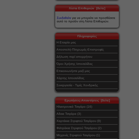
Λίστα Επιθυμιών [δείτε]
Συνδεθείτε
για να μπορείτε να προσθέσετε
αυτό το προϊόν στη Λίστα Επιθυμιών.
Πληροφορίες
Η Εταιρία μας
Αποστολή-Πληρωμές-Επιστροφές
Δήλωση περί απορρήτου
Όροι Χρήσης Ιστοσελίδας
Επικοινωνήστε μαζί μας
Χάρτης Ιστοσελίδας
Συνεργασία - Τιμές Χονδρικής
Ερωτήσεις-Απαντήσεις [δείτε]
Ηλεκτρονικό Τσιγάρο (16)
Αδεια Τσιγάρα (3)
Χαρτάκια Στριφτού Τσιγάρου (9)
Φιλτράκια Στριφτού Τσιγάρου (2)
Μηχανές Στριφτού Τσιγάρου (1)