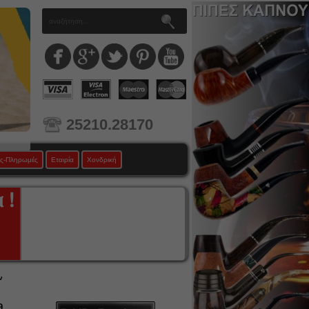
25210.28170
ς-Πληρωμές
Εταιρία
Χονδρική
ν
9