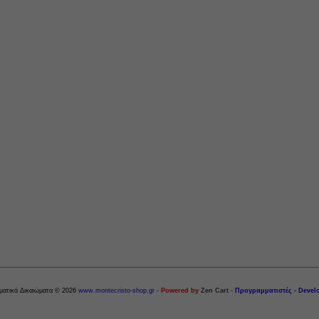
ματικά Δικαιώματα © 2026
www.montecristo-shop.gr
-
Powered by
Zen Cart
-
Προγραμματιστές - Devel