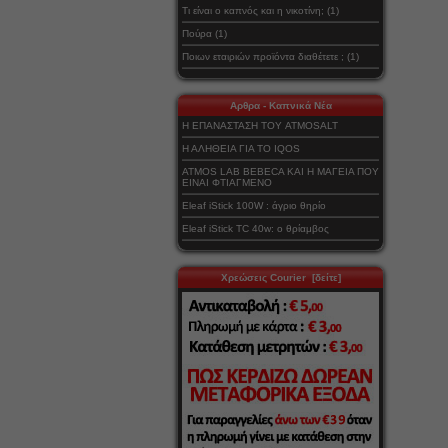
Τι είναι ο καπνός και η νικοτίνη; (1)
Πούρα (1)
Ποιων εταιριών προϊόντα διαθέτετε ; (1)
Αρθρα - Καπνικά Νέα
Η ΕΠΑΝΑΣΤΑΣΗ ΤΟΥ ATMOSALT
Η ΑΛΗΘΕΙΑ ΓΙΑ ΤΟ IQOS
ATMOS LAB BEBECA ΚΑΙ Η ΜΑΓΕΙΑ ΠΟΥ
ΕΙΝΑΙ ΦΤΙΑΓΜΕΝΟ
Eleaf iStick 100W : άγριο θηρίο
Eleaf iStick TC 40w: ο θρίαμβος
Χρεώσεις Courier [δείτε]