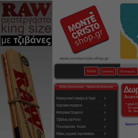
www.montecristo-shop.gr
home
Σύνδεση
Προσφορές
Είδη Καπνιστού - Προϊόντα Καπνού
Δωρεάν
Ηλεκτρονικό τσιγάρο & Υγρά
* από €39
Χαρτάκια στριφτού
Οι κα
Το ίδι
Φιλτράκια Στριφτού
Τζιβάνες και Ρολά
Αρχική
Πουρόφυλλα - Κώνοι
Θήκες μηχανές ταμπακιέρες