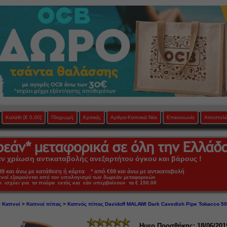
Καλάθι
[€ 0,00]
Πληρωμή
Κριτικές
Αρθρα-Καπνικά Νέα
Επικοινωνία
Αποστολέ
 χρέωση αντικαταβολής ανεξαρτήτου όγκου και βάρους !
 και άνω με κατάθεση ή κάρτα * από €69 και άνω με αντικαταβολή
πνοί εξαιρούνται από τον υπολογισμό των δωρεάν μεταφορικών
ο ισχύει για τα πούρα εκτός και εάν υπερβαίνουν τα € 150.00
>
Καπνοί
>
Καπνοί πίπας
>
Καπνός πίπας Davidoff MALAWI Dark Cavedish Pipe Tobacco 5
Ημερ.Προσθήκης: 18/06/201