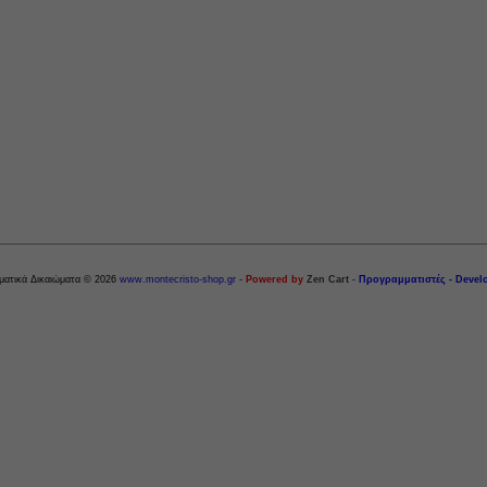
ματικά Δικαιώματα © 2026
www.montecristo-shop.gr
-
Powered by
Zen Cart
-
Προγραμματιστές - Devel