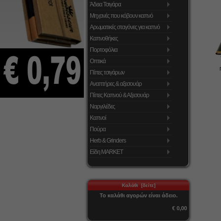
Άδεια Τσιγάρα
Μηχανές που κόβουν καπνό
Αρωματικές σταγόνες για καπνό
Καπνοθήκες
Πορτοφόλια
Οπτικά
Πίπες τσιγάρων
Αναπτήρες & αξεσουάρ
Πίπες Καπνού & Αξεσουάρ
Ναργιλέδες
Καπνοί
Πούρα
Herb & Grinders
Είδη MARKET
Καλάθι [δείτε]
Το καλάθι αγορών είναι άδειο.
€ 0,00