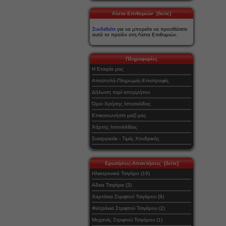
Λίστα Επιθυμιών [δείτε]
Συνδεθείτε
για να μπορείτε να προσθέσετε
αυτό το προϊόν στη Λίστα Επιθυμιών.
Πληροφορίες
Η Εταιρία μας
Αποστολή-Πληρωμές-Επιστροφές
Δήλωση περί απορρήτου
Όροι Χρήσης Ιστοσελίδας
Επικοινωνήστε μαζί μας
Χάρτης Ιστοσελίδας
Συνεργασία - Τιμές Χονδρικής
Ερωτήσεις-Απαντήσεις [δείτε]
Ηλεκτρονικό Τσιγάρο (16)
Αδεια Τσιγάρα (3)
Χαρτάκια Στριφτού Τσιγάρου (9)
Φιλτράκια Στριφτού Τσιγάρου (2)
Μηχανές Στριφτού Τσιγάρου (1)