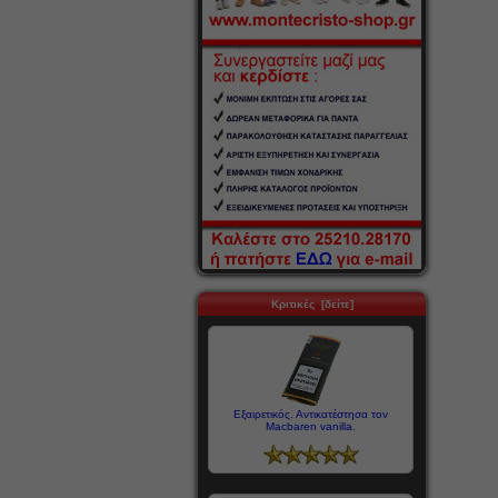
Κριτικές [δείτε]
Εξαιρετικός. Αντικατέστησα τον
Macbaren vanilla.