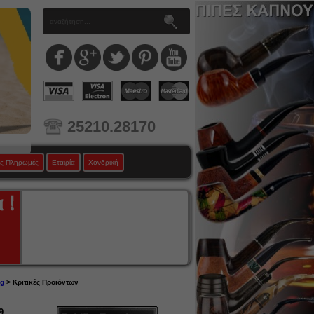
25210.28170
ς-Πληρωμές
Εταιρία
Χονδρική
0g
> Κριτικές Προϊόντων
9