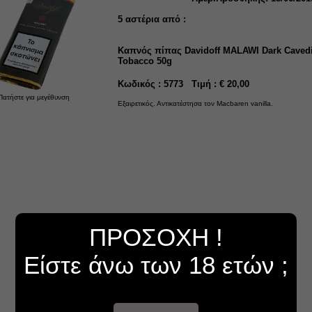
5
αστέρια από :
Καπνός πίπας Davidoff MALAWI Dark Caved
Tobacco 50g
Κωδικός : 5773 Τιμή : € 20,00
Πατήστε για μεγέθυνση
Εξαιρετικός. Αντικατέστησα τον Macbaren vanilla.
ΠΡΟΣΟΧΗ !
Είστε άνω των 18 ετών ;