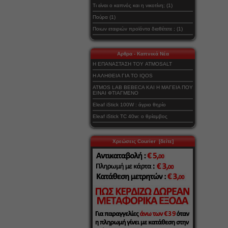
Τι είναι ο καπνός και η νικοτίνη; (1)
Πούρα (1)
Ποιων εταιριών προϊόντα διαθέτετε ; (1)
Αρθρα - Καπνικά Νέα
Η ΕΠΑΝΑΣΤΑΣΗ ΤΟΥ ATMOSALT
Η ΑΛΗΘΕΙΑ ΓΙΑ ΤΟ IQOS
ATMOS LAB BEBECA ΚΑΙ Η ΜΑΓΕΙΑ ΠΟΥ
ΕΙΝΑΙ ΦΤΙΑΓΜΕΝΟ
Eleaf iStick 100W : άγριο θηρίο
Eleaf iStick TC 40w: ο θρίαμβος
Χρεώσεις Courier [δείτε]