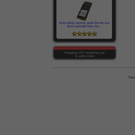
πολύ καλός καπνός αλλά δεν θα των
ξανά αγόραζα λόγο της...
Υπάρχουν 257 επισκέπτες και
11 μέλη online
Πνευ