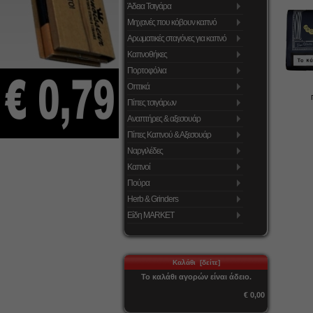
Άδεια Τσιγάρα
Μηχανές που κόβουν καπνό
Αρωματικές σταγόνες για καπνό
Καπνοθήκες
Πορτοφόλια
Οπτικά
Πίπες τσιγάρων
Αναπτήρες & αξεσουάρ
Πίπες Καπνού & Αξεσουάρ
Ναργιλέδες
Καπνοί
Πούρα
Herb & Grinders
Είδη MARKET
Καλάθι [δείτε]
Το καλάθι αγορών είναι άδειο.
€ 0,00