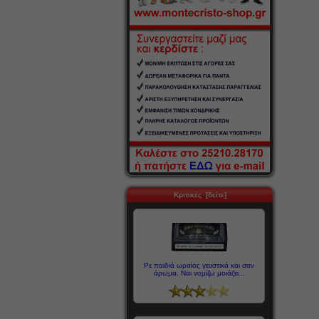
Κριτικές [δείτε]
Ρε παιδιά ωραίος γευστικά και σαν
άρωμα. Ναι νομίζω μοιάζει...