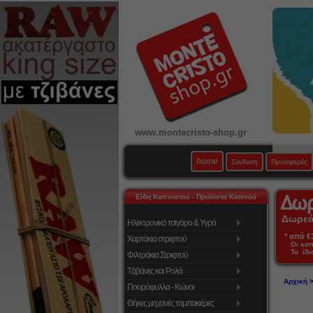
www.montecristo-shop.gr
home
Σύνδεση
Προσφορές
Είδη Καπνιστού - Προϊόντα Καπνού
Δωρεάν
Ηλεκτρονικό τσιγάρο & Υγρά
* από €39
Χαρτάκια στριφτού
Οι κα
Το ίδι
Φιλτράκια Στριφτού
Τζιβάνες και Ρολά
Αρχική
Πουρόφυλλα - Κώνοι
Θήκες μηχανές ταμπακιέρες