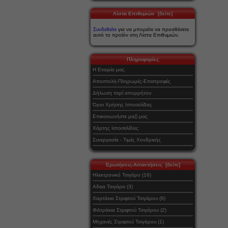
Λίστα Επιθυμιών [δείτε]
Συνδεθείτε
για να μπορείτε να προσθέσετε
αυτό το προϊόν στη Λίστα Επιθυμιών.
Πληροφορίες
Η Εταιρία μας
Αποστολή-Πληρωμές-Επιστροφές
Δήλωση περί απορρήτου
Όροι Χρήσης Ιστοσελίδας
Επικοινωνήστε μαζί μας
Χάρτης Ιστοσελίδας
Συνεργασία - Τιμές Χονδρικής
Ερωτήσεις-Απαντήσεις [δείτε]
Ηλεκτρονικό Τσιγάρο (16)
Αδεια Τσιγάρα (3)
Χαρτάκια Στριφτού Τσιγάρου (9)
Φιλτράκια Στριφτού Τσιγάρου (2)
Μηχανές Στριφτού Τσιγάρου (1)