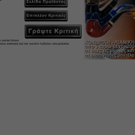
u aresei.bravo
igotera arwmata kai me sxedon ka8olou skoupidakia