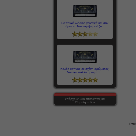
Ρε παιδιά ωραίος γευστικά και σαν
άρωμα. Ναι νομίζω μοιάζει...
Καλός καπνός σε σχέση αρώματος.
Δεν έχει πολλά αρώματα...
Υπάρχουν 286 επισκέπτες και
28 μέλη online
Πνευ