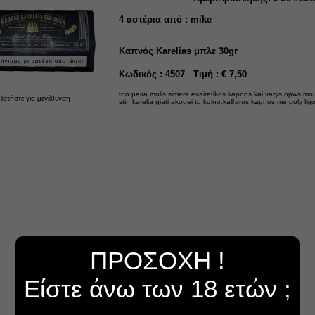
4
αστέρια από :
mike
Καπνός Karelias μπλε 30gr
Κωδικός : 4507 Τιμή : € 7,50
ton peira molis simera.exairetikos kapnos kai varys opws mo
Πατήστε για μεγέθυνση
stin karelia giati akouei to koino.ka8aros kapnos me poly l
ΠΡΟΣΟΧΗ !
Είστε άνω των 18 ετών ;