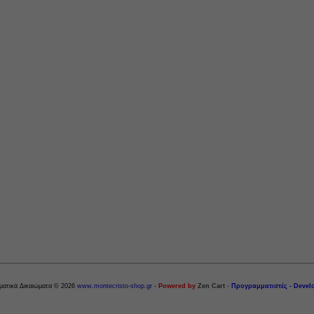
ματικά Δικαιώματα © 2026
www.montecristo-shop.gr
-
Powered by
Zen Cart
-
Προγραμματιστές - Devel