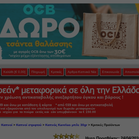
Καλάθι
[€ 0,00]
Πληρωμή
Κριτικές
Αρθρα-Καπνικά Νέα
Επικοινωνία
Αποστολέ
 χρέωση αντικαταβολής ανεξαρτήτου όγκου και βάρους !
 και άνω με κατάθεση ή κάρτα * από €69 και άνω με αντικαταβολή
πνοί εξαιρούνται από τον υπολογισμό των δωρεάν μεταφορικών
ο ισχύει για τα πούρα εκτός και εάν υπερβαίνουν τα € 150.00
>
Καπνοί
>
Καπνοί στριφτού
>
Καπνός Karelias μπλε 30gr
> Κριτικές Προϊόντων
Ημερ.Προσθήκης: 24/04/201