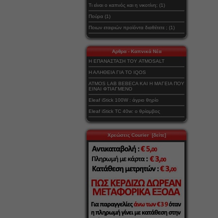
Τι είναι ο καπνός και η νικοτίνη; (1)
Πούρα (1)
Ποιων εταιριών προϊόντα διαθέτετε ; (1)
Αρθρα - Καπνικά Νέα
Η ΕΠΑΝΑΣΤΑΣΗ ΤΟΥ ATMOSALT
Η ΑΛΗΘΕΙΑ ΓΙΑ ΤΟ IQOS
ATMOS LAB BEBECA ΚΑΙ Η ΜΑΓΕΙΑ ΠΟΥ
ΕΙΝΑΙ ΦΤΙΑΓΜΕΝΟ
Eleaf iStick 100W : άγριο θηρίο
Eleaf iStick TC 40w: ο θρίαμβος
Χρεώσεις Courier [δείτε]