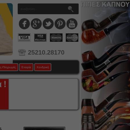
25210.28170
ς-Πληρωμές
Εταιρία
Χονδρική
6