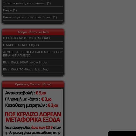
Τι είναι ο καπνός και η νικοτίνη; (1)
Πούρα (1)
Ποιων εταιριών προϊόντα διαθέτετε ; (1)
Αρθρα - Καπνικά Νέα
Η ΕΠΑΝΑΣΤΑΣΗ ΤΟΥ ATMOSALT
Η ΑΛΗΘΕΙΑ ΓΙΑ ΤΟ IQOS
ATMOS LAB BEBECA ΚΑΙ Η ΜΑΓΕΙΑ ΠΟΥ
ΕΙΝΑΙ ΦΤΙΑΓΜΕΝΟ
Eleaf iStick 100W : άγριο θηρίο
Eleaf iStick TC 40w: ο θρίαμβος
Χρεώσεις Courier [δείτε]