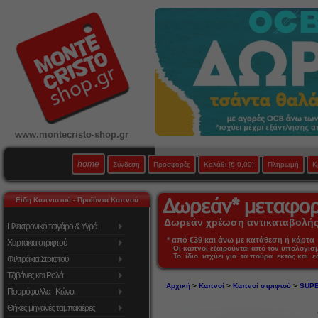
www.montecristo-shop.gr
home
Σύνδεση
Προσφορές
Καλάθι
[€ 0,00]
Πληρωμή
Κ
Είδη Καπνιστού - Προϊόντα Καπνού
Δωρεάν χρέωση αντικαταβολής 
Ηλεκτρονικό τσιγάρο & Υγρά
* από €39 και άνω με κατάθεση ή κάρτα 
Χαρτάκια στριφτού
Οι καπνοί εξαιρούνται από τον υπολογι
Το ίδιο ισχύει για τα πούρα εκτός και 
Φιλτράκια Στριφτού
Τζιβάνες και Ρολά
Αρχική
>
Καπνοί
>
Καπνοί στριφτού
>
SUPE
Πουρόφυλλα - Κώνοι
Θήκες μηχανές ταμπακιέρες