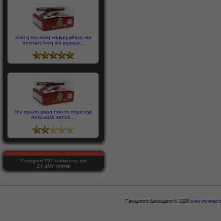
είναι η πιο καλη νομιμη,φθηνη και
ποιοτικη λυση για γεμισμα...
Την πρώτη φορά που το πήρα είχε
πολύ καλό καπνό...
Υπάρχουν 292 επισκέπτες και
24 μέλη online
Πνευματικά Δικαιώματα © 2026
www.montecris