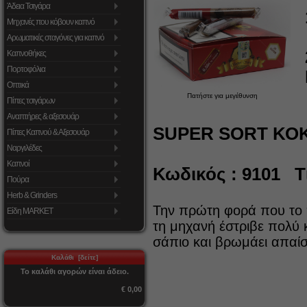
Άδεια Τσιγάρα
Μηχανές που κόβουν καπνό
Αρωματικές σταγόνες για καπνό
Καπνοθήκες
Πορτοφόλια
Οπτικά
Πατήστε για μεγέθυνση
Πίπες τσιγάρων
Αναπτήρες & αξεσουάρ
SUPER SORT ΚΟΚ
Πίπες Καπνού & Αξεσουάρ
Ναργιλέδες
Καπνοί
Κωδικός : 9101 Τι
Πούρα
Herb & Grinders
Την πρώτη φορά που το 
Είδη MARKET
τη μηχανή έστριβε πολύ
σάπιο και βρωμάει απαίσι
Καλάθι [δείτε]
Το καλάθι αγορών είναι άδειο.
€ 0,00