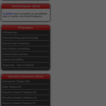
Λίστα Επιθυμιών [δείτε]
Συνδεθείτε
για να μπορείτε να προσθέσετε
αυτό το προϊόν στη Λίστα Επιθυμιών.
Πληροφορίες
Η Εταιρία μας
Αποστολή-Πληρωμές-Επιστροφές
Δήλωση περί απορρήτου
Όροι Χρήσης Ιστοσελίδας
Επικοινωνήστε μαζί μας
Χάρτης Ιστοσελίδας
Συνεργασία - Τιμές Χονδρικής
Ερωτήσεις-Απαντήσεις [δείτε]
Ηλεκτρονικό Τσιγάρο (16)
Αδεια Τσιγάρα (3)
Χαρτάκια Στριφτού Τσιγάρου (9)
Φιλτράκια Στριφτού Τσιγάρου (2)
Μηχανές Στριφτού Τσιγάρου (1)