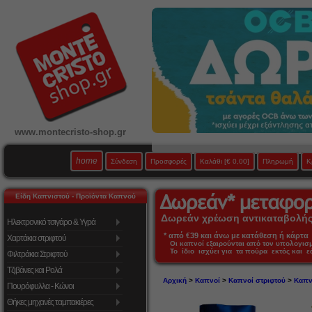
www.montecristo-shop.gr
home
Σύνδεση
Προσφορές
Καλάθι
[€ 0,00]
Πληρωμή
Κ
Είδη Καπνιστού - Προϊόντα Καπνού
Δωρεάν χρέωση αντικαταβολής 
Ηλεκτρονικό τσιγάρο & Υγρά
* από €39 και άνω με κατάθεση ή κάρτα 
Χαρτάκια στριφτού
Οι καπνοί εξαιρούνται από τον υπολογι
Το ίδιο ισχύει για τα πούρα εκτός και 
Φιλτράκια Στριφτού
Τζιβάνες και Ρολά
Αρχική
>
Καπνοί
>
Καπνοί στριφτού
>
Καπνό
Πουρόφυλλα - Κώνοι
Θήκες μηχανές ταμπακιέρες