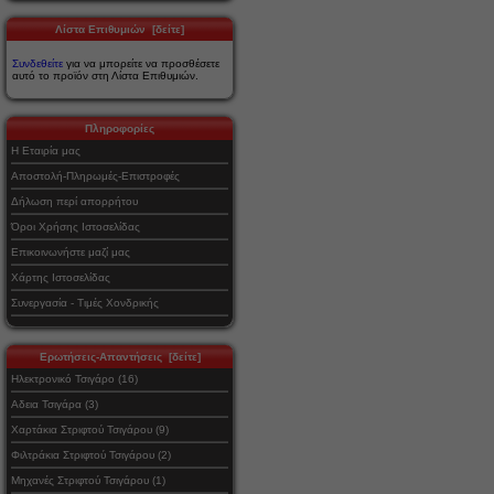
Λίστα Επιθυμιών [δείτε]
Συνδεθείτε
για να μπορείτε να προσθέσετε
αυτό το προϊόν στη Λίστα Επιθυμιών.
Πληροφορίες
Η Εταιρία μας
Αποστολή-Πληρωμές-Επιστροφές
Δήλωση περί απορρήτου
Όροι Χρήσης Ιστοσελίδας
Επικοινωνήστε μαζί μας
Χάρτης Ιστοσελίδας
Συνεργασία - Τιμές Χονδρικής
Ερωτήσεις-Απαντήσεις [δείτε]
Ηλεκτρονικό Τσιγάρο (16)
Αδεια Τσιγάρα (3)
Χαρτάκια Στριφτού Τσιγάρου (9)
Φιλτράκια Στριφτού Τσιγάρου (2)
Μηχανές Στριφτού Τσιγάρου (1)