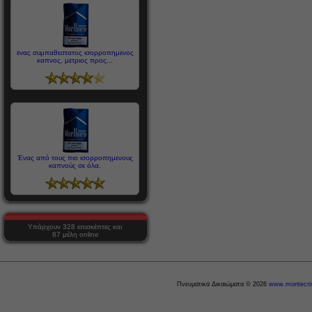
ενας συμπαθεστατος ισορροπημενος
καπνος, μετριος προς...
Ένας από τους πιο ισορροπημενους
καπνούς σε όλα.
Υπάρχουν 328 επισκέπτες και
87 μέλη online
Πνευματικά Δικαιώματα © 2026
www.montecris