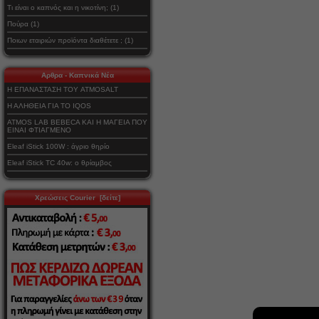
Τι είναι ο καπνός και η νικοτίνη; (1)
Πούρα (1)
Ποιων εταιριών προϊόντα διαθέτετε ; (1)
Αρθρα - Καπνικά Νέα
Η ΕΠΑΝΑΣΤΑΣΗ ΤΟΥ ATMOSALT
Η ΑΛΗΘΕΙΑ ΓΙΑ ΤΟ IQOS
ATMOS LAB BEBECA ΚΑΙ Η ΜΑΓΕΙΑ ΠΟΥ
ΕΙΝΑΙ ΦΤΙΑΓΜΕΝΟ
Eleaf iStick 100W : άγριο θηρίο
Eleaf iStick TC 40w: ο θρίαμβος
Χρεώσεις Courier [δείτε]