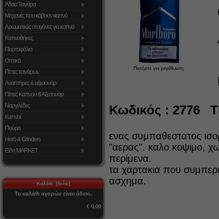
Άδεια Τσιγάρα
Μηχανές που κόβουν καπνό
Αρωματικές σταγόνες για καπνό
Καπνοθήκες
Πορτοφόλια
Οπτικά
Πατήστε για μεγέθυνση
Πίπες τσιγάρων
Αναπτήρες & αξεσουάρ
Πίπες Καπνού & Αξεσουάρ
Ναργιλέδες
Κωδικός : 2776 Τι
Καπνοί
Πούρα
ενας συμπαθεστατος ισο
Herb & Grinders
"αερας". καλο κοψιμο, χ
Είδη MARKET
περίμενα.
τα χαρτακια που συμπερι
ασχημα.
Καλάθι [δείτε]
Το καλάθι αγορών είναι άδειο.
€ 0,00