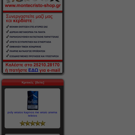
Κριτικές [δείτε]
poly wraios kapnos me wraio arwma
teleios