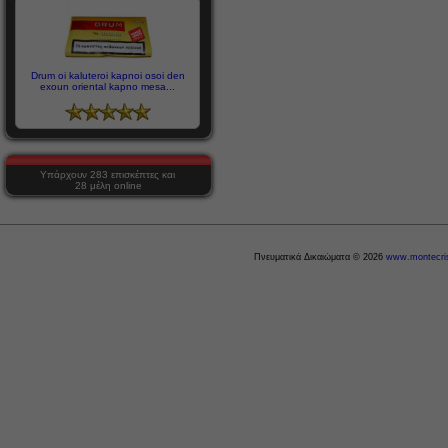
Drum oi kaluteroi kapnoi osoi den
exoun oriental kapno mesa...
Υπάρχουν 283 επισκέπτες και
28 μέλη online
Πνευματικά Δικαιώματα © 2026
www.montecris