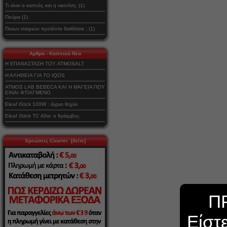
Τι είναι ο καπνός και η νικοτίνη; (1)
Πούρα (1)
Ποιων εταιριών προϊόντα διαθέτετε ; (1)
Αρθρα - Καπνικά Νέα
Η ΕΠΑΝΑΣΤΑΣΗ ΤΟΥ ATMOSALT
Η ΑΛΗΘΕΙΑ ΓΙΑ ΤΟ IQOS
ATMOS LAB BEBECA ΚΑΙ Η ΜΑΓΕΙΑ ΠΟΥ
ΕΙΝΑΙ ΦΤΙΑΓΜΕΝΟ
Eleaf iStick 100W : άγριο θηρίο
Eleaf iStick TC 40w: ο θρίαμβος
Χρεώσεις Courier [δείτε]
Π
Είστ