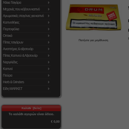
Άδεια Τσιγάρα
Μηχανές που κόβουν καπνό
Αρωματικές σταγόνες για καπνό
Καπνοθήκες
Πορτοφόλια
Οπτικά
Πατήστε για μεγέθυνση
Πίπες τσιγάρων
Αναπτήρες & αξεσουάρ
Πίπες Καπνού & Αξεσουάρ
Ναργιλέδες
Καπνοί
Πούρα
Herb & Grinders
Είδη MARKET
Καλάθι [δείτε]
Το καλάθι αγορών είναι άδειο.
€ 0,00