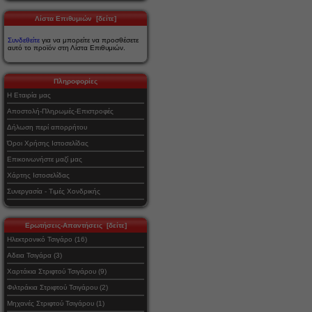
Λίστα Επιθυμιών [δείτε]
Συνδεθείτε
για να μπορείτε να προσθέσετε
αυτό το προϊόν στη Λίστα Επιθυμιών.
Πληροφορίες
Η Εταιρία μας
Αποστολή-Πληρωμές-Επιστροφές
Δήλωση περί απορρήτου
Όροι Χρήσης Ιστοσελίδας
Επικοινωνήστε μαζί μας
Χάρτης Ιστοσελίδας
Συνεργασία - Τιμές Χονδρικής
Ερωτήσεις-Απαντήσεις [δείτε]
Ηλεκτρονικό Τσιγάρο (16)
Αδεια Τσιγάρα (3)
Χαρτάκια Στριφτού Τσιγάρου (9)
Φιλτράκια Στριφτού Τσιγάρου (2)
Μηχανές Στριφτού Τσιγάρου (1)