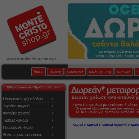
www.montecristo-shop.gr
home
Σύνδεση
Προσφορές
Καλάθι
[€ 0,00]
Πληρωμή
Κ
Είδη Καπνιστού - Προϊόντα Καπνού
Δωρεάν χρέωση αντικαταβολής 
Ηλεκτρονικό τσιγάρο & Υγρά
* από €39 και άνω με κατάθεση ή κάρτα 
Χαρτάκια στριφτού
Οι καπνοί εξαιρούνται από τον υπολογι
Το ίδιο ισχύει για τα πούρα εκτός και 
Φιλτράκια Στριφτού
Τζιβάνες και Ρολά
Αρχική
>
Καπνοί
>
Καπνοί στριφτού
>
Καπν
Πουρόφυλλα - Κώνοι
Θήκες μηχανές ταμπακιέρες