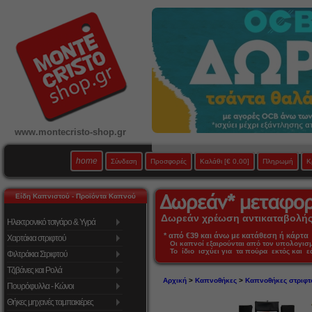
www.montecristo-shop.gr
home
Σύνδεση
Προσφορές
Καλάθι
[€ 0,00]
Πληρωμή
Κ
Είδη Καπνιστού - Προϊόντα Καπνού
Δωρεάν χρέωση αντικαταβολής 
Ηλεκτρονικό τσιγάρο & Υγρά
* από €39 και άνω με κατάθεση ή κάρτα 
Χαρτάκια στριφτού
Οι καπνοί εξαιρούνται από τον υπολογι
Το ίδιο ισχύει για τα πούρα εκτός και 
Φιλτράκια Στριφτού
Τζιβάνες και Ρολά
Αρχική
>
Καπνοθήκες
>
Καπνοθήκες στριφτ
Πουρόφυλλα - Κώνοι
Θήκες μηχανές ταμπακιέρες