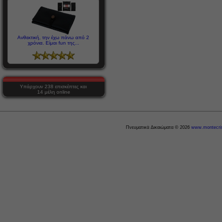
Aνθεκτική, την έχω πάνω από 2
χρόνια. Είμαι fun της...
Υπάρχουν 238 επισκέπτες και
14 μέλη online
Πνευματικά Δικαιώματα © 2026
www.montecris