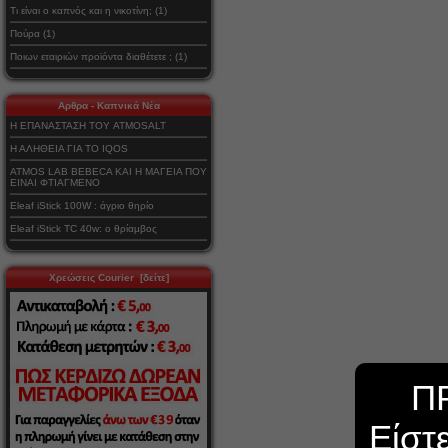
Τι είναι ο καπνός και η νικοτίνη; (1)
Πούρα (1)
Ποιων εταιριών προϊόντα διαθέτετε ; (1)
Αρθρα - Καπνικά Νέα
Η ΕΠΑΝΑΣΤΑΣΗ ΤΟΥ ATMOSALT
Η ΑΛΗΘΕΙΑ ΓΙΑ ΤΟ IQOS
ATMOS LAB BEBECA ΚΑΙ Η ΜΑΓΕΙΑ ΠΟΥ
ΕΙΝΑΙ ΦΤΙΑΓΜΕΝΟ
Eleaf iStick 100W : άγριο θηρίο
Eleaf iStick TC 40w: ο θρίαμβος
Χρεώσεις Courier [δείτε]
Π
Είστ