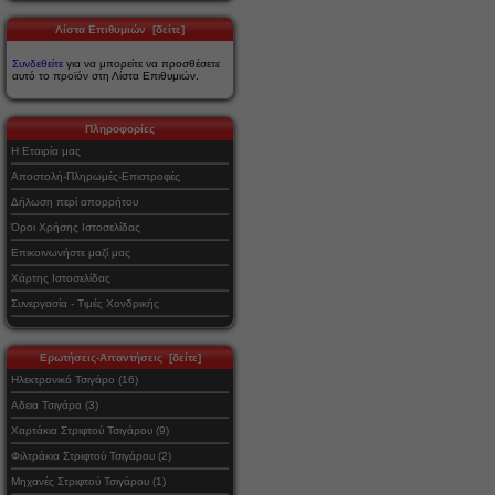
Λίστα Επιθυμιών [δείτε]
Συνδεθείτε
για να μπορείτε να προσθέσετε
αυτό το προϊόν στη Λίστα Επιθυμιών.
Πληροφορίες
Η Εταιρία μας
Αποστολή-Πληρωμές-Επιστροφές
Δήλωση περί απορρήτου
Όροι Χρήσης Ιστοσελίδας
Επικοινωνήστε μαζί μας
Χάρτης Ιστοσελίδας
Συνεργασία - Τιμές Χονδρικής
Ερωτήσεις-Απαντήσεις [δείτε]
Ηλεκτρονικό Τσιγάρο (16)
Αδεια Τσιγάρα (3)
Χαρτάκια Στριφτού Τσιγάρου (9)
Φιλτράκια Στριφτού Τσιγάρου (2)
Μηχανές Στριφτού Τσιγάρου (1)