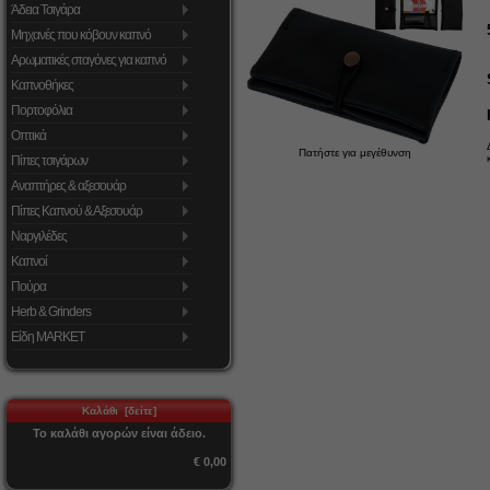
Άδεια Τσιγάρα
Μηχανές που κόβουν καπνό
Αρωματικές σταγόνες για καπνό
Καπνοθήκες
Πορτοφόλια
Οπτικά
Πατήστε για μεγέθυνση
Πίπες τσιγάρων
Αναπτήρες & αξεσουάρ
Πίπες Καπνού & Αξεσουάρ
Ναργιλέδες
Καπνοί
Πούρα
Herb & Grinders
Είδη MARKET
Καλάθι [δείτε]
Το καλάθι αγορών είναι άδειο.
€ 0,00