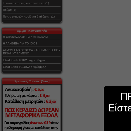
Τι είναι ο καπνός και η νικοτίνη; (1)
Πούρα (1)
Ποιων εταιριών προϊόντα διαθέτετε ; (1)
Αρθρα - Καπνικά Νέα
Η ΕΠΑΝΑΣΤΑΣΗ ΤΟΥ ATMOSALT
Η ΑΛΗΘΕΙΑ ΓΙΑ ΤΟ IQOS
ATMOS LAB BEBECA ΚΑΙ Η ΜΑΓΕΙΑ ΠΟΥ
ΕΙΝΑΙ ΦΤΙΑΓΜΕΝΟ
Eleaf iStick 100W : άγριο θηρίο
Eleaf iStick TC 40w: ο θρίαμβος
Χρεώσεις Courier [δείτε]
Π
Είστ