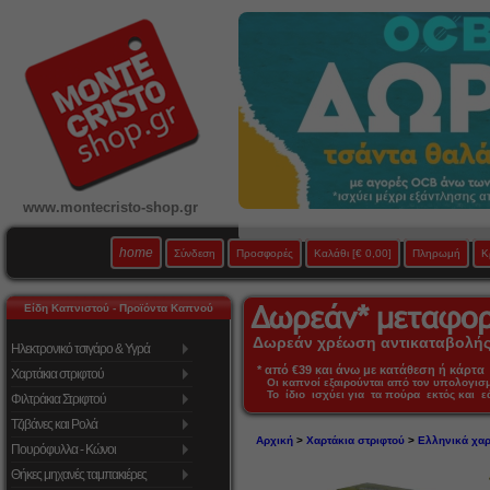
www.montecristo-shop.gr
home
Σύνδεση
Προσφορές
Καλάθι
[€ 0,00]
Πληρωμή
Κ
Είδη Καπνιστού - Προϊόντα Καπνού
Δωρεάν χρέωση αντικαταβολής 
Ηλεκτρονικό τσιγάρο & Υγρά
* από €39 και άνω με κατάθεση ή κάρτα 
Χαρτάκια στριφτού
Οι καπνοί εξαιρούνται από τον υπολογι
Το ίδιο ισχύει για τα πούρα εκτός και 
Φιλτράκια Στριφτού
Τζιβάνες και Ρολά
Αρχική
>
Χαρτάκια στριφτού
>
Ελληνικά χαρ
Πουρόφυλλα - Κώνοι
Θήκες μηχανές ταμπακιέρες