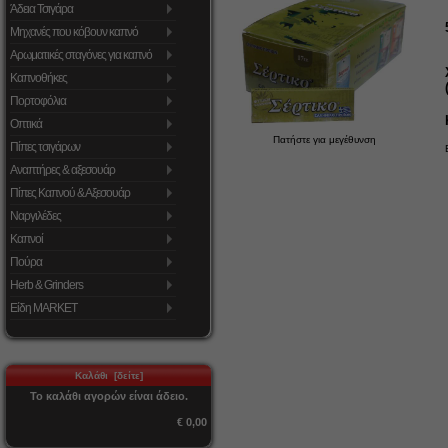
Άδεια Τσιγάρα
Μηχανές που κόβουν καπνό
Αρωματικές σταγόνες για καπνό
Καπνοθήκες
Πορτοφόλια
Οπτικά
Πατήστε για μεγέθυνση
Πίπες τσιγάρων
Αναπτήρες & αξεσουάρ
Πίπες Καπνού & Αξεσουάρ
Ναργιλέδες
Καπνοί
Πούρα
Herb & Grinders
Είδη MARKET
Καλάθι [δείτε]
Το καλάθι αγορών είναι άδειο.
€ 0,00