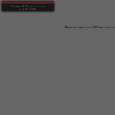
Υπάρχουν 299 επισκέπτες και
18 μέλη online
Πνευματικά Δικαιώματα © 2026
www.montecris