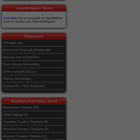
Λίστα Επιθυμιών [δείτε]
Συνδεθείτε
για να μπορείτε να προσθέσετε
αυτό το προϊόν στη Λίστα Επιθυμιών.
Πληροφορίες
Η Εταιρία μας
Αποστολή-Πληρωμές-Επιστροφές
Δήλωση περί απορρήτου
Όροι Χρήσης Ιστοσελίδας
Επικοινωνήστε μαζί μας
Χάρτης Ιστοσελίδας
Συνεργασία - Τιμές Χονδρικής
Ερωτήσεις-Απαντήσεις [δείτε]
Ηλεκτρονικό Τσιγάρο (16)
Αδεια Τσιγάρα (3)
Χαρτάκια Στριφτού Τσιγάρου (9)
Φιλτράκια Στριφτού Τσιγάρου (2)
Μηχανές Στριφτού Τσιγάρου (1)