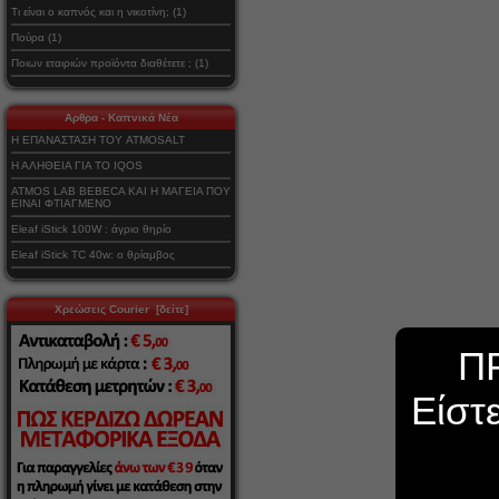
Τι είναι ο καπνός και η νικοτίνη; (1)
Πούρα (1)
Ποιων εταιριών προϊόντα διαθέτετε ; (1)
Αρθρα - Καπνικά Νέα
Η ΕΠΑΝΑΣΤΑΣΗ ΤΟΥ ATMOSALT
Η ΑΛΗΘΕΙΑ ΓΙΑ ΤΟ IQOS
ATMOS LAB BEBECA ΚΑΙ Η ΜΑΓΕΙΑ ΠΟΥ
ΕΙΝΑΙ ΦΤΙΑΓΜΕΝΟ
Eleaf iStick 100W : άγριο θηρίο
Eleaf iStick TC 40w: ο θρίαμβος
Χρεώσεις Courier [δείτε]
Π
Είστ