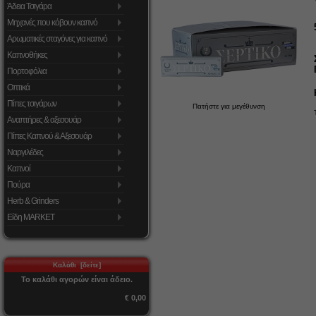
Άδεια Τσιγάρα
Μηχανές που κόβουν καπνό
Αρωματικές σταγόνες για καπνό
Καπνοθήκες
Πορτοφόλια
Οπτικά
Πίπες τσιγάρων
Πατήστε για μεγέθυνση
Αναπτήρες & αξεσουάρ
Πίπες Καπνού & Αξεσουάρ
Ναργιλέδες
Καπνοί
Πούρα
Herb & Grinders
Είδη MARKET
Καλάθι [δείτε]
Το καλάθι αγορών είναι άδειο.
€ 0,00