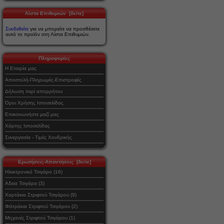
Λίστα Επιθυμιών [δείτε]
Συνδεθείτε
για να μπορείτε να προσθέσετε
αυτό το προϊόν στη Λίστα Επιθυμιών.
Πληροφορίες
Η Εταιρία μας
Αποστολή-Πληρωμές-Επιστροφές
Δήλωση περί απορρήτου
Όροι Χρήσης Ιστοσελίδας
Επικοινωνήστε μαζί μας
Χάρτης Ιστοσελίδας
Συνεργασία - Τιμές Χονδρικής
Ερωτήσεις-Απαντήσεις [δείτε]
Ηλεκτρονικό Τσιγάρο (16)
Αδεια Τσιγάρα (3)
Χαρτάκια Στριφτού Τσιγάρου (9)
Φιλτράκια Στριφτού Τσιγάρου (2)
Μηχανές Στριφτού Τσιγάρου (1)