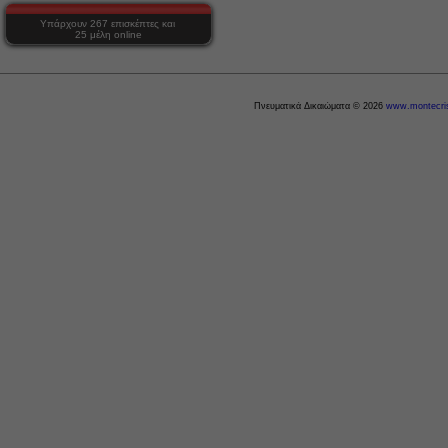
Υπάρχουν 267 επισκέπτες και
25 μέλη online
Πνευματικά Δικαιώματα © 2026
www.montecris