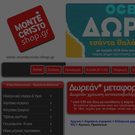
www.montecristo-shop.gr
home
Σύνδεση
Προσφορές
Καλάθι
[€ 0,00]
Πληρωμή
Κ
Είδη Καπνιστού - Προϊόντα Καπνού
Δωρεάν χρέωση αντικαταβολής 
Ηλεκτρονικό τσιγάρο & Υγρά
* από €39 και άνω με κατάθεση ή κάρτα 
Χαρτάκια στριφτού
Οι καπνοί εξαιρούνται από τον υπολογι
Το ίδιο ισχύει για τα πούρα εκτός και 
Φιλτράκια Στριφτού
Τζιβάνες και Ρολά
Αρχική
>
Χαρτάκια στριφτού
>
Ελληνικά χαρ
Πουρόφυλλα - Κώνοι
50)
> Κριτικές Προϊόντων
Θήκες μηχανές ταμπακιέρες