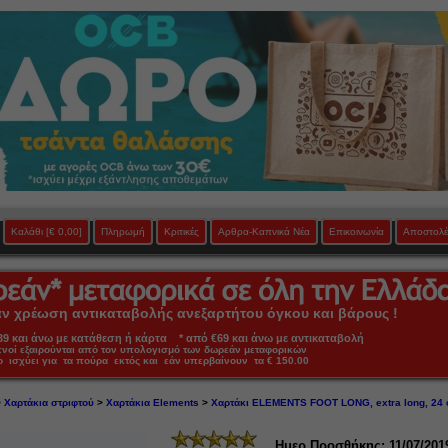
Καλάθι
[€ 0,00]
Πληρωμή
Κριτικές
Αρθρα-Καπνικά Νέα
Επικοινωνία
Αποστολέ
 χρέωση αντικαταβολής ανεξαρτήτου όγκου και βάρους !
 και άνω με κατάθεση ή κάρτα * από €69 και άνω με αντικαταβολή
πνοί εξαιρούνται από τον υπολογισμό των δωρεάν μεταφορικών
ο ισχύει για τα πούρα εκτός και εάν υπερβαίνουν τα € 150.00
>
Χαρτάκια στριφτού
>
Χαρτάκια Elements
>
Χαρτάκι ELEMENTS FOOT LONG, extra long, 24
Ημερ.Προσθήκης: 11/07/201