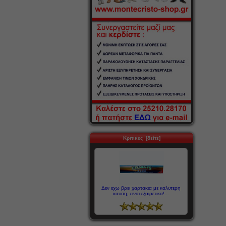
Κριτικές [δείτε]
Δεν εχω βρει χαρτακια με καλυτερη
καυση, ειναι εξαιρετικα!...