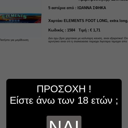
5
αστέρια από :
ΙΩΑΝΝΑ ΣΦΗΚΑ
Χαρτάκι ELEMENTS FOOT LONG, extra long,
Κωδικός : 1584 Τιμή : € 1,71
Δεν εχω βρει χαρτακια με καλυτερη καυση, ειναι εξαιρετικα! Ο
Πατήστε για μεγέθυνση
αρνητικο ειναι οτι η συσκευασια περιεχει λιγοτερα τεμαχια απο
ΠΡΟΣΟΧΗ !
Είστε άνω των 18 ετών ;
ΝΑΙ