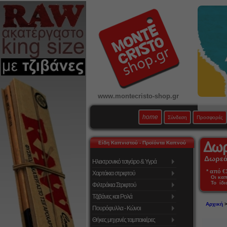
www.montecristo-shop.gr
home
Σύνδεση
Προσφορές
Είδη Καπνιστού - Προϊόντα Καπνού
Δωρεάν
Ηλεκτρονικό τσιγάρο & Υγρά
* από €39
Χαρτάκια στριφτού
Οι κα
Το ίδι
Φιλτράκια Στριφτού
Τζιβάνες και Ρολά
Αρχική
Πουρόφυλλα - Κώνοι
Θήκες μηχανές ταμπακιέρες