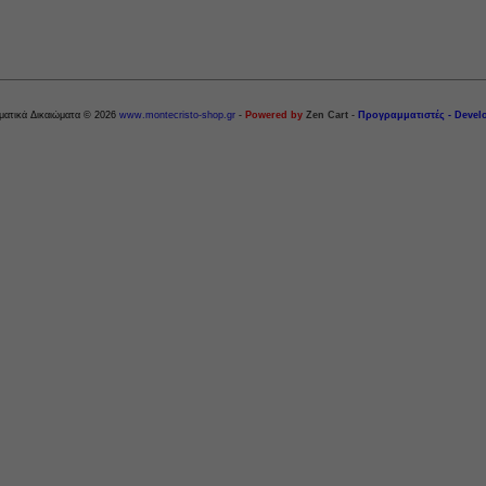
ματικά Δικαιώματα © 2026
www.montecristo-shop.gr
-
Powered by
Zen Cart
-
Προγραμματιστές - Devel