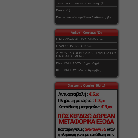
Τι είναι ο καπνός και η νικοτίνη; (1)
Πούρα (1)
Ποιων εταιριών προϊόντα διαθέτετε ; (1)
Αρθρα - Καπνικά Νέα
Η ΕΠΑΝΑΣΤΑΣΗ ΤΟΥ ATMOSALT
Η ΑΛΗΘΕΙΑ ΓΙΑ ΤΟ IQOS
ATMOS LAB BEBECA ΚΑΙ Η ΜΑΓΕΙΑ ΠΟΥ
ΕΙΝΑΙ ΦΤΙΑΓΜΕΝΟ
Eleaf iStick 100W : άγριο θηρίο
Eleaf iStick TC 40w: ο θρίαμβος
Χρεώσεις Courier [δείτε]