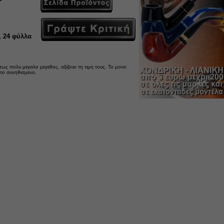
 24 φύλλα
ντως πολυ μεγαλο μεγεθος, αξιζουν τη τιμη τους. Το μονο
 το συνηθισμενο.