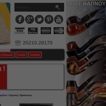
25210.28170
ς-Πληρωμές
Εταιρία
Χονδρική
 φύλλα
> Κριτικές Προϊόντων
9