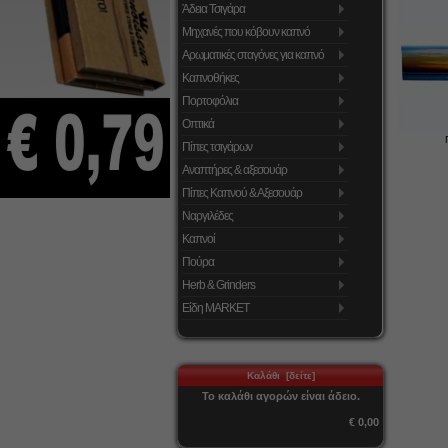
Άδεια Τσιγάρα
Μηχανές που κόβουν καπνό
Αρωματικές σταγόνες για καπνό
Καπνοθήκες
Πορτοφόλια
Οπτικά
Πίπες τσιγάρων
Αναπτήρες & αξεσουάρ
Πίπες Καπνού & Αξεσουάρ
Ναργιλέδες
Καπνοί
Πούρα
Herb & Grinders
Είδη MARKET
Καλάθι [δείτε]
Το καλάθι αγορών είναι άδειο.
€ 0,00