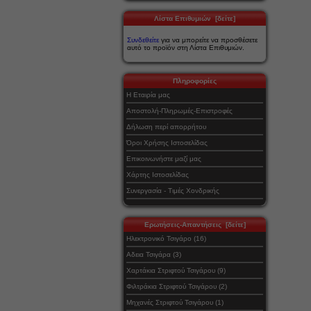
Λίστα Επιθυμιών [δείτε]
Συνδεθείτε
για να μπορείτε να προσθέσετε
αυτό το προϊόν στη Λίστα Επιθυμιών.
Πληροφορίες
Η Εταιρία μας
Αποστολή-Πληρωμές-Επιστροφές
Δήλωση περί απορρήτου
Όροι Χρήσης Ιστοσελίδας
Επικοινωνήστε μαζί μας
Χάρτης Ιστοσελίδας
Συνεργασία - Τιμές Χονδρικής
Ερωτήσεις-Απαντήσεις [δείτε]
Ηλεκτρονικό Τσιγάρο (16)
Αδεια Τσιγάρα (3)
Χαρτάκια Στριφτού Τσιγάρου (9)
Φιλτράκια Στριφτού Τσιγάρου (2)
Μηχανές Στριφτού Τσιγάρου (1)