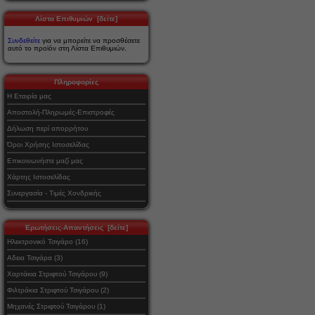
Λίστα Επιθυμιών [δείτε]
Συνδεθείτε
για να μπορείτε να προσθέσετε
αυτό το προϊόν στη Λίστα Επιθυμιών.
Πληροφορίες
Η Εταιρία μας
Αποστολή-Πληρωμές-Επιστροφές
Δήλωση περί απορρήτου
Όροι Χρήσης Ιστοσελίδας
Επικοινωνήστε μαζί μας
Χάρτης Ιστοσελίδας
Συνεργασία - Τιμές Χονδρικής
Ερωτήσεις-Απαντήσεις [δείτε]
Ηλεκτρονικό Τσιγάρο (16)
Αδεια Τσιγάρα (3)
Χαρτάκια Στριφτού Τσιγάρου (9)
Φιλτράκια Στριφτού Τσιγάρου (2)
Μηχανές Στριφτού Τσιγάρου (1)