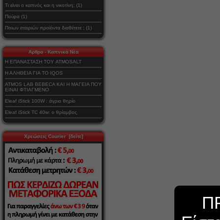
Τι είναι ο καπνός και η νικοτίνη; (1)
Πούρα (1)
Ποιων εταιριών προϊόντα διαθέτετε ; (1)
Αρθρα - Καπνικά Νέα
Η ΕΠΑΝΑΣΤΑΣΗ ΤΟΥ ATMOSALT
Η ΑΛΗΘΕΙΑ ΓΙΑ ΤΟ IQOS
ATMOS LAB BEBECA ΚΑΙ Η ΜΑΓΕΙΑ ΠΟΥ
ΕΙΝΑΙ ΦΤΙΑΓΜΕΝΟ
Eleaf iStick 100W : άγριο θηρίο
Eleaf iStick TC 40w: ο θρίαμβος
Χρεώσεις Courier [δείτε]
Π