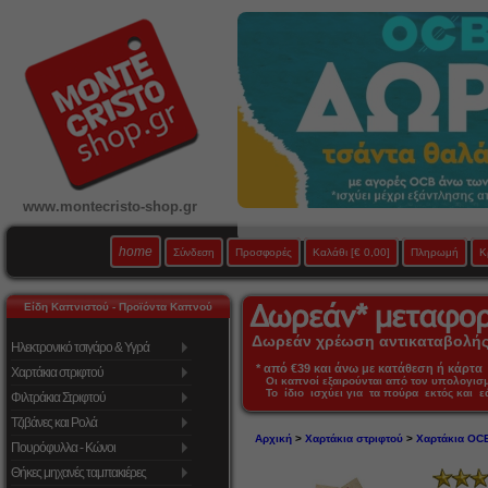
www.montecristo-shop.gr
home
Σύνδεση
Προσφορές
Καλάθι
[€ 0,00]
Πληρωμή
Κ
Είδη Καπνιστού - Προϊόντα Καπνού
Δωρεάν χρέωση αντικαταβολής 
Ηλεκτρονικό τσιγάρο & Υγρά
* από €39 και άνω με κατάθεση ή κάρτα 
Χαρτάκια στριφτού
Οι καπνοί εξαιρούνται από τον υπολογι
Το ίδιο ισχύει για τα πούρα εκτός και 
Φιλτράκια Στριφτού
Τζιβάνες και Ρολά
Αρχική
>
Χαρτάκια στριφτού
>
Χαρτάκια OC
Πουρόφυλλα - Κώνοι
Θήκες μηχανές ταμπακιέρες