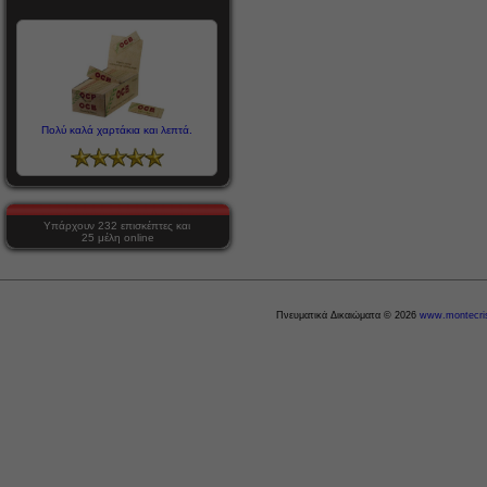
Πολύ καλά χαρτάκια και λεπτά.
Υπάρχουν 232 επισκέπτες και
25 μέλη online
Πνευματικά Δικαιώματα © 2026
www.montecris