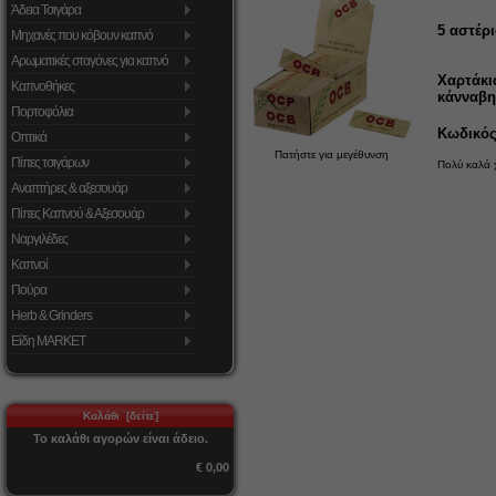
Άδεια Τσιγάρα
5
αστέρι
Μηχανές που κόβουν καπνό
Αρωματικές σταγόνες για καπνό
Χαρτάκι
Καπνοθήκες
κάνναβη
Πορτοφόλια
Κωδικός 
Οπτικά
Πατήστε για μεγέθυνση
Πίπες τσιγάρων
Πολύ καλά χ
Αναπτήρες & αξεσουάρ
Πίπες Καπνού & Αξεσουάρ
Ναργιλέδες
Καπνοί
Πούρα
Herb & Grinders
Είδη MARKET
Καλάθι [δείτε]
Το καλάθι αγορών είναι άδειο.
€ 0,00