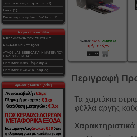
Τι είναι ο καπνός και η νικοτίνη; (1)
Πούρα (1)
Ποιων εταιριών προϊόντα διαθέτετε ; (1)
Αρθρα - Καπνικά Νέα
Η ΕΠΑΝΑΣΤΑΣΗ ΤΟΥ ATMOSALT
-
Κωδικός:
40205
Διαθέσιμο
Η ΑΛΗΘΕΙΑ ΓΙΑ ΤΟ IQOS
Τιμή : € 16,95
ATMOS LAB BEBECA ΚΑΙ Η ΜΑΓΕΙΑ ΠΟΥ
ΕΙΝΑΙ ΦΤΙΑΓΜΕΝΟ
Eleaf iStick 100W : άγριο θηρίο
Eleaf iStick TC 40w: ο θρίαμβος
Περιγραφή Προ
Χρεώσεις Courier [δείτε]
Τα χαρτάκια στρι
φύλλα αργής καύ
Χαρακτηριστικά