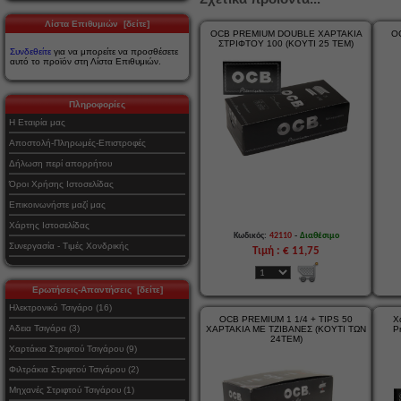
Λίστα Επιθυμιών [δείτε]
OCB PREMIUM DOUBLE ΧΑΡΤΑΚΙΑ
O
ΣΤΡΙΦΤΟΥ 100 (ΚΟΥΤΙ 25 ΤΕΜ)
Συνδεθείτε
για να μπορείτε να προσθέσετε
αυτό το προϊόν στη Λίστα Επιθυμιών.
Πληροφορίες
Η Εταιρία μας
Αποστολή-Πληρωμές-Επιστροφές
Δήλωση περί απορρήτου
Όροι Χρήσης Ιστοσελίδας
Επικοινωνήστε μαζί μας
Χάρτης Ιστοσελίδας
-
Κωδικός:
42110
Διαθέσιμο
Συνεργασία - Τιμές Χονδρικής
Τιμή : € 11,75
Ερωτήσεις-Απαντήσεις [δείτε]
Ηλεκτρονικό Τσιγάρο (16)
OCB PREMIUM 1 1/4 + TIPS 50
Χ
Αδεια Τσιγάρα (3)
ΧΑΡΤΑΚΙΑ ΜΕ ΤΖΙΒΑΝΕΣ (ΚΟΥΤΙ ΤΩΝ
P
24ΤΕΜ)
Χαρτάκια Στριφτού Τσιγάρου (9)
Φιλτράκια Στριφτού Τσιγάρου (2)
Μηχανές Στριφτού Τσιγάρου (1)