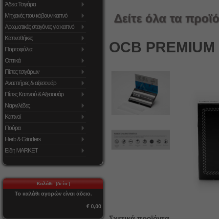
Άδεια Τσιγάρα
Δείτε όλα τα προϊό
Μηχανές που κόβουν καπνό
Αρωματικές σταγόνες για καπνό
Καπνοθήκες
OCB PREMIUM 
Πορτοφόλια
Οπτικά
Πίπες τσιγάρων
Αναπτήρες & αξεσουάρ
Πίπες Καπνού & Αξεσουάρ
Ναργιλέδες
Καπνοί
Πούρα
Herb & Grinders
Είδη MARKET
Καλάθι [δείτε]
Το καλάθι αγορών είναι άδειο.
€ 0,00
Σχετικά προϊόντα...