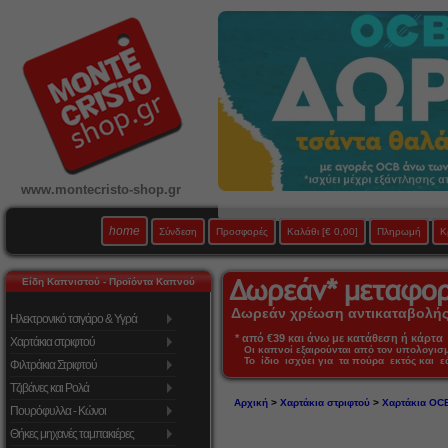
www.montecristo-shop.gr
home
Σύνδεση
Προσφορές
Καλάθι
[€ 0,00]
Πληρωμή
Κ
Είδη Καπνιστού - Προϊόντα Καπνού
Δωρεάν χρέωση αντικαταβολής 
Ηλεκτρονικό τσιγάρο & Υγρά
* από €39 και άνω με κατάθεση ή κάρτα 
Χαρτάκια στριφτού
Οι καπνοί εξαιρούνται από τον υπολογι
Το ίδιο ισχύει για τα πούρα εκτός και 
Φιλτράκια Στριφτού
Τζιβάνες και Ρολά
Αρχική
>
Χαρτάκια στριφτού
>
Χαρτάκια OC
Πουρόφυλλα - Κώνοι
Θήκες μηχανές ταμπακιέρες