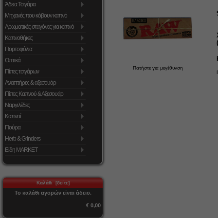
Άδεια Τσιγάρα
Μηχανές που κόβουν καπνό
Αρωματικές σταγόνες για καπνό
Καπνοθήκες
Πορτοφόλια
Οπτικά
Πατήστε για μεγέθυνση
Πίπες τσιγάρων
Αναπτήρες & αξεσουάρ
Πίπες Καπνού & Αξεσουάρ
Ναργιλέδες
Καπνοί
Πούρα
Herb & Grinders
Είδη MARKET
Καλάθι [δείτε]
Το καλάθι αγορών είναι άδειο.
€ 0,00