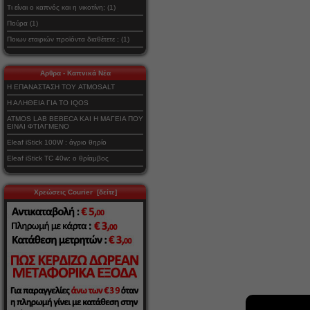
Τι είναι ο καπνός και η νικοτίνη; (1)
Πούρα (1)
Ποιων εταιριών προϊόντα διαθέτετε ; (1)
Αρθρα - Καπνικά Νέα
Η ΕΠΑΝΑΣΤΑΣΗ ΤΟΥ ATMOSALT
Η ΑΛΗΘΕΙΑ ΓΙΑ ΤΟ IQOS
ATMOS LAB BEBECA ΚΑΙ Η ΜΑΓΕΙΑ ΠΟΥ
ΕΙΝΑΙ ΦΤΙΑΓΜΕΝΟ
Eleaf iStick 100W : άγριο θηρίο
Eleaf iStick TC 40w: ο θρίαμβος
Χρεώσεις Courier [δείτε]