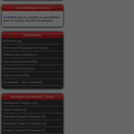
Λίστα Επιθυμιών [δείτε]
Συνδεθείτε
για να μπορείτε να προσθέσετε
αυτό το προϊόν στη Λίστα Επιθυμιών.
Πληροφορίες
Η Εταιρία μας
Αποστολή-Πληρωμές-Επιστροφές
Δήλωση περί απορρήτου
Όροι Χρήσης Ιστοσελίδας
Επικοινωνήστε μαζί μας
Χάρτης Ιστοσελίδας
Συνεργασία - Τιμές Χονδρικής
Ερωτήσεις-Απαντήσεις [δείτε]
Ηλεκτρονικό Τσιγάρο (16)
Αδεια Τσιγάρα (3)
Χαρτάκια Στριφτού Τσιγάρου (9)
Φιλτράκια Στριφτού Τσιγάρου (2)
Μηχανές Στριφτού Τσιγάρου (1)