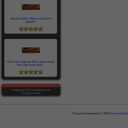
Άψογη κάυση. Πάρα πολύ καλό
χαρτάκι.
Πολυ καλο χαρτακι δινει ωραια γευση
και ε εχει πολυ καλη...
Υπάρχουν 274 επισκέπτες και
74 μέλη online
Πνευματικά Δικαιώματα © 2026
www.montecris