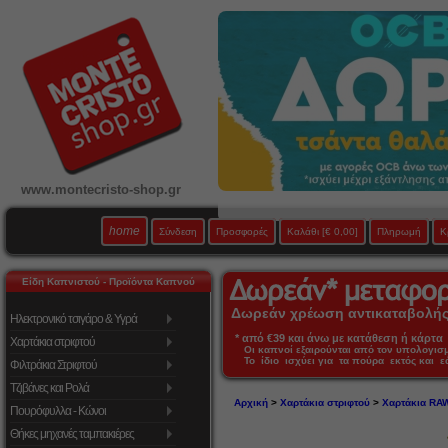
www.montecristo-shop.gr
home
Σύνδεση
Προσφορές
Καλάθι
[€ 0,00]
Πληρωμή
Κ
Είδη Καπνιστού - Προϊόντα Καπνού
Δωρεάν χρέωση αντικαταβολής 
Ηλεκτρονικό τσιγάρο & Υγρά
* από €39 και άνω με κατάθεση ή κάρτα 
Χαρτάκια στριφτού
Οι καπνοί εξαιρούνται από τον υπολογι
Το ίδιο ισχύει για τα πούρα εκτός και 
Φιλτράκια Στριφτού
Τζιβάνες και Ρολά
Αρχική
>
Χαρτάκια στριφτού
>
Χαρτάκια RA
Πουρόφυλλα - Κώνοι
Θήκες μηχανές ταμπακιέρες