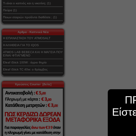
Τι είναι ο καπνός και η νικοτίνη; (1)
Πούρα (1)
Ποιων εταιριών προϊόντα διαθέτετε ; (1)
Αρθρα - Καπνικά Νέα
Η ΕΠΑΝΑΣΤΑΣΗ ΤΟΥ ATMOSALT
Η ΑΛΗΘΕΙΑ ΓΙΑ ΤΟ IQOS
ATMOS LAB BEBECA ΚΑΙ Η ΜΑΓΕΙΑ ΠΟΥ
ΕΙΝΑΙ ΦΤΙΑΓΜΕΝΟ
Eleaf iStick 100W : άγριο θηρίο
Eleaf iStick TC 40w: ο θρίαμβος
Χρεώσεις Courier [δείτε]
Π
Είστ