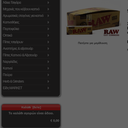
Άδεια Τσιγάρα
Μηχανές που κόβουν καπνό
Αρωματικές σταγόνες για καπνό
Καπνοθήκες
Πορτοφόλια
Οπτικά
Πίπες τσιγάρων
Πατήστε για μεγέθυνση
Αναπτήρες & αξεσουάρ
Πίπες Καπνού & Αξεσουάρ
Ναργιλέδες
Καπνοί
Πούρα
Herb & Grinders
Είδη MARKET
Καλάθι [δείτε]
Το καλάθι αγορών είναι άδειο.
€ 0,00