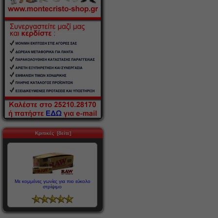
Κριτικές [δείτε]
Με κομμένες γωνίες για πιο εύκολο
στρίψιμο