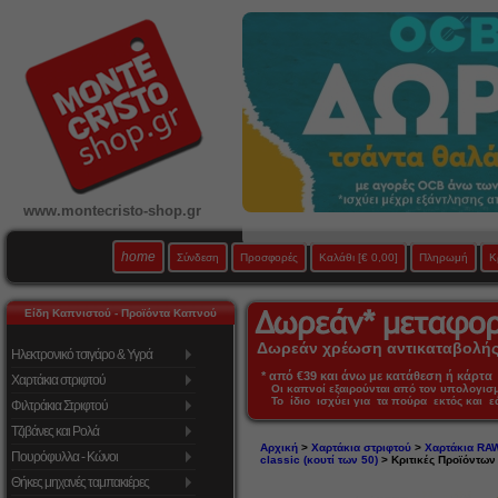
www.montecristo-shop.gr
home
Σύνδεση
Προσφορές
Καλάθι
[€ 0,00]
Πληρωμή
Κ
Είδη Καπνιστού - Προϊόντα Καπνού
Δωρεάν χρέωση αντικαταβολής 
Ηλεκτρονικό τσιγάρο & Υγρά
* από €39 και άνω με κατάθεση ή κάρτα 
Χαρτάκια στριφτού
Οι καπνοί εξαιρούνται από τον υπολογι
Το ίδιο ισχύει για τα πούρα εκτός και 
Φιλτράκια Στριφτού
Τζιβάνες και Ρολά
Αρχική
>
Χαρτάκια στριφτού
>
Χαρτάκια RA
Πουρόφυλλα - Κώνοι
classic (κουτί των 50)
> Κριτικές Προϊόντων
Θήκες μηχανές ταμπακιέρες