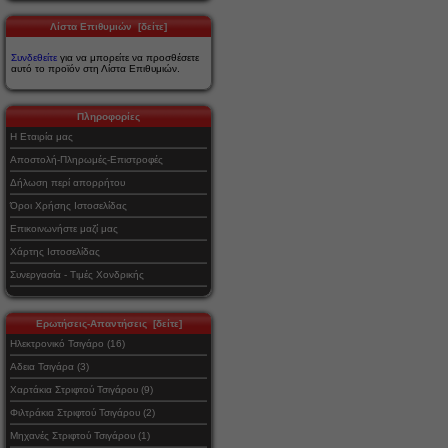
Λίστα Επιθυμιών [δείτε]
Συνδεθείτε
για να μπορείτε να προσθέσετε
αυτό το προϊόν στη Λίστα Επιθυμιών.
Πληροφορίες
Η Εταιρία μας
Αποστολή-Πληρωμές-Επιστροφές
Δήλωση περί απορρήτου
Όροι Χρήσης Ιστοσελίδας
Επικοινωνήστε μαζί μας
Χάρτης Ιστοσελίδας
Συνεργασία - Τιμές Χονδρικής
Ερωτήσεις-Απαντήσεις [δείτε]
Ηλεκτρονικό Τσιγάρο (16)
Αδεια Τσιγάρα (3)
Χαρτάκια Στριφτού Τσιγάρου (9)
Φιλτράκια Στριφτού Τσιγάρου (2)
Μηχανές Στριφτού Τσιγάρου (1)