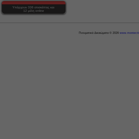
Υπάρχουν 336 επισκέπτες και
12 μέλη online
Πνευματικά Δικαιώματα © 2026
www.montecris