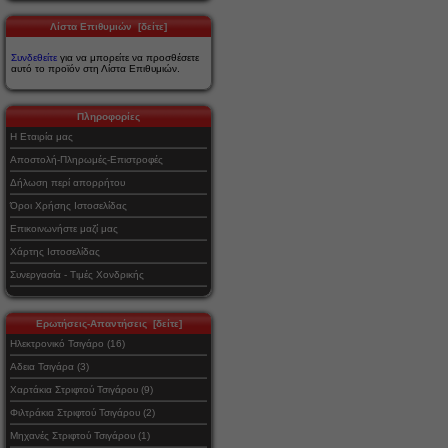
Λίστα Επιθυμιών [δείτε]
Συνδεθείτε
για να μπορείτε να προσθέσετε
αυτό το προϊόν στη Λίστα Επιθυμιών.
Πληροφορίες
Η Εταιρία μας
Αποστολή-Πληρωμές-Επιστροφές
Δήλωση περί απορρήτου
Όροι Χρήσης Ιστοσελίδας
Επικοινωνήστε μαζί μας
Χάρτης Ιστοσελίδας
Συνεργασία - Τιμές Χονδρικής
Ερωτήσεις-Απαντήσεις [δείτε]
Ηλεκτρονικό Τσιγάρο (16)
Αδεια Τσιγάρα (3)
Χαρτάκια Στριφτού Τσιγάρου (9)
Φιλτράκια Στριφτού Τσιγάρου (2)
Μηχανές Στριφτού Τσιγάρου (1)