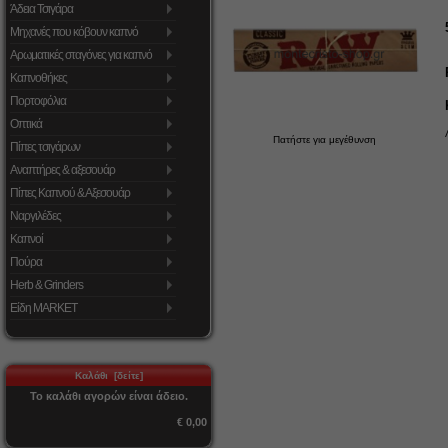
Άδεια Τσιγάρα
Μηχανές που κόβουν καπνό
Αρωματικές σταγόνες για καπνό
Καπνοθήκες
Πορτοφόλια
Οπτικά
Πατήστε για μεγέθυνση
Πίπες τσιγάρων
Αναπτήρες & αξεσουάρ
Πίπες Καπνού & Αξεσουάρ
Ναργιλέδες
Καπνοί
Πούρα
Herb & Grinders
Είδη MARKET
Καλάθι [δείτε]
Το καλάθι αγορών είναι άδειο.
€ 0,00