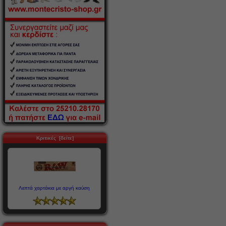
Κριτικές [δείτε]
Λεπτά χαρτάκια με αργή καύση