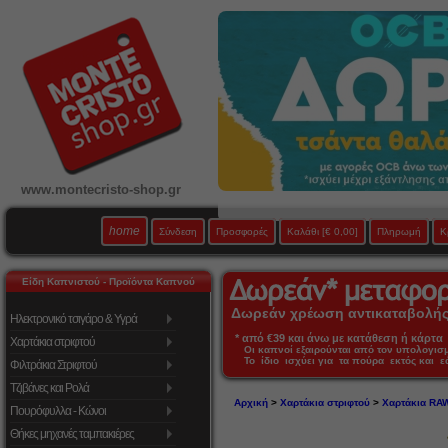
www.montecristo-shop.gr
home
Σύνδεση
Προσφορές
Καλάθι
[€ 0,00]
Πληρωμή
Κ
Είδη Καπνιστού - Προϊόντα Καπνού
Δωρεάν χρέωση αντικαταβολής 
Ηλεκτρονικό τσιγάρο & Υγρά
* από €39 και άνω με κατάθεση ή κάρτα 
Χαρτάκια στριφτού
Οι καπνοί εξαιρούνται από τον υπολογι
Το ίδιο ισχύει για τα πούρα εκτός και 
Φιλτράκια Στριφτού
Τζιβάνες και Ρολά
Αρχική
>
Χαρτάκια στριφτού
>
Χαρτάκια RA
Πουρόφυλλα - Κώνοι
Θήκες μηχανές ταμπακιέρες