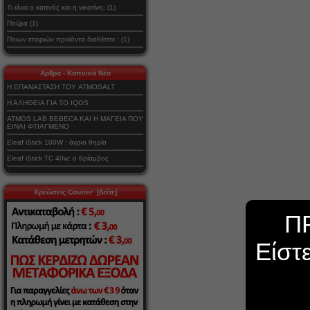
Τι είναι ο καπνός και η νικοτίνη; (1)
Πούρα (1)
Ποιων εταιριών προϊόντα διαθέτετε ; (1)
Αρθρα - Καπνικά Νέα
Η ΕΠΑΝΑΣΤΑΣΗ ΤΟΥ ATMOSALT
Η ΑΛΗΘΕΙΑ ΓΙΑ ΤΟ IQOS
ATMOS LAB BEBECA ΚΑΙ Η ΜΑΓΕΙΑ ΠΟΥ
ΕΙΝΑΙ ΦΤΙΑΓΜΕΝΟ
Eleaf iStick 100W : άγριο θηρίο
Eleaf iStick TC 40w: ο θρίαμβος
Χρεώσεις Courier [δείτε]
Π
Είστ