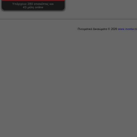
Υπάρχουν 280 επισκέπτες και
43 μέλη online
Πνευματικά Δικαιώματα © 2026
www.montecris