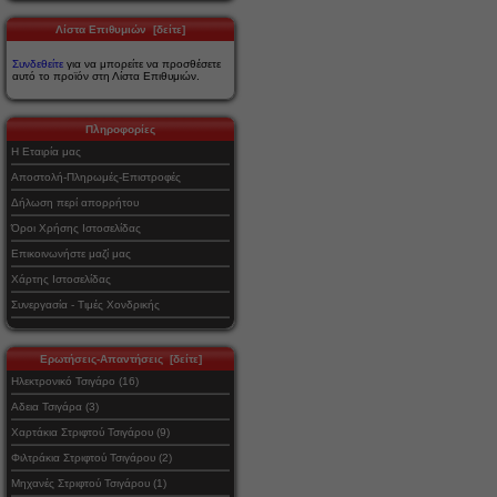
Λίστα Επιθυμιών [δείτε]
Συνδεθείτε
για να μπορείτε να προσθέσετε
αυτό το προϊόν στη Λίστα Επιθυμιών.
Πληροφορίες
Η Εταιρία μας
Αποστολή-Πληρωμές-Επιστροφές
Δήλωση περί απορρήτου
Όροι Χρήσης Ιστοσελίδας
Επικοινωνήστε μαζί μας
Χάρτης Ιστοσελίδας
Συνεργασία - Τιμές Χονδρικής
Ερωτήσεις-Απαντήσεις [δείτε]
Ηλεκτρονικό Τσιγάρο (16)
Αδεια Τσιγάρα (3)
Χαρτάκια Στριφτού Τσιγάρου (9)
Φιλτράκια Στριφτού Τσιγάρου (2)
Μηχανές Στριφτού Τσιγάρου (1)