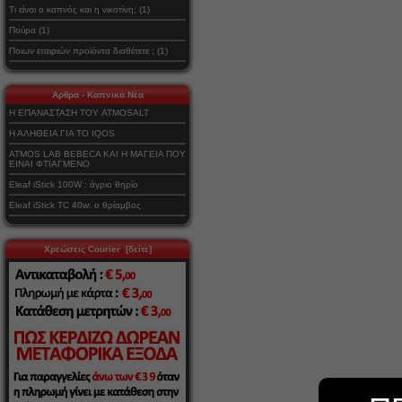
Τι είναι ο καπνός και η νικοτίνη; (1)
Πούρα (1)
Ποιων εταιριών προϊόντα διαθέτετε ; (1)
Αρθρα - Καπνικά Νέα
Η ΕΠΑΝΑΣΤΑΣΗ ΤΟΥ ATMOSALT
Η ΑΛΗΘΕΙΑ ΓΙΑ ΤΟ IQOS
ATMOS LAB BEBECA ΚΑΙ Η ΜΑΓΕΙΑ ΠΟΥ
ΕΙΝΑΙ ΦΤΙΑΓΜΕΝΟ
Eleaf iStick 100W : άγριο θηρίο
Eleaf iStick TC 40w: ο θρίαμβος
Χρεώσεις Courier [δείτε]