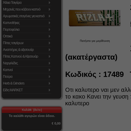
Άδεια Τσιγάρα
Μηχανές που κόβουν καπνό
Αρωματικές σταγόνες για καπνό
Καπνοθήκες
Πορτοφόλια
Οπτικά
Πατήστε για μεγέθυνση
Πίπες τσιγάρων
Αναπτήρες & αξεσουάρ
(ακατέργαστα)
Πίπες Καπνού & Αξεσουάρ
Ναργιλέδες
Καπνοί
Κωδικός : 17489 Τ
Πούρα
Herb & Grinders
Οτι καλυτερο ναι μεν αλ
Είδη MARKET
το κακο Κανει την γευση 
καλυτερο
Καλάθι [δείτε]
Το καλάθι αγορών είναι άδειο.
€ 0,00