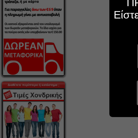
Π
Είστ
Διαθέτετε περίπτερο ή κατάστημα ;