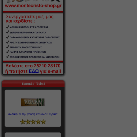
Κριτικές [δείτε]
αλλαζουν την γευση καθολου ωραια