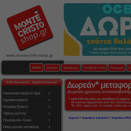
www.montecristo-shop.gr
home
Σύνδεση
Προσφορές
Καλάθι
[€ 0,00]
Πληρωμή
Κ
Είδη Καπνιστού - Προϊόντα Καπνού
Δωρεάν χρέωση αντικαταβολής 
Ηλεκτρονικό τσιγάρο & Υγρά
* από €39 και άνω με κατάθεση ή κάρτα 
Χαρτάκια στριφτού
Οι καπνοί εξαιρούνται από τον υπολογι
Το ίδιο ισχύει για τα πούρα εκτός και 
Φιλτράκια Στριφτού
Τζιβάνες και Ρολά
Αρχική
>
Χαρτάκια στριφτού
>
Χαρτάκια Rizl
Πουρόφυλλα - Κώνοι
Θήκες μηχανές ταμπακιέρες