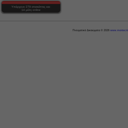
Υπάρχουν 279 επισκέπτες και
14 μέλη online
Πνευματικά Δικαιώματα © 2026
www.montecris