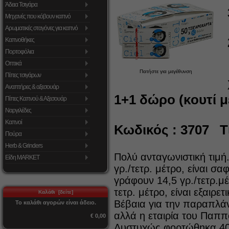
Άδεια Τσιγάρα
Μηχανές που κόβουν καπνό
Αρωματικές σταγόνες για καπνό
Καπνοθήκες
Πορτοφόλια
Οπτικά
Πατήστε για μεγέθυνση
Πίπες τσιγάρων
Αναπτήρες & αξεσουάρ
1+1 δώρο (κουτί μ
Πίπες Καπνού & Αξεσουάρ
Ναργιλέδες
Καπνοί
Κωδικός : 3707 Τι
Πούρα
Herb & Grinders
Πολύ ανταγωνιστική τιμή
Είδη MARKET
γρ./τετρ. μέτρο, είναι 
γράφουν 14,5 γρ./τετρ.μ
τετρ. μέτρο, είναι εξαιρε
Καλάθι [δείτε]
Βέβαια για την παραπλάν
Το καλάθι αγορών είναι άδειο.
αλλά η εταιρία του Παππ
€ 0,00
Δυστυχώς φορτώθηκα 40