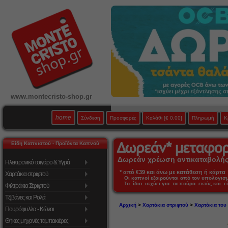
www.montecristo-shop.gr
home
Σύνδεση
Προσφορές
Καλάθι
[€ 0,00]
Πληρωμή
Κ
Είδη Καπνιστού - Προϊόντα Καπνού
Δωρεάν χρέωση αντικαταβολής 
Ηλεκτρονικό τσιγάρο & Υγρά
* από €39 και άνω με κατάθεση ή κάρτα 
Χαρτάκια στριφτού
Οι καπνοί εξαιρούνται από τον υπολογι
Το ίδιο ισχύει για τα πούρα εκτός και 
Φιλτράκια Στριφτού
Τζιβάνες και Ρολά
Αρχική
>
Χαρτάκια στριφτού
>
Χαρτάκια το
Πουρόφυλλα - Κώνοι
Θήκες μηχανές ταμπακιέρες