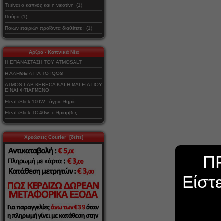
Τι είναι ο καπνός και η νικοτίνη; (1)
Πούρα (1)
Ποιων εταιριών προϊόντα διαθέτετε ; (1)
Αρθρα - Καπνικά Νέα
Η ΕΠΑΝΑΣΤΑΣΗ ΤΟΥ ATMOSALT
Η ΑΛΗΘΕΙΑ ΓΙΑ ΤΟ IQOS
ATMOS LAB BEBECA ΚΑΙ Η ΜΑΓΕΙΑ ΠΟΥ
ΕΙΝΑΙ ΦΤΙΑΓΜΕΝΟ
Eleaf iStick 100W : άγριο θηρίο
Eleaf iStick TC 40w: ο θρίαμβος
Χρεώσεις Courier [δείτε]
Π
Είστ