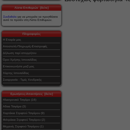
Λίστα Επιθυμιών [δείτε]
Συνδεθείτε
για να μπορείτε να προσθέσετε
αυτό το προϊόν στη Λίστα Επιθυμιών.
Πληροφορίες
Η Εταιρία μας
Αποστολή-Πληρωμές-Επιστροφές
Δήλωση περί απορρήτου
Όροι Χρήσης Ιστοσελίδας
Επικοινωνήστε μαζί μας
Χάρτης Ιστοσελίδας
Συνεργασία - Τιμές Χονδρικής
Ερωτήσεις-Απαντήσεις [δείτε]
Ηλεκτρονικό Τσιγάρο (16)
Αδεια Τσιγάρα (3)
Χαρτάκια Στριφτού Τσιγάρου (9)
Φιλτράκια Στριφτού Τσιγάρου (2)
Μηχανές Στριφτού Τσιγάρου (1)